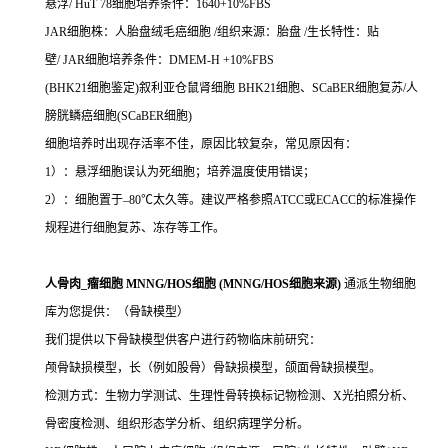
悬浮/ HuT 78细胞培养条件：1640+10%FBS
JAR细胞株：人胎盘绒毛癌细胞 /组织来源：胎盘 /生长特性：贴
壁/ JAR细胞培养条件：DMEM-H +10%FBS
(BHK21细胞鉴定)叙利亚仓鼠肾细胞 BHK21细胞、SCaBER细胞复苏/人
膀胱鳞癌细胞(SCaBER细胞)
细胞培养时出现存活率不佳，原因比较复杂，常见原因有：
1）：悬浮细胞误认为死细胞；培养温度使用错误；
2）：细胞置于–80℃太久等。建议严格参照ATCC或ECACC的标准操作
规程进行细胞复苏、冻存等工作。
人骨肉_瘤细胞 MNNG/HOS细胞 (MNNG/HOS细胞来源)
通派生物细胞
库为您提供：（骨缺模型）
我们提供以下骨缺模型供客户进行药物临床前研究：
颅骨缺损模型，长（例如股骨）骨缺损模型，颌面骨缺损模型。
检测方式：生物力学测试、生理性骨转换标记物检测、X光拍照分析、
骨密度检测、组织形态学分析、组织病理学分析。