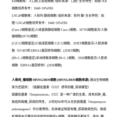
KB细胞株：人口腔上皮癌细胞 /组织来源：口腔/ 生长特性：贴壁/ KB
细胞培养条件：1640+10%FBS
LNCaP细胞株：人前列 腺癌细胞/ 组织来源：前列 腺/ 生长特性：贴
壁/ LNCaP细胞培养条件：1640+10%FBS
(Caco-2细胞鉴定)人结直肠腺癌细胞 Caco-2细胞、SF763细胞复苏/人脑
瘤细胞(SF763细胞）
(C2C12细胞鉴定)小鼠成肌细胞 C2C12细胞、293ET细胞复苏/人胚肾细
胞（SV40T和 EBNA1基因修饰细胞）(293ET细胞)
(BS-C-1细胞鉴定)非洲绿猴肾细胞 BS-C-1细胞、293E细胞复苏/人胚肾
细胞（EBNA1基因修饰）(293E细胞)
人骨肉_瘤细胞 MNNG/HOS细胞 (MNNG/HOS细胞来源)
通派生物细胞
库为您提供：（链脲佐菌素（STZ）诱导的糖_尿病模型）
链脲佐菌素（Streptozotocin，STZ）是一种广谱抗生素，具有抗肿_瘤、
致癌和致糖_尿病的特性， 20世纪60年代从无色链霉菌（Streptomyces
achromogenes）中分离得到，后来被证明是有糖_尿病致病性的。致病
机理是由于胰岛的选择性的破坏β-细胞，导致胰岛素缺乏，高血_糖，