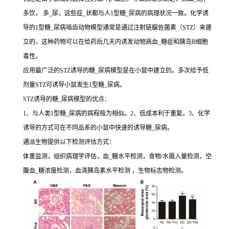
多饮， 多_尿，这些症_状都与人1型糖_尿病的病理状况一致。化学诱
导的1型糖_尿病啮齿动物模型通常是通过注射链脲佐菌素（STZ）来建
立的，这种药物可以在给药后几天内诱发动物高血_糖症和胰岛B细胞
毒性。
应用最广泛的STZ诱导的糖_尿病模型是在小鼠中建立的。多次给予低
剂量STZ可诱导小鼠发生1型糖_尿病。
STZ诱导的糖_尿病模型的优点：
1、与人类1型糖_尿病的病程极为相似。2、低成本利于重复。3、化学
诱导的方式可在不同品系的小鼠中快速的诱导糖_尿病。
通派生物提供以下检测评估方式：
体重监测，组织病理学评估，血_糖水平检测，食物/水摄入量检测，空
腹血_糖浓度检测，血清胰岛素水平检测 ，生物标志物检测。