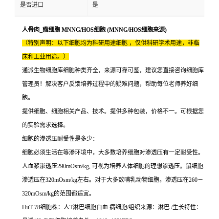
是否进口
是
人骨肉_瘤细胞 MNNG/HOS细胞 (MNNG/HOS细胞来源)
（特别声明：以下细胞均为科研用途细胞 ，仅供科研学术用途，非临
床和工业用途。）
通派生物细胞库细胞种类齐全，来源可靠可鉴，建议您直接咨询细胞库
管理员！解决客户反馈培养过程中的疑难问题，帮助每位老师养好细
胞。
提供细胞、细胞相关产品、技术。提供多种包装，价格不一。可根据您
的实验需求选择。
细胞的渗透压耐受性是多少：
细胞必须生活在等渗环境中，大多数培养细胞对渗透压有一定耐受性。
人血浆渗透压290mOsm/kg, 可视为培养人体细胞的理想渗透压。鼠细胞
渗透压在320mOsm/kg左右。对于大多数哺乳动物细胞，渗透压在260－
320mOsm/kg的范围都适宜。
HuT 78细胞株：人T淋巴细胞白血 病细胞/组织来源：淋巴 /生长特性：