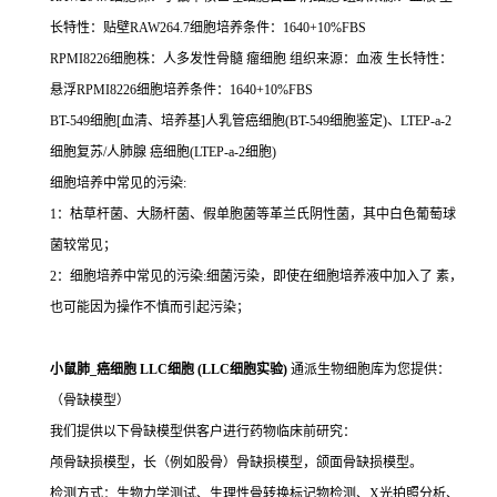
长特性：贴壁RAW264.7细胞培养条件：1640+10%FBS
RPMI8226细胞株：人多发性骨髓 瘤细胞 组织来源：血液 生长特性：
悬浮RPMI8226细胞培养条件：1640+10%FBS
BT-549细胞[血清、培养基]人乳管癌细胞(BT-549细胞鉴定)、LTEP-a-2
细胞复苏/人肺腺 癌细胞(LTEP-a-2细胞)
细胞培养中常见的污染:
1：枯草杆菌、大肠杆菌、假单胞菌等革兰氏阴性菌，其中白色葡萄球
菌较常见；
2：细胞培养中常见的污染:细菌污染，即使在细胞培养液中加入了 素，
也可能因为操作不慎而引起污染；
小鼠肺_癌细胞 LLC细胞 (LLC细胞实验)
通派生物细胞库为您提供：
（骨缺模型）
我们提供以下骨缺模型供客户进行药物临床前研究：
颅骨缺损模型，长（例如股骨）骨缺损模型，颌面骨缺损模型。
检测方式：生物力学测试、生理性骨转换标记物检测、X光拍照分析、