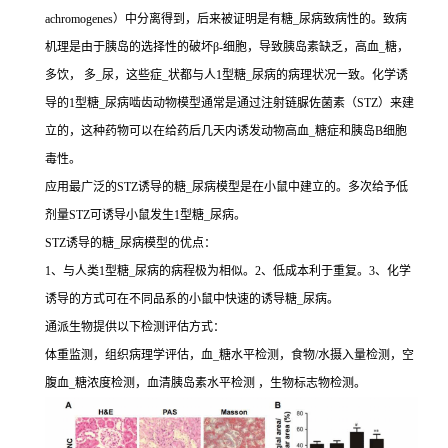
achromogenes）中分离得到，后来被证明是有糖_尿病致病性的。致病
机理是由于胰岛的选择性的破坏β-细胞，导致胰岛素缺乏，高血_糖，
多饮， 多_尿，这些症_状都与人1型糖_尿病的病理状况一致。化学诱
导的1型糖_尿病啮齿动物模型通常是通过注射链脲佐菌素（STZ）来建
立的，这种药物可以在给药后几天内诱发动物高血_糖症和胰岛B细胞
毒性。
应用最广泛的STZ诱导的糖_尿病模型是在小鼠中建立的。多次给予低
剂量STZ可诱导小鼠发生1型糖_尿病。
STZ诱导的糖_尿病模型的优点：
1、与人类1型糖_尿病的病程极为相似。2、低成本利于重复。3、化学
诱导的方式可在不同品系的小鼠中快速的诱导糖_尿病。
通派生物提供以下检测评估方式：
体重监测，组织病理学评估，血_糖水平检测，食物/水摄入量检测，空
腹血_糖浓度检测，血清胰岛素水平检测 ，生物标志物检测。