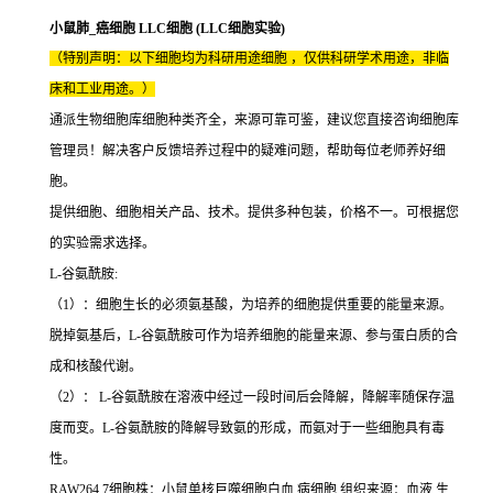
小鼠肺_癌细胞 LLC细胞 (LLC细胞实验)
（特别声明：以下细胞均为科研用途细胞 ，仅供科研学术用途，非临
床和工业用途。）
通派生物细胞库细胞种类齐全，来源可靠可鉴，建议您直接咨询细胞库
管理员！解决客户反馈培养过程中的疑难问题，帮助每位老师养好细
胞。
提供细胞、细胞相关产品、技术。提供多种包装，价格不一。可根据您
的实验需求选择。
L-谷氨酰胺:
（1）：细胞生长的必须氨基酸，为培养的细胞提供重要的能量来源。
脱掉氨基后，L-谷氨酰胺可作为培养细胞的能量来源、参与蛋白质的合
成和核酸代谢。
（2）： L-谷氨酰胺在溶液中经过一段时间后会降解，降解率随保存温
度而变。L-谷氨酰胺的降解导致氨的形成，而氨对于一些细胞具有毒
性。
RAW264.7细胞株：小鼠单核巨噬细胞白血 病细胞 组织来源：血液 生