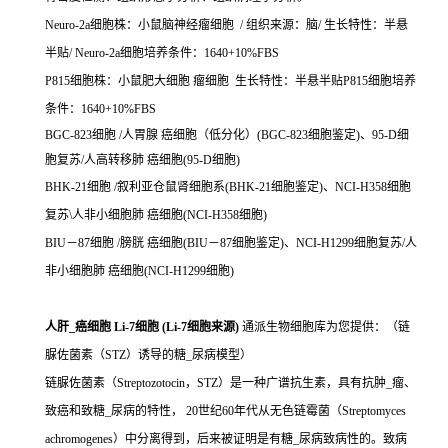
Neuro-2a细胞株：小鼠脑神经瘤细胞 / 组织来源：脑/ 生长特性：半悬
半贴/ Neuro-2a细胞培养条件：1640+10%FBS
P815细胞株：小鼠肥大细胞 瘤细胞 生长特性：半悬半贴P815细胞培养
条件：1640+10%FBS
BGC-823细胞 /人胃腺 癌细胞（低分化）(BGC-823细胞鉴定)、95-D细
胞复苏/人高转移肺 癌细胞(95-D细胞)
BHK-21细胞 /叙利亚仓鼠肾细胞系(BHK-21细胞鉴定)、NCI-H358细胞
复苏\人非小细胞肺 癌细胞(NCI-H358细胞)
BIU－87细胞 /膀胱 癌细胞(BIU－87细胞鉴定)、NCI-H1299细胞复苏/人
非小细胞肺 癌细胞(NCI-H1299细胞)
人肝_癌细胞 Li-7细胞 (Li-7细胞来源)
通派生物细胞库为您提供：（链
脲佐菌素（STZ）诱导的糖_尿病模型）
链脲佐菌素（Streptozotocin，STZ）是一种广谱抗生素，具有抗肿_瘤、
致癌和致糖_尿病的特性， 20世纪60年代从无色链霉菌（Streptomyces
achromogenes）中分离得到，后来被证明是有糖_尿病致病性的。致病