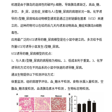
机理是由于胰岛的选择性的破坏β-细胞，导致胰岛素缺乏，高血_糖，
多饮， 多_尿，这些症_状都与人1型糖_尿病的病理状况一致。化学诱
导的1型糖_尿病啮齿动物模型通常是通过注射链脲佐菌素（STZ）来建
立的，这种药物可以在给药后几天内诱发动物高血_糖症和胰岛B细胞
毒性。
应用最广泛的STZ诱导的糖_尿病模型是在小鼠中建立的。多次给予低
剂量STZ可诱导小鼠发生1型糖_尿病。
STZ诱导的糖_尿病模型的优点：
1、与人类1型糖_尿病的病程极为相似。2、低成本利于重复。3、化学
诱导的方式可在不同品系的小鼠中快速的诱导糖_尿病。
通派生物提供以下检测评估方式：
体重监测，组织病理学评估，血_糖水平检测，食物/水摄入量检测，空
腹血_糖浓度检测，血清胰岛素水平检测 ，生物标志物检测。