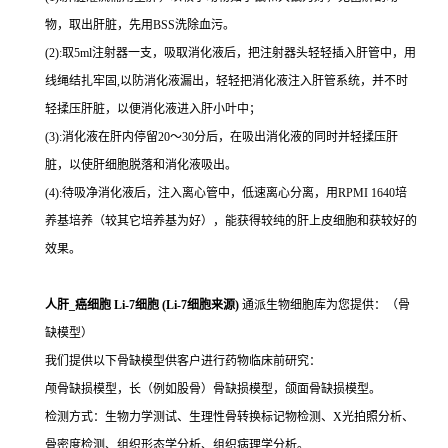
物，取出肝脏，先用BSS洗除血污。
(2):取5ml注射器一支，吸取消化液后，把注射器头轻轻插入肝管中，用
线绳结扎牢固,以防消化液漏出，轻轻把消化液注入肝管系统，并不时
轻揉压肝脏，以便消化液进入肝小叶中；
(3):消化液在肝内停留20～30分后，在吸出消化液的同时并轻揉压肝
脏，以使肝细胞脱落和消化液吸出。
(4):待吸净消化液后，注入离心管中，低速离心分离，用RPMI 1640培
养基培养（较其它培养基为好），能获得较纯的肝上皮细胞和获较好的
效果。
人肝_癌细胞 Li-7细胞 (Li-7细胞来源)
通派生物细胞库为您提供：（骨
缺模型）
我们提供以下骨缺模型供客户进行药物临床前研究：
颅骨缺损模型，长（例如股骨）骨缺损模型，颌面骨缺损模型。
检测方式：生物力学测试、生理性骨转换标记物检测、X光拍照分析、
骨密度检测、组织形态学分析、组织病理学分析。