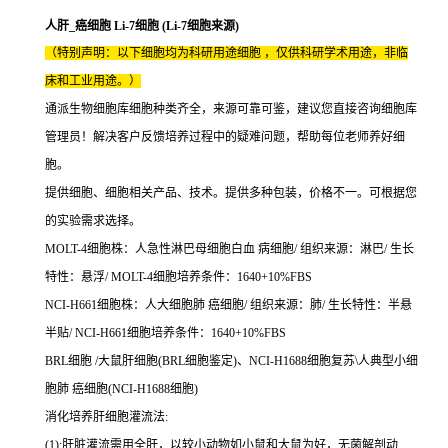
人肝_癌细胞 Li-7细胞 (Li-7细胞来源)
（特别声明：以下细胞均为科研用途细胞 ，仅供科研学术用途，非临
床和工业用途。）
通派生物细胞库细胞种类齐全，来源可靠可鉴，建议您直接咨询细胞库
管理员！解决客户反馈培养过程中的疑难问题，帮助每位老师养好细
胞。
提供细胞、细胞相关产品、技术。提供多种包装，价格不一。可根据您
的实验需求选择。
MOLT-4细胞株：人急性淋巴母细胞白血 病细胞/ 组织来源：淋巴/ 生长
特性：悬浮/ MOLT-4细胞培养条件：1640+10%FBS
NCI-H661细胞株：人大细胞肺 癌细胞/ 组织来源：肺/ 生长特性：半悬
半贴/ NCI-H661细胞培养条件：1640+10%FBS
BRL细胞 /大鼠肝细胞(BRL细胞鉴定)、NCI-H1688细胞复苏\人典型小细
胞肺 癌细胞(NCI-H1688细胞)
消化培养肝细胞灌流法:
(1):肝脏灌流需用全肝，以较小动物如小鼠和大鼠为好，无菌解剖动