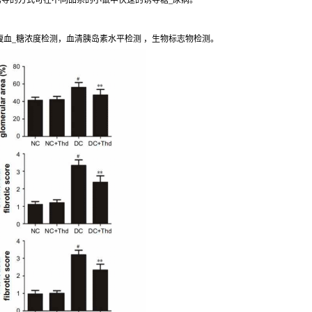
诱导的方式可在不同品系的小鼠中快速的诱导糖_尿病。
腹血_糖浓度检测，血清胰岛素水平检测 ，生物标志物检测。