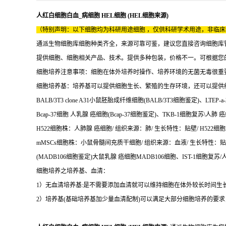
人红白细胞白血_病细胞 HEL细胞 (HEL细胞来源)
（特别声明：以下细胞均为科研用途细胞 ，仅供科研学术用途，非临
通派生物细胞库细胞种类齐全，来源可靠可鉴，建议您直接咨询细胞库
提供细胞、细胞相关产品、技术。提供多种包装，价格不一。可根据您
细胞培养注意事项：细胞在体外培养时操作、培养环境的无菌无毒很重
细胞培养基：培养基可以提供细胞生长、繁殖的生存环境，还可以提供
BALB/3T3 clone A31小鼠胚胎成纤维细胞(BALB/3T3细胞鉴定)、
LTEP-
Bcap-37细胞 人乳腺 癌细胞(Bcap-37细胞鉴定)、TKB-1细胞复苏\人肺 癌
H522细胞株：人肺腺 癌细胞/ 组织来源：肺/ 生长特性：贴壁/ H522细胞培
mMSCs细胞株：小鼠骨髓间充质干细胞/ 组织来源：血液/ 生长特性：贴壁/ 
(MADB106细胞鉴定)大鼠乳腺 癌细胞MADB106细胞、IST-1细胞复苏/人
细胞培养之培养基、血清：
1）无血清培养基:是不需要添加血清就可以维持细胞在体外较长时间生
2）培养基(基础培养基加少量血清配制)可以满足大部分细胞培养的要