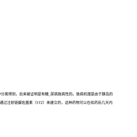
mogenes）中分离得到，后来被证明是有糖_尿病致病性的。致病机理是由于胰岛的
是通过注射链脲佐菌素（STZ）来建立的，这种药物可以在给药后几天内