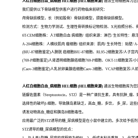
人红白细胞白血_病细胞 HEL细胞 (HEL细胞来源)
通派生物细胞库为您
我们提供以下骨缺模型供客户进行药物临床前研究：
颅骨缺损模型，长（例如股骨）骨缺损模型，颌面骨缺损模型。
检测方式：生物力学测试、生理性骨转换标记物检测、X光拍照分析、
6T-CEM细胞株：人T细胞白血 病细胞/ 组织来源：淋巴/ 生长特性：悬浮/ 6
A-204细胞株：人横纹肌肉 瘤细胞/ 组织来源：肌肉/ 生长特性：贴壁/ A-2
(BIU-87细胞鉴定)人膀胱 癌细胞BIU-87细胞、RL95-2细胞复苏/人子宫内
(769-P细胞鉴定)人肾透明细胞腺癌细胞769-P细胞、OKT-11细胞复苏/小鼠
(Caov-3细胞鉴定)人乳状卵巢腺癌细胞Caov-3细胞、VCAP细胞复苏/人
人红白细胞白血_病细胞 HEL细胞 (HEL细胞来源)
通派生物细胞库为您
链脲佐菌素（Streptozotocin，STZ）是一种广谱抗生素，具有抗肿_瘤
选择性的破坏β-细胞，导致胰岛素缺乏，高血_糖，多饮， 多_尿，这
诱发动物高血_糖症和胰岛B细胞毒性。
应用最广泛的STZ诱导的糖_尿病模型是在小鼠中建立的。多次给予低剂量
STZ诱导的糖_尿病模型的优点：