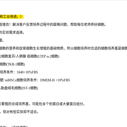
床和工业用途。）
管理员！解决客户反馈培养过程中的疑难问题，帮助每位老师养好细胞。
的实验需求选择。
要。
细胞的营养和促使细胞生长增殖的基础物质，所以细胞培养时合适的细胞培养基是细
a-2细胞复苏\人肺腺 癌细胞(LTEP-a-2细胞)
细胞(TKB-1细胞)
养条件：1640+10%FBS
mMSCs细胞培养条件：DMEM-H +10%FBS
胎盘绒毛细胞(IST-1细胞)
长繁殖的合成培养基，可能包含个别蛋白或大量蛋白组分。
求，但对有些实验却不适合。