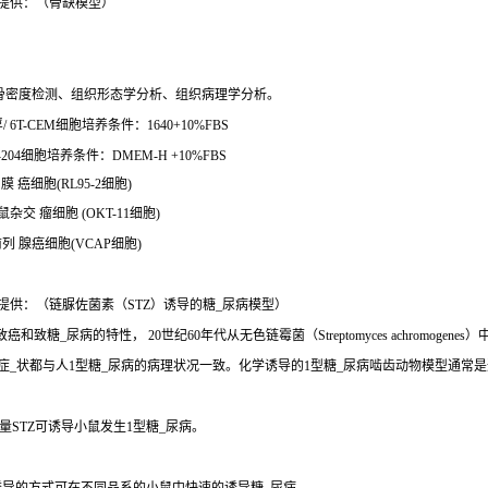
提供：（骨缺模型）
骨密度检测、组织形态学分析、组织病理学分析。
T-CEM细胞培养条件：1640+10%FBS
04细胞培养条件：DMEM-H +10%FBS
膜 癌细胞(RL95-2细胞)
杂交 瘤细胞 (OKT-11细胞)
前列 腺癌细胞(VCAP细胞)
提供：（链脲佐菌素（STZ）诱导的糖_尿病模型）
、致癌和致糖_尿病的特性， 20世纪60年代从无色链霉菌（Streptomyces achro
些症_状都与人1型糖_尿病的病理状况一致。化学诱导的1型糖_尿病啮齿动物模型通常
STZ可诱导小鼠发生1型糖_尿病。