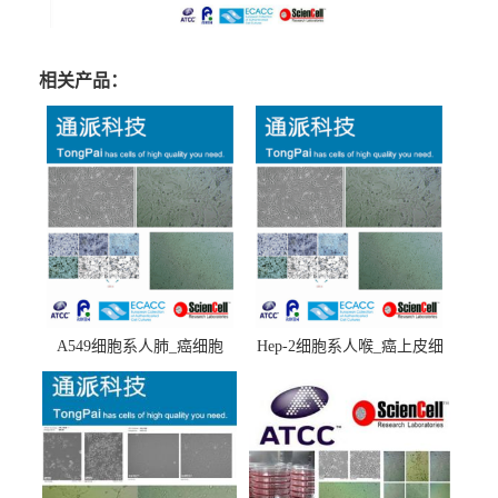
相关产品：
A549细胞系人肺_癌细胞
Hep-2细胞系人喉_癌上皮细
(A549细胞)
胞(Hep-2细胞)