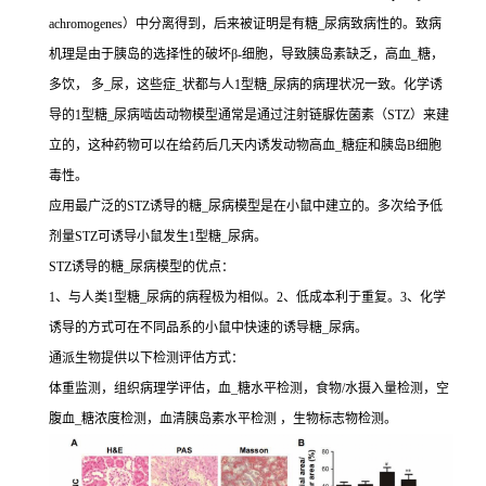
achromogenes）中分离得到，后来被证明是有糖_尿病致病性的。致病
机理是由于胰岛的选择性的破坏β-细胞，导致胰岛素缺乏，高血_糖，
多饮， 多_尿，这些症_状都与人1型糖_尿病的病理状况一致。化学诱
导的1型糖_尿病啮齿动物模型通常是通过注射链脲佐菌素（STZ）来建
立的，这种药物可以在给药后几天内诱发动物高血_糖症和胰岛B细胞
毒性。
应用最广泛的STZ诱导的糖_尿病模型是在小鼠中建立的。多次给予低
剂量STZ可诱导小鼠发生1型糖_尿病。
STZ诱导的糖_尿病模型的优点：
1、与人类1型糖_尿病的病程极为相似。2、低成本利于重复。3、化学
诱导的方式可在不同品系的小鼠中快速的诱导糖_尿病。
通派生物提供以下检测评估方式：
体重监测，组织病理学评估，血_糖水平检测，食物/水摄入量检测，空
腹血_糖浓度检测，血清胰岛素水平检测 ，生物标志物检测。