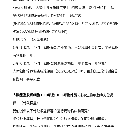
壁/ SK-LU-1细胞培养条件：MEM+10%FBS
SW-13细胞株：人肾上腺皮质腺癌细胞 /组织来源：肾 /生长特性：贴
壁/ SW-13细胞培养条件：DMEM-H +10%FBS
(细胞鉴定)人胚肺细胞VA13细胞WI-38 VA13亚系2RA细胞、SK-OV-3细
胞复苏/人乳腺 癌细胞(SK-OV-3细胞)
细胞培养：（人体细胞）
1.在41-42℃一小时，细胞受到严重损伤，大部分细胞会死亡，个别细胞
有恢复的可能；
2.在40-41℃一小时，细胞会普遍受到损伤，小半数有可能恢复；
人体细胞培养偏离标准温度（36.5℃±0.5℃）时 ，细胞的正常代谢会受
到影响，甚至死亡；
人脑星型胶质细胞 HEB细胞 (HEB细胞来源)
通派生物细胞库为您提
供：（骨缺模型）
我们提供以下骨缺模型供客户进行药物临床前研究：
颅骨缺损模型，长（例如股骨）骨缺损模型，颌面骨缺损模型。