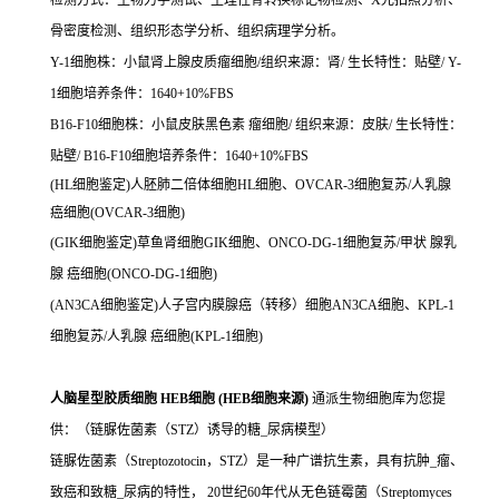
检测方式：生物力学测试、生理性骨转换标记物检测、X光拍照分析、
骨密度检测、组织形态学分析、组织病理学分析。
Y-1细胞株：小鼠肾上腺皮质瘤细胞/组织来源：肾/ 生长特性：贴壁/ Y-
1细胞培养条件：1640+10%FBS
B16-F10细胞株：小鼠皮肤黑色素 瘤细胞/ 组织来源：皮肤/ 生长特性：
贴壁/ B16-F10细胞培养条件：1640+10%FBS
(HL细胞鉴定)人胚肺二倍体细胞HL细胞、OVCAR-3细胞复苏/人乳腺
癌细胞(OVCAR-3细胞)
(GIK细胞鉴定)草鱼肾细胞GIK细胞、ONCO-DG-1细胞复苏/甲状 腺乳
腺 癌细胞(ONCO-DG-1细胞)
(AN3CA细胞鉴定)人子宫内膜腺癌（转移）细胞AN3CA细胞、KPL-1
细胞复苏/人乳腺 癌细胞(KPL-1细胞)
人脑星型胶质细胞 HEB细胞 (HEB细胞来源)
通派生物细胞库为您提
供：（链脲佐菌素（STZ）诱导的糖_尿病模型）
链脲佐菌素（Streptozotocin，STZ）是一种广谱抗生素，具有抗肿_瘤、
致癌和致糖_尿病的特性， 20世纪60年代从无色链霉菌（Streptomyces