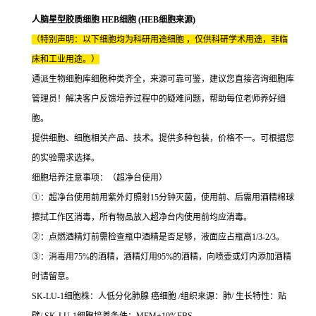
人脑星型胶质细胞 HEB细胞 (HEB细胞来源)
（特别声明：以下细胞均为科研用途细胞 ，仅供科研学术用途，非临
床和工业用途。）
通派生物细胞库细胞种类齐全，来源可靠可鉴，建议您直接咨询细胞库
管理员！解决客户反馈培养过程中的疑难问题，帮助每位老师养好细
胞。
提供细胞、细胞相关产品、技术。提供多种包装，价格不一。可根据您
的实验需求选择。
细胞培养注意事项：（超净台使用）
①：超净台使用前用紫外灯照射15分钟灭菌，使用前、后需用酒精棉球
擦拭工作区消毒，所有物品放入超净台内使用前均应消毒。
②：点燃酒精灯前需检查瓶中酒精是否足够，液面应占瓶高1/3-2/3。
③：消毒用75%的酒精，酒精灯用95%的酒精，向喷壶或灯内添加酒精
时请留意。
SK-LU-1细胞株：人低分化肺腺 癌细胞 /组织来源：肺/ 生长特性：贴