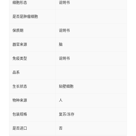
细胞形态
说明书
是否是肿瘤细胞
保质期
说明书
器官来源
脑
免疫类型
说明书
品系
生长状态
贴壁细胞
物种来源
人
包装规格
复苏/冻存
是否进口
否