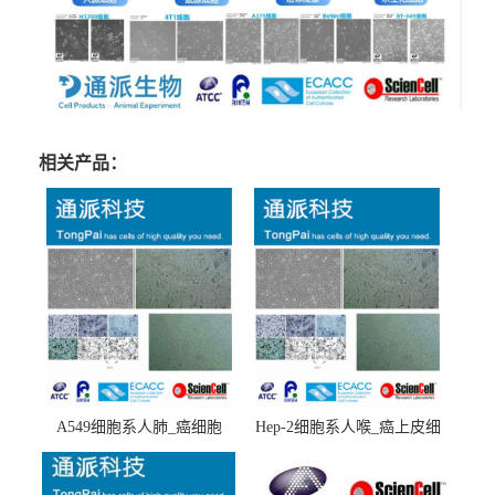
相关产品：
A549细胞系人肺_癌细胞
Hep-2细胞系人喉_癌上皮细
(A549细胞)
胞(Hep-2细胞)