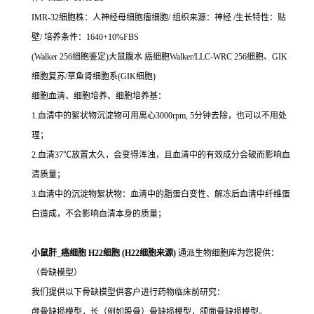
IMR-32细胞株：人神经母细胞瘤细胞/ 组织来源：神经 /生长特性：贴
壁/ 培养条件：1640+10%FBS
(Walker 256细胞鉴定)大鼠腹水 癌细胞Walker/LLC-WRC 256细胞、GIK
细胞复苏/草鱼肾细胞系(GIK细胞)
细胞血清、细胞培养、细胞培养基：
1.血清中的絮状物沉淀物可用离心3000rpm, 5分钟去除，也可以不用处
理；
2.血清37℃放置太久，会变得浑浊，且血清中的有效成分会破而影响血
清质量；
3.血清中的沉淀物絮状物：血清中的脂蛋白变性、解冻后血清中纤维蛋
白造成，不会影响血清本身的质量；
小鼠肝_癌细胞 H22细胞 (H22细胞来源)
通派生物细胞库为您提供：
（骨缺模型）
我们提供以下骨缺模型供客户进行药物临床前研究：
颅骨缺损模型，长（例如股骨）骨缺损模型，颌面骨缺损模型。