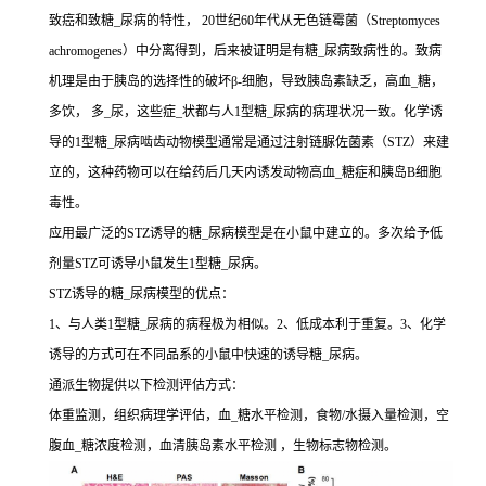
致癌和致糖_尿病的特性， 20世纪60年代从无色链霉菌（Streptomyces
achromogenes）中分离得到，后来被证明是有糖_尿病致病性的。致病
机理是由于胰岛的选择性的破坏β-细胞，导致胰岛素缺乏，高血_糖，
多饮， 多_尿，这些症_状都与人1型糖_尿病的病理状况一致。化学诱
导的1型糖_尿病啮齿动物模型通常是通过注射链脲佐菌素（STZ）来建
立的，这种药物可以在给药后几天内诱发动物高血_糖症和胰岛B细胞
毒性。
应用最广泛的STZ诱导的糖_尿病模型是在小鼠中建立的。多次给予低
剂量STZ可诱导小鼠发生1型糖_尿病。
STZ诱导的糖_尿病模型的优点：
1、与人类1型糖_尿病的病程极为相似。2、低成本利于重复。3、化学
诱导的方式可在不同品系的小鼠中快速的诱导糖_尿病。
通派生物提供以下检测评估方式：
体重监测，组织病理学评估，血_糖水平检测，食物/水摄入量检测，空
腹血_糖浓度检测，血清胰岛素水平检测 ，生物标志物检测。