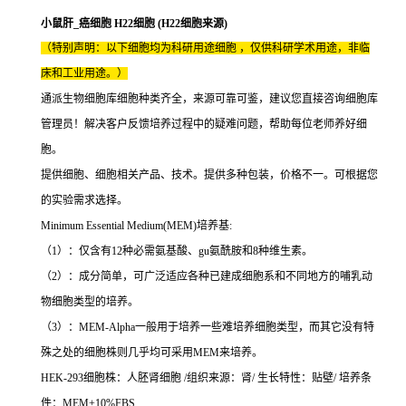
小鼠肝_癌细胞 H22细胞 (H22细胞来源)
（特别声明：以下细胞均为科研用途细胞 ，仅供科研学术用途，非临
床和工业用途。）
通派生物细胞库细胞种类齐全，来源可靠可鉴，建议您直接咨询细胞库
管理员！解决客户反馈培养过程中的疑难问题，帮助每位老师养好细
胞。
提供细胞、细胞相关产品、技术。提供多种包装，价格不一。可根据您
的实验需求选择。
Minimum Essential Medium(MEM)培养基:
（1）：仅含有12种必需氨基酸、gu氨酰胺和8种维生素。
（2）：成分简单，可广泛适应各种已建成细胞系和不同地方的哺乳动
物细胞类型的培养。
（3）：MEM-Alpha一般用于培养一些难培养细胞类型，而其它没有特
殊之处的细胞株则几乎均可采用MEM来培养。
HEK-293细胞株：人胚肾细胞 /组织来源：肾/ 生长特性：贴壁/ 培养条
件：MEM+10%FBS