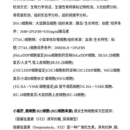
检测方式：生物力学测试、生理性骨转换标记物检测、X光拍照分析、
骨密度检测、组织形态学分析、组织病理学分析。
INS-1细胞株：大鼠胰岛细胞 /组织来源：胰岛/ 生长特性：贴壁 /培养条
件：1640+20%FBS+0.01mg/ml胰岛素
J774A.1细胞株：小鼠单核巨噬细胞/组织来源：血液/ 生长特性：贴
壁/ J774A.1细胞培养条件：DMEM-H +10%FBS
(HeLa/DDP细胞鉴定)Hela细胞耐药亚株HeLa/DDP细胞、BEAS-2B细胞
复苏/人支气 管上皮细胞(BEAS-2B细胞)
(COC1/DDP细胞鉴定)COC1细胞耐药亚株COC1/DDP细胞、W6/32细胞
复苏/小鼠B细胞杂交 瘤细胞(W6/32细胞)
(T/G HA－VSMC细胞鉴定)血 管平滑肌细胞T/G HA－VSMC细胞、
IEC-18细胞复苏/大鼠回肠上皮细胞(IEC-18细胞)
小鼠肝_癌细胞 H22细胞 (H22细胞来源)
通派生物细胞库为您提供：
（链脲佐菌素（STZ）诱导的糖_尿病模型）
链脲佐菌素（Streptozotocin，STZ）是一种广谱抗生素，具有抗肿_瘤、