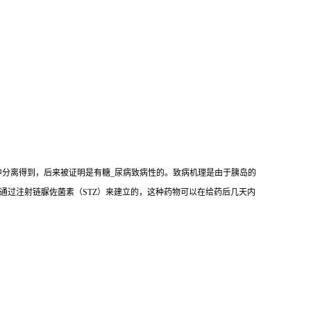
mogenes）中分离得到，后来被证明是有糖_尿病致病性的。致病机理是由于胰岛的
是通过注射链脲佐菌素（STZ）来建立的，这种药物可以在给药后几天内