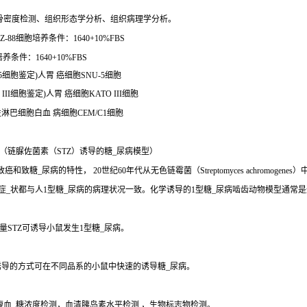
骨密度检测、组织形态学分析、组织病理学分析。
-88细胞培养条件：1640+10%FBS
条件：1640+10%FBS
U-5细胞鉴定)人胃 癌细胞SNU-5细胞
II细胞鉴定)人胃 癌细胞KATO III细胞
急性淋巴细胞白血 病细胞CEM/C1细胞
（链脲佐菌素（STZ）诱导的糖_尿病模型）
、致癌和致糖_尿病的特性， 20世纪60年代从无色链霉菌（Streptomyces achro
些症_状都与人1型糖_尿病的病理状况一致。化学诱导的1型糖_尿病啮齿动物模型通常
STZ可诱导小鼠发生1型糖_尿病。
诱导的方式可在不同品系的小鼠中快速的诱导糖_尿病。
腹血_糖浓度检测，血清胰岛素水平检测 ，生物标志物检测。