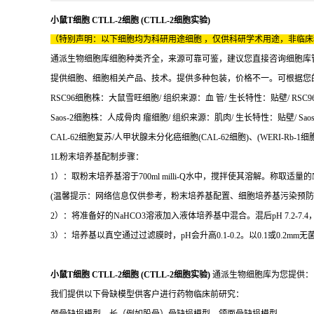
小鼠T细胞 CTLL-2细胞 (CTLL-2细胞实验)
（特别声明：以下细胞均为科研用途细胞 ，仅供科研学术用途，非临
通派生物细胞库细胞种类齐全，来源可靠可鉴，建议您直接咨询细胞库
提供细胞、细胞相关产品、技术。提供多种包装，价格不一。可根据您
RSC96细胞株：大鼠雪旺细胞/ 组织来源：血 管/ 生长特性：贴壁/ RSC96
Saos-2细胞株：人成骨肉 瘤细胞/ 组织来源：肌肉/ 生长特性：贴壁/ Saos-
CAL-62细胞复苏/人甲状腺未分化癌细胞(CAL-62细胞)、(WERI-Rb-1
1L粉末培养基配制步骤：
1）：取粉末培养基溶于700ml milli-Q水中，搅拌使其溶解。称取适量的N
(温馨提示：网络信息仅供参考，粉末培养基配置、细胞培养基污染预防
2）：将准备好的NaHCO3溶液加入液体培养基中混合。混后pH 7.2-
3）：培养基以真空通过过滤膜时，pH会升高0.1-0.2。以0.1或0.2
小鼠T细胞 CTLL-2细胞 (CTLL-2细胞实验)
通派生物细胞库为您提供：
我们提供以下骨缺模型供客户进行药物临床前研究：