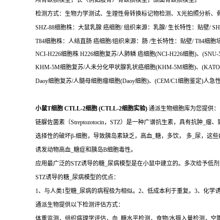
颅骨缺损模型，长（例如股骨）骨缺损模型，颌面骨缺损模型。
检测方式：生物力学测试、生理性骨转换标记物检测、X光拍照分析、
SHZ-88细胞株：大鼠乳腺 癌细胞/ 组织来源：乳腺/ 生长特性：贴壁/ SHZ
T84细胞株：人结直肠 癌细胞/组织来源：肠 /生长特性：贴壁/ T84细胞培养
NCI-H226细胞株 H226细胞复苏/人肺鳞 癌细胞(NCI-H226细胞)、(SN
KHM-5M细胞复苏/人未分化甲状腺乳状癌细胞(KHM-5M细胞)、(KATO I
Daoy细胞复苏/人髓母细胞瘤细胞(Daoy细胞)、(CEM/C1细胞鉴定)人
小鼠T细胞 CTLL-2细胞 (CTLL-2细胞实验)
通派生物细胞库为您提供：
链脲佐菌素（Streptozotocin，STZ）是一种广谱抗生素，具有抗肿_瘤
选择性的破坏β-细胞，导致胰岛素缺乏，高血_糖，多饮， 多_尿，这
诱发动物高血_糖症和胰岛B细胞毒性。
应用最广泛的STZ诱导的糖_尿病模型是在小鼠中建立的。多次给予低剂量
STZ诱导的糖_尿病模型的优点：
1、与人类1型糖_尿病的病程极为相似。2、低成本利于重复。3、化学
通派生物提供以下检测评估方式：
体重监测，组织病理学评估，血_糖水平检测，食物/水摄入量检测，空