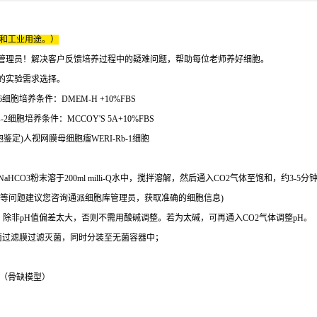
床和工业用途。）
管理员！解决客户反馈培养过程中的疑难问题，帮助每位老师养好细胞。
的实验需求选择。
细胞培养条件：DMEM-H +10%FBS
2细胞培养条件：MCCOY'S 5A+10%FBS
细胞鉴定)人视网膜母细胞瘤WERI-Rb-1细胞
aHCO3粉末溶于200ml milli-Q水中，搅拌溶解，然后通入CO2气体至饱和，约3-5分
等问题建议您咨询通派细胞库管理员，获取准确的细胞信息)
7.4，除非pH值偏差太大，否则不需用酸碱调整。若为太碱，可再通入CO2气体调整pH。
mm无菌过滤膜过滤灭菌，同时分装至无菌容器中；
（骨缺模型）