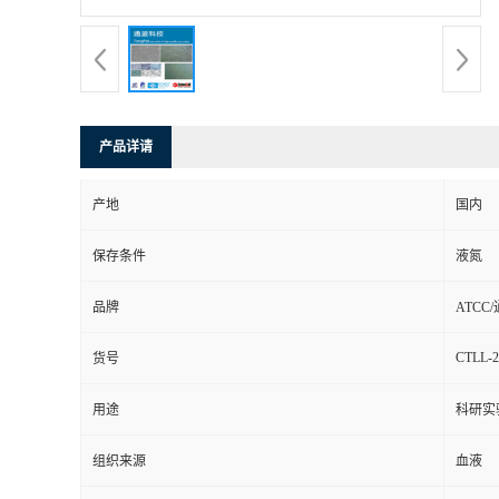
产品详请
产地
国内
保存条件
液氮
品牌
ATCC
CTLL-2
货号
用途
科研实
组织来源
血液