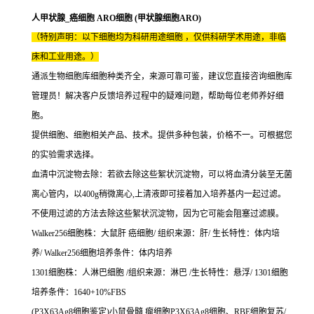
人甲状腺_癌细胞 ARO细胞 (甲状腺细胞ARO)
（特别声明：以下细胞均为科研用途细胞 ，仅供科研学术用途，非临
床和工业用途。）
通派生物细胞库细胞种类齐全，来源可靠可鉴，建议您直接咨询细胞库
管理员！解决客户反馈培养过程中的疑难问题，帮助每位老师养好细
胞。
提供细胞、细胞相关产品、技术。提供多种包装，价格不一。可根据您
的实验需求选择。
血清中沉淀物去除：若欲去除这些絮状沉淀物，可以将血清分装至无菌
离心管内，以400g稍微离心,上清液即可接着加入培养基内一起过滤。
不使用过滤的方法去除这些絮状沉淀物，因为它可能会阻塞过滤膜。
Walker256细胞株：大鼠肝 癌细胞/ 组织来源：肝/ 生长特性：体内培
养/ Walker256细胞培养条件：体内培养
1301细胞株：人淋巴细胞 /组织来源：淋巴 /生长特性：悬浮/ 1301细胞
培养条件：1640+10%FBS
(P3X63Ag8细胞鉴定)小鼠骨髓 瘤细胞P3X63Ag8细胞、RBE细胞复苏/