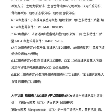
检测方式：生物力学测试、生理性骨转换标记物检测、X光拍照分析、
骨密度检测、组织形态学分析、组织病理学分析。
661W细胞株：小鼠视网膜感光细胞/ 组织来源：眼/ 生长特性：贴壁/ 培
661W细胞养条件：DMEM-H +10%FBS
786-O细胞株： 人肾透明细胞腺癌细胞/ 组织来源： 肾 /生长特性： 贴
壁 /786-O细胞培养条件：1640+10%FBS
(AtT-20细胞鉴定)小鼠垂体 瘤细胞AtT-20细胞、A9细胞复苏/小鼠皮下结
缔组织细胞(A9细胞)
(LLC细胞鉴定)小鼠肺 癌细胞LLC细胞、CCD-1095Sk细胞复苏/人乳腺
浸润性导管癌旁皮肤细胞(CCD-1095Sk细胞)
(MLTC-1细胞鉴定)小鼠间质细胞瘤细胞MLTC-1细胞、TE-1细胞复苏/人
食管 癌细胞(TE-1细胞)
人甲状腺_癌细胞 ARO细胞 (甲状腺细胞ARO)
通派生物细胞库为您提
供：（链脲佐菌素（STZ）诱导的糖_尿病模型）
链脲佐菌素（Streptozotocin，STZ）是一种广谱抗生素，具有抗肿_瘤、