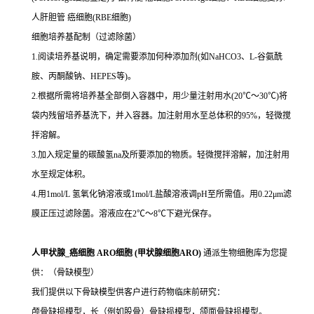
人肝胆管 癌细胞(RBE细胞)
细胞培养基配制（过滤除菌）
1.阅读培养基说明，确定需要添加何种添加剂(如NaHCO3、L-谷氨酰
胺、丙酮酸钠、HEPES等)。
2.根据所需将培养基全部倒入容器中，用少量注射用水(20℃～30℃)将
袋内残留培养基洗下，并入容器。加注射用水至总体积的95%，轻微搅
拌溶解。
3.加入规定量的碳酸氢na及所要添加的物质。轻微搅拌溶解，加注射用
水至规定体积。
4.用1mol/L 氢氧化钠溶液或1mol/L盐酸溶液调pH至所需值。用0.22μm滤
膜正压过滤除菌。溶液应在2℃～8℃下避光保存。
人甲状腺_癌细胞 ARO细胞 (甲状腺细胞ARO)
通派生物细胞库为您提
供：（骨缺模型）
我们提供以下骨缺模型供客户进行药物临床前研究：
颅骨缺损模型，长（例如股骨）骨缺损模型，颌面骨缺损模型。