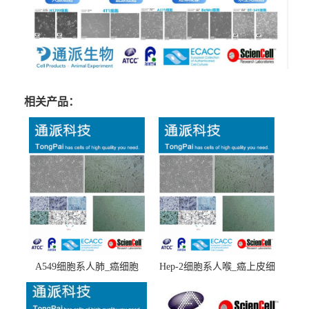
相关产品：
A549细胞系人肺_癌细胞
Hep-2细胞系人喉_癌上皮细
(A549细胞)
胞(Hep-2细胞)