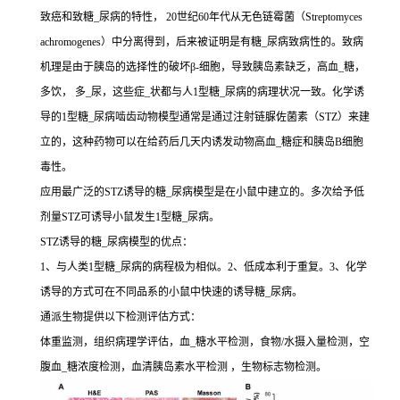
致癌和致糖_尿病的特性， 20世纪60年代从无色链霉菌（Streptomyces
achromogenes）中分离得到，后来被证明是有糖_尿病致病性的。致病
机理是由于胰岛的选择性的破坏β-细胞，导致胰岛素缺乏，高血_糖，
多饮， 多_尿，这些症_状都与人1型糖_尿病的病理状况一致。化学诱
导的1型糖_尿病啮齿动物模型通常是通过注射链脲佐菌素（STZ）来建
立的，这种药物可以在给药后几天内诱发动物高血_糖症和胰岛B细胞
毒性。
应用最广泛的STZ诱导的糖_尿病模型是在小鼠中建立的。多次给予低
剂量STZ可诱导小鼠发生1型糖_尿病。
STZ诱导的糖_尿病模型的优点：
1、与人类1型糖_尿病的病程极为相似。2、低成本利于重复。3、化学
诱导的方式可在不同品系的小鼠中快速的诱导糖_尿病。
通派生物提供以下检测评估方式：
体重监测，组织病理学评估，血_糖水平检测，食物/水摄入量检测，空
腹血_糖浓度检测，血清胰岛素水平检测 ，生物标志物检测。