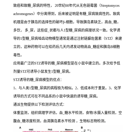
致癌和致糖_尿病的特性， 20世纪60年代从无色链霉菌（Streptomyces
achromogenes）中分离得到，后来被证明是有糖_尿病致病性的。致病
机理是由于胰岛的选择性的破坏β-细胞，导致胰岛素缺乏，高血_糖，
多饮， 多_尿，这些症_状都与人1型糖_尿病的病理状况一致。化学诱
导的1型糖_尿病啮齿动物模型通常是通过注射链脲佐菌素（STZ）来建
立的，这种药物可以在给药后几天内诱发动物高血_糖症和胰岛B细胞
毒性。
应用最广泛的STZ诱导的糖_尿病模型是在小鼠中建立的。多次给予低
剂量STZ可诱导小鼠发生1型糖_尿病。
STZ诱导的糖_尿病模型的优点：
1、与人类1型糖_尿病的病程极为相似。2、低成本利于重复。3、化学
诱导的方式可在不同品系的小鼠中快速的诱导糖_尿病。
通派生物提供以下检测评估方式：
体重监测，组织病理学评估，血_糖水平检测，食物/水摄入量检测，空
腹血_糖浓度检测，血清胰岛素水平检测 ，生物标志物检测。