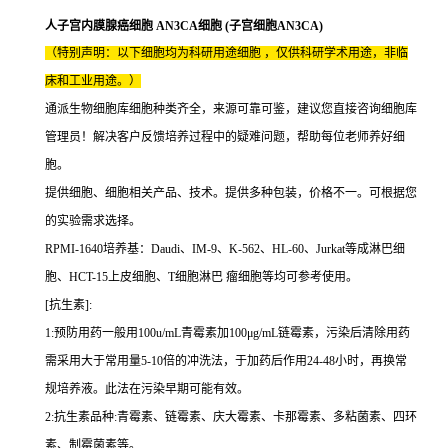
人子宫内膜腺癌细胞 AN3CA细胞 (子宫细胞AN3CA)
（特别声明：以下细胞均为科研用途细胞 ，仅供科研学术用途，非临
床和工业用途。）
通派生物细胞库细胞种类齐全，来源可靠可鉴，建议您直接咨询细胞库
管理员！解决客户反馈培养过程中的疑难问题，帮助每位老师养好细
胞。
提供细胞、细胞相关产品、技术。提供多种包装，价格不一。可根据您
的实验需求选择。
RPMI-1640培养基：Daudi、IM-9、K-562、HL-60、Jurkat等成淋巴细
胞、HCT-15上皮细胞、T细胞淋巴 瘤细胞等均可参考使用。
[抗生素]:
1:预防用药一般用100u/mL青霉素加100μg/mL链霉素，污染后清除用药
需采用大于常用量5-10倍的冲洗法，于加药后作用24-48小时，再换常
规培养液。此法在污染早期可能有效。
2:抗生素品种:青霉素、链霉素、庆大霉素、卡那霉素、多粘菌素、四环
素、制霉菌素等。