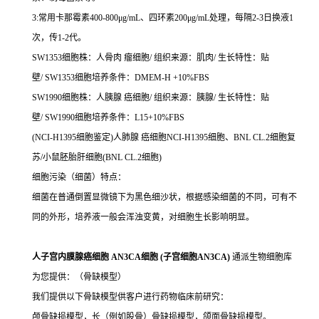
3:常用卡那霉素400-800μg/mL、四环素200μg/mL处理，每隔2-3日换液1
次，传1-2代。
SW1353细胞株：人骨肉 瘤细胞/ 组织来源：肌肉/ 生长特性：贴
壁/ SW1353细胞培养条件：DMEM-H +10%FBS
SW1990细胞株：人胰腺 癌细胞/ 组织来源：胰腺/ 生长特性：贴
壁/ SW1990细胞培养条件：L15+10%FBS
(NCI-H1395细胞鉴定)人肺腺 癌细胞NCI-H1395细胞、BNL CL.2细胞复
苏/小鼠胚胎肝细胞(BNL CL.2细胞)
细胞污染（细菌）特点：
细菌在普通倒置显微镜下为黑色细沙状，根据感染细菌的不同，可有不
同的外形，培养液一般会浑浊变黄，对细胞生长影响明显。
人子宫内膜腺癌细胞 AN3CA细胞 (子宫细胞AN3CA)
通派生物细胞库
为您提供：（骨缺模型）
我们提供以下骨缺模型供客户进行药物临床前研究：
颅骨缺损模型，长（例如股骨）骨缺损模型，颌面骨缺损模型。