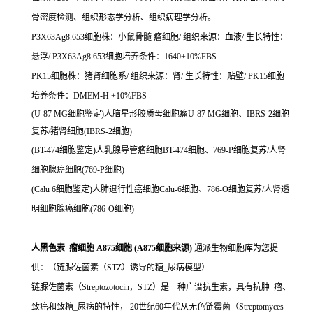
骨密度检测、组织形态学分析、组织病理学分析。
P3X63Ag8.653细胞株：小鼠骨髓 瘤细胞/ 组织来源：血液/ 生长特性：
悬浮/ P3X63Ag8.653细胞培养条件：1640+10%FBS
PK15细胞株：猪肾细胞系/ 组织来源：肾/ 生长特性：贴壁/ PK15细胞
培养条件：DMEM-H +10%FBS
(U-87 MG细胞鉴定)人脑星形胶质母细胞瘤U-87 MG细胞、IBRS-2细胞
复苏/猪肾细胞(IBRS-2细胞)
(BT-474细胞鉴定)人乳腺导管瘤细胞BT-474细胞、769-P细胞复苏/人肾
细胞腺癌细胞(769-P细胞)
(Calu 6细胞鉴定)人肺退行性癌细胞Calu-6细胞、786-O细胞复苏/人肾透
明细胞腺癌细胞(786-O细胞)
人黑色素_瘤细胞 A875细胞 (A875细胞来源)
通派生物细胞库为您提
供：（链脲佐菌素（STZ）诱导的糖_尿病模型）
链脲佐菌素（Streptozotocin，STZ）是一种广谱抗生素，具有抗肿_瘤、
致癌和致糖_尿病的特性， 20世纪60年代从无色链霉菌（Streptomyces