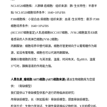
NCI-H520细胞株：人肺鳞 癌细胞/ 组织来源：肺/ 生长特性：半悬半
贴/ NCI-H520细胞培养条件：1640+10%FBS
P388细胞株：小鼠白血 病细胞/ 组织来源：血液 /生长特性：悬浮/ P388
细胞培养条件：1640+10%FBS
(HCC1937细胞鉴定)人乳癌细胞HCC1937细胞、JVM-2细胞复苏/EB病
毒感染的人外周淋巴细胞(JVM-2细胞)
丙酮酸钠：细胞培养中替代碳源。细胞尽管更倾向于以葡萄糖作为碳
源，如没有葡萄糖，细胞也可以代谢丙酮酸钠。
胰酶分散细胞的活性：与其浓度、温度、时间有关，在pH8.0、温度
37℃时，胰酶溶液的作用能力强。
人黑色素_瘤细胞 A875细胞 (A875细胞来源)
通派生物细胞库为您提
供：（骨缺模型）
我们提供以下骨缺模型供客户进行药物临床前研究：
颅骨缺损模型，长（例如股骨）骨缺损模型，颌面骨缺损模型。
检测方式：生物力学测试、生理性骨转换标记物检测、X光拍照分析、