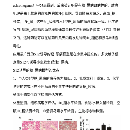
achromogenes）中分离得到，后来被证明是有糖_尿病致病性的。致病
机理是由于胰岛的选择性的破坏β-细胞，导致胰岛素缺乏，高血_糖，
多饮， 多_尿，这些症_状都与人1型糖_尿病的病理状况一致。化学诱
导的1型糖_尿病啮齿动物模型通常是通过注射链脲佐菌素（STZ）来建
立的，这种药物可以在给药后几天内诱发动物高血_糖症和胰岛B细胞
毒性。
应用最广泛的STZ诱导的糖_尿病模型是在小鼠中建立的。多次给予低
剂量STZ可诱导小鼠发生1型糖_尿病。
STZ诱导的糖_尿病模型的优点：
1、与人类1型糖_尿病的病程极为相似。2、低成本利于重复。3、化学
诱导的方式可在不同品系的小鼠中快速的诱导糖_尿病。
通派生物提供以下检测评估方式：
体重监测，组织病理学评估，血_糖水平检测，食物/水摄入量检测，空
腹血_糖浓度检测，血清胰岛素水平检测 ，生物标志物检测。