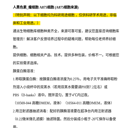
人黑色素_瘤细胞 A875细胞 (A875细胞来源)
（特别声明：以下细胞均为科研用途细胞 ，仅供科研学术用途，非临
床和工业用途。）
通派生物细胞库细胞种类齐全，来源可靠可鉴，建议您直接咨询细胞库
管理员！解决客户反馈培养过程中的疑难问题，帮助每位老师养好细
胞。
提供细胞、细胞相关产品、技术。提供多种包装，价格不一。可根据您
的实验需求选择。
胰蛋白酶溶液：
1.称取胰蛋白酶：按胰蛋白酶液浓度为0.25％，用电子天平准确称取粉
剂溶入小烧杯中的双蒸水（若用双蒸水需要调PH到7.2左右）或
PBS（D-hanks）液中。搅拌混匀，置于4℃内过夜。
（10569-044 高糖DMEM，液体）（10564-011 高糖DMEM，液体）
2.用注射滤器抽滤消毒：配好的胰酶溶液要在超净台内用注射滤器
（0.22微米微孔滤膜）抽滤除菌。然后分装成小瓶于-20℃保存以备使
用。