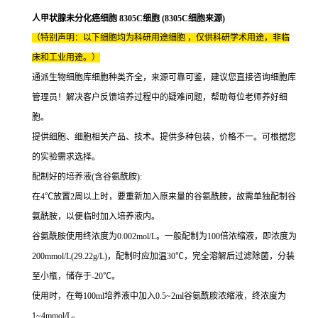
人甲状腺未分化癌细胞 8305C细胞 (8305C细胞来源)
（特别声明：以下细胞均为科研用途细胞 ，仅供科研学术用途，非临
床和工业用途。）
通派生物细胞库细胞种类齐全，来源可靠可鉴，建议您直接咨询细胞库
管理员！解决客户反馈培养过程中的疑难问题，帮助每位老师养好细
胞。
提供细胞、细胞相关产品、技术。提供多种包装，价格不一。可根据您
的实验需求选择。
配制好的培养液(含谷氨酰胺):
在4℃放置2周以上时，要重新加入原来量的谷氨酰胺，故需单独配制谷
氨酰胺，以便临时加入培养液内。
谷氨酰胺使用终浓度为0.002mol/L。一般配制为100倍浓缩液，即浓度为
200mmol/L(29.22g/L)，配制时应加温30℃，完全溶解后过滤除菌，分装
至小瓶，储存于-20℃。
使用时，在每100ml培养液中加入0.5~2ml谷氨酰胺浓缩液，终浓度为
1~4mmol/L。