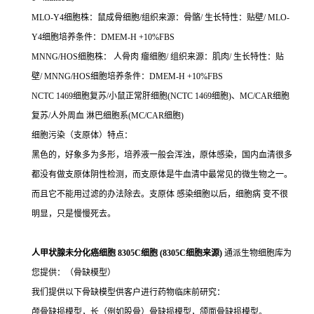
MLO-Y4细胞株：鼠成骨细胞/组织来源：骨骼/ 生长特性：贴壁/ MLO-
Y4细胞培养条件：DMEM-H +10%FBS
MNNG/HOS细胞株： 人骨肉 瘤细胞/ 组织来源：肌肉/ 生长特性：贴
壁/ MNNG/HOS细胞培养条件：DMEM-H +10%FBS
NCTC 1469细胞复苏/小鼠正常肝细胞(NCTC 1469细胞)、MC/CAR细胞
复苏/人外周血 淋巴细胞系(MC/CAR细胞)
细胞污染（支原体）特点：
黑色的，好象多为多形，培养液一般会浑浊，原体感染，国内血清很多
都没有做支原体阴性检测，而支原体是牛血清中最常见的微生物之一。
而且它不能用过滤的办法除去。支原体 感染细胞以后，细胞病 变不很
明显，只是慢慢死去。
人甲状腺未分化癌细胞 8305C细胞 (8305C细胞来源)
通派生物细胞库为
您提供：（骨缺模型）
我们提供以下骨缺模型供客户进行药物临床前研究：
颅骨缺损模型，长（例如股骨）骨缺损模型，颌面骨缺损模型。