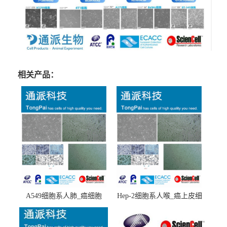
相关产品：
A549细胞系人肺_癌细胞
Hep-2细胞系人喉_癌上皮细
(A549细胞)
胞(Hep-2细胞)