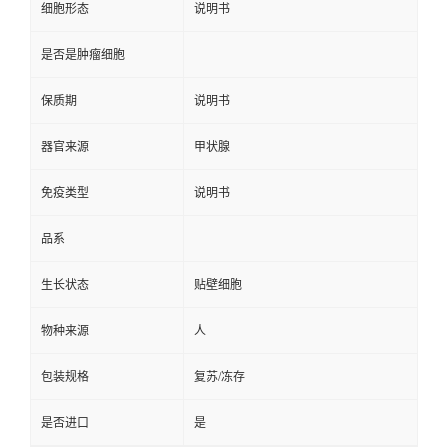
细胞形态
说明书
是否是肿瘤细胞
保质期
说明书
器官来源
甲状腺
免疫类型
说明书
品系
生长状态
贴壁细胞
物种来源
人
包装规格
复苏/冻存
是否进口
是