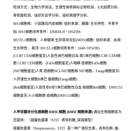
检测方式：生物力学测试、生理性骨转换标记物检测、X光拍照分析、
骨密度检测、组织形态学分析、组织病理学分析。
MS1细胞株：小鼠胰岛内皮细胞/ 组织来源：胰腺/ 生长特性：半悬半
贴/ MS1细胞培养条件：DMEM-H +10%FBS
MUTZ-1细胞株：人骨髓增 生异常综合征(MDS)细胞/ 组织来源：血液/
生长特性： 悬浮/ MUTZ-1细胞培养条件：1640+10%FBS
(CCRF CEM细胞鉴定)人急性淋巴细胞白血 病T淋巴细胞CCRF-CEM细
胞 CCRF CEM细胞、(FaDu细胞鉴定)人咽鳞 癌细胞FaDu细胞
(N87细胞鉴定)人胃 癌细胞NCI-N87细胞株 N87细胞、Farage细胞复苏/
人弥漫性大细胞B淋巴 瘤细胞(Farage细胞)
(Reh细胞鉴定)人急性非B非T淋巴细胞性白血 病细胞Reh细胞、DMS153
细胞复苏/人小细胞肺 癌细胞(DMS153细胞)
人甲状腺未分化癌细胞 8305C细胞 (8305C细胞来源)
通派生物细胞库为
您提供：（链脲佐菌素（STZ）诱导的糖_尿病模型）
链脲佐菌素（Streptozotocin，STZ）是一种广谱抗生素，具有抗肿_瘤、