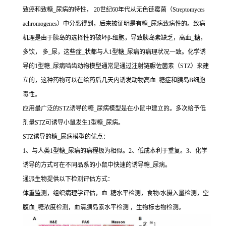
致癌和致糖_尿病的特性， 20世纪60年代从无色链霉菌（Streptomyces
achromogenes）中分离得到，后来被证明是有糖_尿病致病性的。致病
机理是由于胰岛的选择性的破坏β-细胞，导致胰岛素缺乏，高血_糖，
多饮， 多_尿，这些症_状都与人1型糖_尿病的病理状况一致。化学诱
导的1型糖_尿病啮齿动物模型通常是通过注射链脲佐菌素（STZ）来建
立的，这种药物可以在给药后几天内诱发动物高血_糖症和胰岛B细胞
毒性。
应用最广泛的STZ诱导的糖_尿病模型是在小鼠中建立的。多次给予低
剂量STZ可诱导小鼠发生1型糖_尿病。
STZ诱导的糖_尿病模型的优点：
1、与人类1型糖_尿病的病程极为相似。2、低成本利于重复。3、化学
诱导的方式可在不同品系的小鼠中快速的诱导糖_尿病。
通派生物提供以下检测评估方式：
体重监测，组织病理学评估，血_糖水平检测，食物/水摄入量检测，空
腹血_糖浓度检测，血清胰岛素水平检测 ，生物标志物检测。