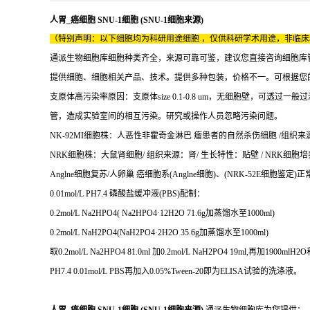
人胃_癌细胞 SNU-1细胞 (SNU-1细胞来源)
（特别声明：以下细胞均为科研用途细胞 ，仅供科研学术用途，非临
通派生物细胞库细胞种类齐全，来源可靠可鉴，建议您直接咨询细胞库
提供细胞、细胞相关产品、技术。提供多种包装，价格不一。可根据您
支原体高污染率原因：支原体size 0.1-0.8 um，无细胞壁，可透
管，造成实验室间的相互污染。研究或操作人员忽略污染问题。
NK-92MI细胞株：人恶性非霍奇金淋巴 瘤患者的自然杀伤细胞 /组织来源：淋巴 
NRK细胞株：大鼠肾细胞/ 组织来源：肾/ 生长特性：贴壁 / NRK细胞培养条
Anglne细胞复苏/人卵巢 癌细胞系(Anglne细胞)、(NRK-52E细胞鉴定)
0.01mol/L PH7.4 磷酸盐缓冲液(PBS)配制：
0.2mol/L Na2HPO4( Na2HPO4·12H2O 71.6g加蒸馏水至1000ml)
0.2mol/L NaH2PO4(NaH2PO4·2H2O 35.6g加蒸馏水至1000ml)
取0.2mol/L Na2HPO4 81.0ml 加0.2mol/L NaH2PO4 19ml,再加1900mlH2
PH7.4 0.01mol/L PBS再加入0.05%Tween-20即为ELISA试验的洗涤液。