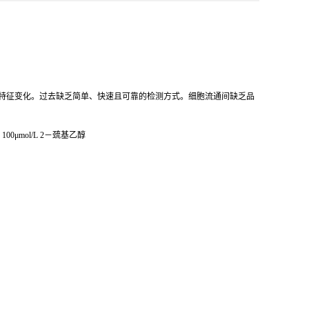
可观察到的特征变化。过去缺乏简单、快速且可靠的检测方式。细胞流通间缺乏品
0μmol/L 2－巯基乙醇