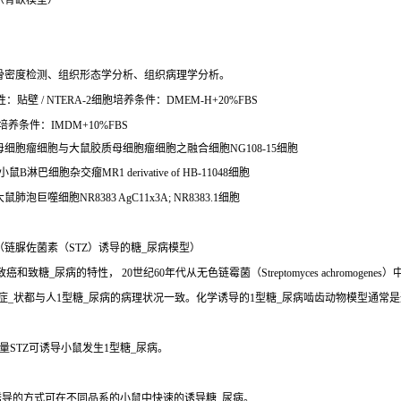
（骨缺模型）
骨密度检测、组织形态学分析、组织病理学分析。
贴壁 / NTERA-2细胞培养条件：DMEM-H+20%FBS
培养条件：IMDM+10%FBS
鼠神经母细胞瘤细胞与大鼠胶质母细胞瘤细胞之融合细胞NG108-15细胞
巴细胞杂交瘤MR1 derivative of HB-11048细胞
肺泡巨噬细胞NR8383 AgC11x3A; NR8383.1细胞
链脲佐菌素（STZ）诱导的糖_尿病模型）
、致癌和致糖_尿病的特性， 20世纪60年代从无色链霉菌（Streptomyces achro
些症_状都与人1型糖_尿病的病理状况一致。化学诱导的1型糖_尿病啮齿动物模型通常
STZ可诱导小鼠发生1型糖_尿病。
诱导的方式可在不同品系的小鼠中快速的诱导糖_尿病。