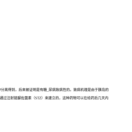
mogenes）中分离得到，后来被证明是有糖_尿病致病性的。致病机理是由于胰岛的
是通过注射链脲佐菌素（STZ）来建立的，这种药物可以在给药后几天内