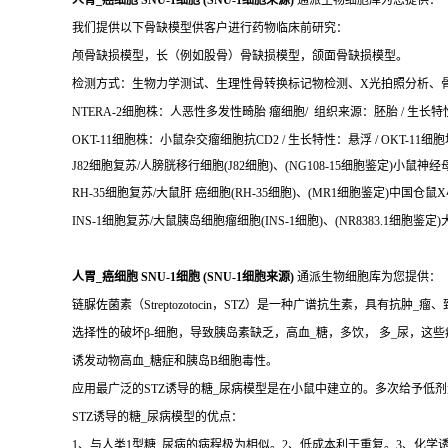
人胃_癌细胞 SNU-1细胞 (SNU-1细胞来源)
通派生物细胞库为您提供：
我们提供以下骨缺模型供客户进行药物临床前研究：
颅骨缺损模型，长（例如股骨）骨缺损模型，颌面骨缺损模型。
检测方式：生物力学测试、生理性骨转换标记物检测、X光拍照分析、
NTERA-2细胞株：人恶性多发性畸胎 瘤细胞/ 组织来源：胚胎 / 生长特性：
OKT-11细胞株：小鼠杂交瘤细胞抗CD2 / 生长特性：悬浮 / OKT-11细胞
J82细胞复苏/人膀胱移行细胞(J82细胞)、(NG108-15细胞鉴定)小
RH-35细胞复苏/大鼠肝 癌细胞(RH-35细胞)、(MR1细胞鉴定)中国仓鼠X小鼠B淋
INS-1细胞复苏/大鼠胰岛细胞瘤细胞(INS-1细胞)、(NR8383.1细胞鉴定)大鼠
人胃_癌细胞 SNU-1细胞 (SNU-1细胞来源)
通派生物细胞库为您提供：（
链脲佐菌素（Streptozotocin，STZ）是一种广谱抗生素，具有抗肿_瘤
选择性的破坏β-细胞，导致胰岛素缺乏，高血_糖，多饮， 多_尿，这
诱发动物高血_糖症和胰岛B细胞毒性。
应用最广泛的STZ诱导的糖_尿病模型是在小鼠中建立的。多次给予低剂量
STZ诱导的糖_尿病模型的优点：
1、与人类1型糖_尿病的病程极为相似。2、低成本利于重复。3、化学