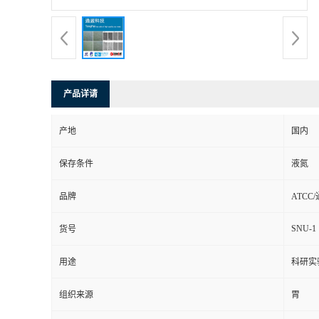
产品详请
产地
国内
保存条件
液氮
品牌
ATCC
SNU-1
货号
用途
科研实
组织来源
胃