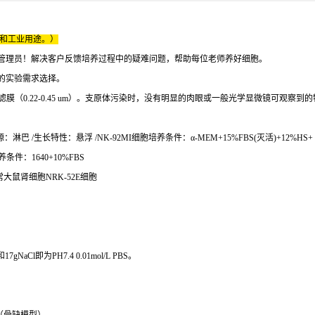
床和工业用途。）
管理员！解决客户反馈培养过程中的疑难问题，帮助每位老师养好细胞。
的实验需求选择。
过一般过滤膜（0.22-0.45 um）。支原体污染时，没有明显的肉眼或一般光学显微镜
/生长特性：悬浮 /NK-92MI细胞培养条件：α-MEM+15%FBS(灭活)+12%HS+ 10
件：1640+10%FBS
正常大鼠肾细胞NRK-52E细胞
O和17gNaCl即为PH7.4 0.01mol/L PBS。