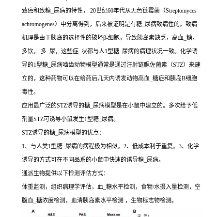
致癌和致糖_尿病的特性， 20世纪60年代从无色链霉菌（Streptomyces
achromogenes）中分离得到，后来被证明是有糖_尿病致病性的。致病
机理是由于胰岛的选择性的破坏β-细胞，导致胰岛素缺乏，高血_糖，
多饮， 多_尿，这些症_状都与人1型糖_尿病的病理状况一致。化学诱
导的1型糖_尿病啮齿动物模型通常是通过注射链脲佐菌素（STZ）来建
立的，这种药物可以在给药后几天内诱发动物高血_糖症和胰岛B细胞
毒性。
应用最广泛的STZ诱导的糖_尿病模型是在小鼠中建立的。多次给予低
剂量STZ可诱导小鼠发生1型糖_尿病。
STZ诱导的糖_尿病模型的优点：
1、与人类1型糖_尿病的病程极为相似。2、低成本利于重复。3、化学
诱导的方式可在不同品系的小鼠中快速的诱导糖_尿病。
通派生物提供以下检测评估方式：
体重监测，组织病理学评估，血_糖水平检测，食物/水摄入量检测，空
腹血_糖浓度检测，血清胰岛素水平检测 ，生物标志物检测。