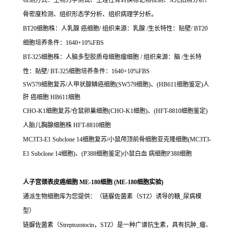
检测方式：生物力学测试、生理性骨转换标记物检测、X光拍照分析、
骨密度检测、组织形态学分析、组织病理学分析。
BT20细胞株：人乳腺 癌细胞/ 组织来源：乳腺 /生长特性：贴壁/ BT20
细胞培养条件：1640+10%FBS
BT-325细胞株：人脑多型胶质母细胞瘤细胞 / 组织来源：脑 /生长特
性：贴壁/ BT-325细胞培养条件：1640+10%FBS
SW579细胞复苏/人甲状腺鳞癌细胞(SW579细胞)、(HB611细胞鉴定)人
肝 癌细胞 HB611细胞
CHO-K1细胞复苏/仓鼠卵巢细胞(CHO-K1细胞)、(HFT-8810细胞鉴定)
人胎儿胸腺细胞株 HFT-8810细胞
MC3T3-E1 Subclone 14细胞复苏/小鼠颅顶前骨细胞亚克隆细胞(MC3T3-
E1 Subclone 14细胞)、(P388细胞鉴定)小鼠白血 病细胞P388细胞
人子宫颈表皮癌细胞 ME-180细胞 (ME-180细胞实验)
通派生物细胞库为您提供：（链脲佐菌素（STZ）诱导的糖_尿病模
型）
链脲佐菌素（Streptozotocin，STZ）是一种广谱抗生素，具有抗肿_瘤、