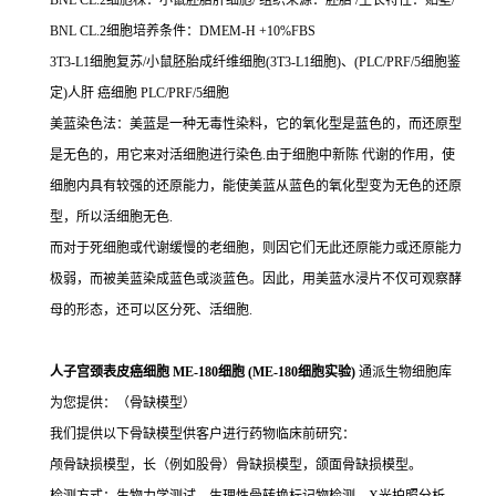
BNL CL.2细胞株：小鼠胚胎肝细胞/ 组织来源：胚胎 /生长特性：贴壁/
BNL CL.2细胞培养条件：DMEM-H +10%FBS
3T3-L1细胞复苏/小鼠胚胎成纤维细胞(3T3-L1细胞)、(PLC/PRF/5细胞鉴
定)人肝 癌细胞 PLC/PRF/5细胞
美蓝染色法：美蓝是一种无毒性染料，它的氧化型是蓝色的，而还原型
是无色的，用它来对活细胞进行染色.由于细胞中新陈 代谢的作用，使
细胞内具有较强的还原能力，能使美蓝从蓝色的氧化型变为无色的还原
型，所以活细胞无色.
而对于死细胞或代谢缓慢的老细胞，则因它们无此还原能力或还原能力
极弱，而被美蓝染成蓝色或淡蓝色。因此，用美蓝水浸片不仅可观察酵
母的形态，还可以区分死、活细胞.
人子宫颈表皮癌细胞 ME-180细胞 (ME-180细胞实验)
通派生物细胞库
为您提供：（骨缺模型）
我们提供以下骨缺模型供客户进行药物临床前研究：
颅骨缺损模型，长（例如股骨）骨缺损模型，颌面骨缺损模型。