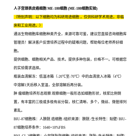
人子宫颈表皮癌细胞 ME-180细胞 (ME-180细胞实验)
（特别声明：以下细胞均为科研用途细胞 ，仅供科研学术用途，非临
床和工业用途。）
通派生物细胞库细胞种类齐全，来源可靠可鉴，建议您直接咨询细胞库
管理员！解决客户反馈培养过程中的疑难问题，帮助每位老师养好细
胞。
提供细胞、细胞相关产品、技术。提供多种包装，价格不一。可根据您
的实验需求选择。
瓶装血清解冻：低温冰箱（-20℃至-70℃）中的血清放入冰箱（4℃）
中溶解1天后移入室温，全部溶解后再分装。
肿 瘤细胞培养形态观察:观察细胞一般形态如细胞形状，核浆比例倒
置，有丰富的三极或多极有丝分裂，核仁清晰、多个，微丝、微管排列
紊乱。
BIU-87细胞株：人膀胱 癌细胞 /组织来源：膀胱 /生长特性：贴壁/ BIU-
87细胞培养条件：1640+10%FBS