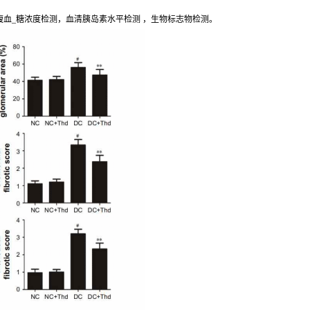
腹血_糖浓度检测，血清胰岛素水平检测 ，生物标志物检测。