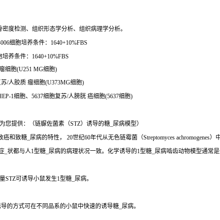
骨密度检测、组织形态学分析、组织病理学分析。
06细胞培养条件：1640+10%FBS
养条件：1640+10%FBS
瘤细胞(U251 MG细胞)
胞复苏/人胶质 瘤细胞(U373MG细胞)
HEP-1细胞、5637细胞复苏/人膀胱 癌细胞(5637细胞)
为您提供：（链脲佐菌素（STZ）诱导的糖_尿病模型）
、致癌和致糖_尿病的特性， 20世纪60年代从无色链霉菌（Streptomyces achro
些症_状都与人1型糖_尿病的病理状况一致。化学诱导的1型糖_尿病啮齿动物模型通常
STZ可诱导小鼠发生1型糖_尿病。
诱导的方式可在不同品系的小鼠中快速的诱导糖_尿病。