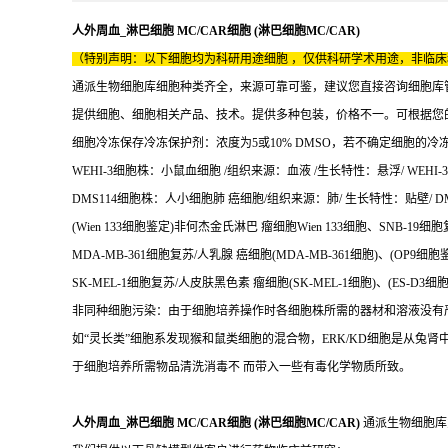
人外周血_淋巴细胞 MC/CAR细胞 (淋巴细胞MC/CAR)
（特别声明：以下细胞均为科研用途细胞 ，仅供科研学术用途，非临
通派生物细胞库细胞种类齐全，来源可靠可鉴，建议您直接咨询细胞库
提供细胞、细胞相关产品、技术。提供多种包装，价格不一。可根据您
细胞冷冻保存冷冻保护剂：浓度为5或10% DMSO，若不确定细胞的冷冻条件
WEHI-3细胞株：小鼠血细胞 /组织来源：血液 /生长特性：悬浮/ WEHI-3
DMS114细胞株：人小细胞肺 癌细胞/组织来源：肺/ 生长特性：贴壁/ DMS
(Wien 133细胞鉴定)非何杰金氏淋巴 瘤细胞Wien 133细胞、SNB-19细胞
MDA-MB-361细胞复苏/人乳腺 癌细胞(MDA-MB-361细胞)、(OP9
SK-MEL-1细胞复苏/人皮肤黑色素 瘤细胞(SK-MEL-1细胞)、(ES-D3
非同种细胞污染：由于细胞培养操作时各细胞株所需的器材和溶液没有
如“灵长类”细胞系发现猴和鼠类细胞的混合物，ERK/KD细胞是从兔
于细胞培养所需物品清洗消毒不 而带入一些有毒化学物质所致。
人外周血_淋巴细胞 MC/CAR细胞 (淋巴细胞MC/CAR)
通派生物细胞库