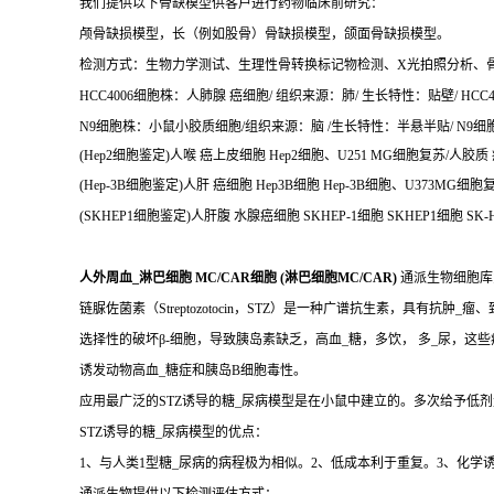
我们提供以下骨缺模型供客户进行药物临床前研究：
颅骨缺损模型，长（例如股骨）骨缺损模型，颌面骨缺损模型。
检测方式：生物力学测试、生理性骨转换标记物检测、X光拍照分析、
HCC4006细胞株：人肺腺 癌细胞/ 组织来源：肺/ 生长特性：贴壁/ HCC40
N9细胞株：小鼠小胶质细胞/组织来源：脑 /生长特性：半悬半贴/ N9细胞培
(Hep2细胞鉴定)人喉 癌上皮细胞 Hep2细胞、U251 MG细胞复苏/人胶质 
(Hep-3B细胞鉴定)人肝 癌细胞 Hep3B细胞 Hep-3B细胞、U373MG细
(SKHEP1细胞鉴定)人肝腹 水腺癌细胞 SKHEP-1细胞 SKHEP1细胞 SK-
人外周血_淋巴细胞 MC/CAR细胞 (淋巴细胞MC/CAR)
通派生物细胞库
链脲佐菌素（Streptozotocin，STZ）是一种广谱抗生素，具有抗肿_瘤
选择性的破坏β-细胞，导致胰岛素缺乏，高血_糖，多饮， 多_尿，这
诱发动物高血_糖症和胰岛B细胞毒性。
应用最广泛的STZ诱导的糖_尿病模型是在小鼠中建立的。多次给予低剂量
STZ诱导的糖_尿病模型的优点：
1、与人类1型糖_尿病的病程极为相似。2、低成本利于重复。3、化学