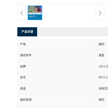
产品详请
产地
国内
保存条件
液氮
品牌
ATCC
MC/C
货号
用途
科研实
组织来源
淋巴