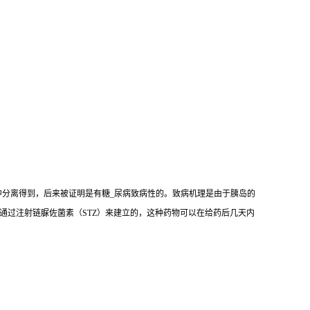
mogenes）中分离得到，后来被证明是有糖_尿病致病性的。致病机理是由于胰岛的
是通过注射链脲佐菌素（STZ）来建立的，这种药物可以在给药后几天内