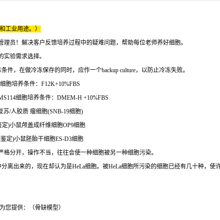
床和工业用途。）
管理员！解决客户反馈培养过程中的疑难问题，帮助每位老师养好细胞。
的实验需求选择。
，在做冷冻保存的同时，应作一个backup culture，以防止冷冻失败。
细胞培养条件：F12K+10%FBS
114细胞培养条件：DMEM-H +10%FBS
复苏/人胶质 瘤细胞(SNB-19细胞)
细胞鉴定)小鼠颅盖成纤维细胞OP9细胞
细胞鉴定)小鼠胚胎干细胞ES-D3细胞
严格分开，操作不当，往往会使一种细胞被另一种细胞污染。
肾中分离出来的，现在却认为是HeLa细胞。被HeLa细胞所污染的细胞已经有几十种，
为您提供：（骨缺模型）