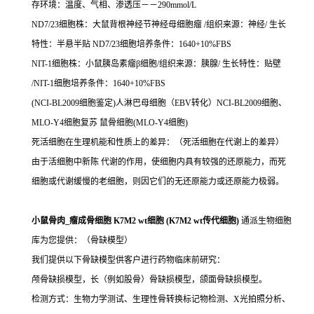
存环境：温度、气相、渗透压－－290mmol/L
ND7/23细胞株：大鼠背根神经节神经母细胞瘤 /组织来源：神经/ 生长
特性：半悬半贴 ND7/23细胞培养条件：1640+10%FBS
NIT-1细胞株：小鼠胰岛素瘤β细胞/组织来源：胰腺/ 生长特性：贴壁
/NIT-1细胞培养条件：1640+10%FBS
(NCI-BL2009细胞鉴定)人淋巴母细胞（EBV转化）NCI-BL2009细胞、
MLO-Y4细胞复苏 鼠骨细胞(MLO-Y4细胞)
死活细胞在生理机能和性质上的差异：（死活细胞在代谢上的差异）
由于活细胞中新陈 代谢的作用，使细胞内具有较强的还原能力，而死
细胞或代谢缓慢的老细胞，则因它们的无还原能力或还原能力极弱。
小鼠骨肉_瘤成骨细胞 K7M2 wt细胞 (K7M2 wt传代细胞)
通派生物细胞
库为您提供：（骨缺模型）
我们提供以下骨缺模型供客户进行药物临床前研究：
颅骨缺损模型，长（例如股骨）骨缺损模型，颌面骨缺损模型。
检测方式：生物力学测试、生理性骨转换标记物检测、X光拍照分析、