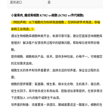
是否进口
是
小鼠骨肉_瘤成骨细胞 K7M2 wt细胞 (K7M2 wt传代细胞)
（特别声明：以下细胞均为科研用途细胞 ，仅供科研学术用途，非临
床和工业用途。）
通派生物细胞库细胞种类齐全，来源可靠可鉴，建议您直接咨询细胞库
管理员！解决客户反馈培养过程中的疑难问题，帮助每位老师养好细
胞。
提供细胞、细胞相关产品、技术。提供多种包装，价格不一。可根据您
的实验需求选择。
细胞生长的条件和培养基要求：选择合适的培养基，保证全过程的无
菌；
细胞的营养需要：氨基酸、维生素、碳水化合物、无机离子、蛋白质、
促生长因子。其中很多成分系用血清、胚胎浸出液等提供，在很多情况
下还需加入 10％的胎牛或新生牛血清。
培养基的制备：浓度要准－渗透压、酸碱度要适宜－酸度计。细胞的生