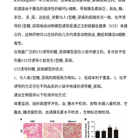
achromogenes）中分离得到，后来被证明是有糖_尿病致病性的。致病
机理是由于胰岛的选择性的破坏β-细胞，导致胰岛素缺乏，高血_糖，
多饮， 多_尿，这些症_状都与人1型糖_尿病的病理状况一致。化学诱
导的1型糖_尿病啮齿动物模型通常是通过注射链脲佐菌素（STZ）来建
立的，这种药物可以在给药后几天内诱发动物高血_糖症和胰岛B细胞
毒性。
应用最广泛的STZ诱导的糖_尿病模型是在小鼠中建立的。多次给予低
剂量STZ可诱导小鼠发生1型糖_尿病。
STZ诱导的糖_尿病模型的优点：
1、与人类1型糖_尿病的病程极为相似。2、低成本利于重复。3、化学
诱导的方式可在不同品系的小鼠中快速的诱导糖_尿病。
通派生物提供以下检测评估方式：
体重监测，组织病理学评估，血_糖水平检测，食物/水摄入量检测，空
腹血_糖浓度检测，血清胰岛素水平检测 ，生物标志物检测。