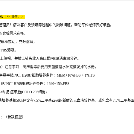
床和工业用途。）
管理员！解决客户反馈培养过程中的疑难问题，帮助每位老师养好细胞。
的实验需求选择。
玻璃棒搅动，充分溶解，
PBS溶液。
上胶帽，并插上针头放入高压锅内8磅消毒20分钟。
KH2PO40. 2g）注意事项：高压消毒后要用灭菌蒸馏水补充蒸发掉的水份。
贴/NCI-H2087细胞培养条件：MEM+10%FBS + 1%ITS
NCI-H209细胞培养条件：1640+15%FBS
结 肠 癌细胞(COLO 205细胞)
养基和50%包含有7.5%二甲基亚砜的新鲜的无血清培养基，或包含有7.5%二甲基亚
供：（骨缺模型）