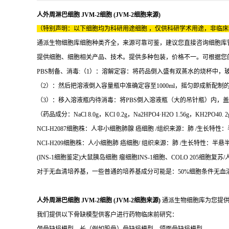
人外周淋巴细胞 JVM-2细胞 (JVM-2细胞来源)
（特别声明：以下细胞均为科研用途细胞 ，仅供科研学术用途，非临
通派生物细胞库细胞种类齐全，来源可靠可鉴，建议您直接咨询细胞库
提供细胞、细胞相关产品、技术。提供多种包装，价格不一。可根据您
PBS制备、消毒:（1）：溶解定容：将药品倒入盛有双蒸水的烧杯中，
（2）：然后把溶液倒入容量瓶中准确定容至1000ml，摇匀即成新配制的
（3）：移入溶液瓶内待消毒：将PBS倒入溶液瓶（大的吊针瓶）内，盖
（药品成分：NaCl 8.0g，KCl 0.2g，Na2HPO4·H2O 1.56g，
NCI-H2087细胞株：人非小细胞肺腺 癌细胞 /组织来源：肺 /生长特性：半悬半
NCI-H209细胞株：人小细胞肺 癌细胞/ 组织来源：肺 /生长特性：半悬半贴/ 
(INS-1细胞鉴定)大鼠胰岛细胞 瘤细胞INS-1细胞、COLO 205细胞复苏/人
对于无血清培养基，一些普通的培养基成分可能是：50%细胞条件无血清培
人外周淋巴细胞 JVM-2细胞 (JVM-2细胞来源)
通派生物细胞库为您提
我们提供以下骨缺模型供客户进行药物临床前研究：