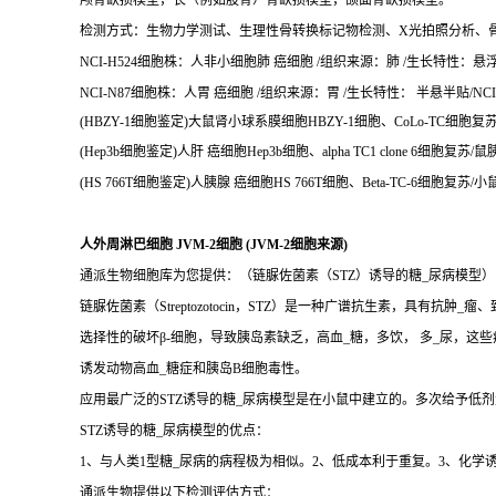
颅骨缺损模型，长（例如股骨）骨缺损模型，颌面骨缺损模型。
检测方式：生物力学测试、生理性骨转换标记物检测、X光拍照分析、
NCI-H524细胞株：人非小细胞肺 癌细胞 /组织来源：肺 /生长特性：悬浮/N
NCI-N87细胞株：人胃 癌细胞 /组织来源：胃 /生长特性： 半悬半贴/NCI-
(HBZY-1细胞鉴定)大鼠肾小球系膜细胞HBZY-1细胞、CoLo-TC细胞复苏/
(Hep3b细胞鉴定)人肝 癌细胞Hep3b细胞、alpha TC1 clone 6细胞复苏/鼠胰
(HS 766T细胞鉴定)人胰腺 癌细胞HS 766T细胞、Beta-TC-6细胞复苏/小
人外周淋巴细胞 JVM-2细胞 (JVM-2细胞来源)
通派生物细胞库为您提供：（链脲佐菌素（STZ）诱导的糖_尿病模型）
链脲佐菌素（Streptozotocin，STZ）是一种广谱抗生素，具有抗肿_瘤
选择性的破坏β-细胞，导致胰岛素缺乏，高血_糖，多饮， 多_尿，这
诱发动物高血_糖症和胰岛B细胞毒性。
应用最广泛的STZ诱导的糖_尿病模型是在小鼠中建立的。多次给予低剂量
STZ诱导的糖_尿病模型的优点：
1、与人类1型糖_尿病的病程极为相似。2、低成本利于重复。3、化学
通派生物提供以下检测评估方式：