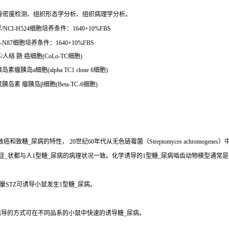
骨密度检测、组织形态学分析、组织病理学分析。
CI-H524细胞培养条件：1640+10%FBS
N87细胞培养条件：1640+10%FBS
人结 肠 癌细胞(CoLo-TC细胞)
岛素瘤胰岛a细胞(alpha TC1 clone 6细胞)
鼠胰岛素 瘤胰岛β细胞(Beta-TC-6细胞)
、致癌和致糖_尿病的特性， 20世纪60年代从无色链霉菌（Streptomyces achro
些症_状都与人1型糖_尿病的病理状况一致。化学诱导的1型糖_尿病啮齿动物模型通常
STZ可诱导小鼠发生1型糖_尿病。
诱导的方式可在不同品系的小鼠中快速的诱导糖_尿病。