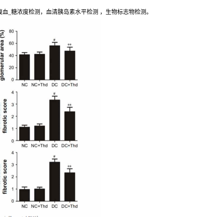
腹血_糖浓度检测，血清胰岛素水平检测 ，生物标志物检测。