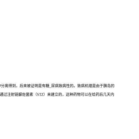
mogenes）中分离得到，后来被证明是有糖_尿病致病性的。致病机理是由于胰岛的
是通过注射链脲佐菌素（STZ）来建立的，这种药物可以在给药后几天内