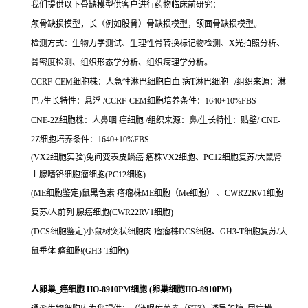
我们提供以下骨缺模型供客户进行药物临床前研究：
颅骨缺损模型，长（例如股骨）骨缺损模型，颌面骨缺损模型。
检测方式：生物力学测试、生理性骨转换标记物检测、X光拍照分析、
骨密度检测、组织形态学分析、组织病理学分析。
CCRF-CEM细胞株：人急性淋巴细胞白血 病T淋巴细胞 /组织来源：淋
巴 /生长特性：悬浮 /CCRF-CEM细胞培养条件：1640+10%FBS
CNE-2Z细胞株：人鼻咽 癌细胞 /组织来源：鼻/生长特性：贴壁/ CNE-
2Z细胞培养条件：1640+10%FBS
(VX2细胞实验)兔间变表皮鳞癌 瘤株VX2细胞、PC12细胞复苏/大鼠肾
上腺嗜铬细胞瘤细胞(PC12细胞)
(ME细胞鉴定)鼠黑色素 瘤瘤株ME细胞（Me细胞） 、CWR22RV1细胞
复苏/人前列 腺癌细胞(CWR22RV1细胞)
(DCS细胞鉴定)小鼠树突状细胞肉 瘤瘤株DCS细胞、GH3-T细胞复苏/大
鼠垂体 瘤细胞(GH3-T细胞)
人卵巢_癌细胞 HO-8910PM细胞 (卵巢细胞HO-8910PM)