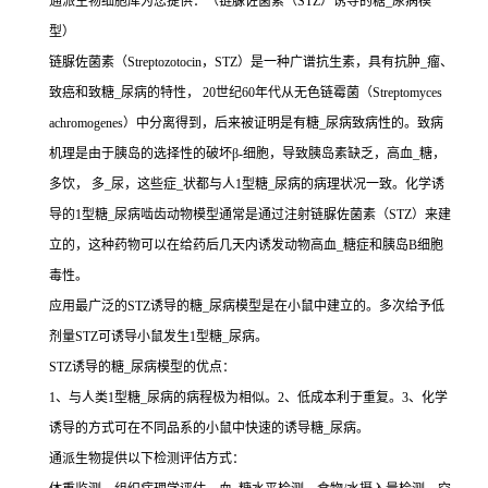
通派生物细胞库为您提供：（链脲佐菌素（STZ）诱导的糖_尿病模
型）
链脲佐菌素（Streptozotocin，STZ）是一种广谱抗生素，具有抗肿_瘤、
致癌和致糖_尿病的特性， 20世纪60年代从无色链霉菌（Streptomyces
achromogenes）中分离得到，后来被证明是有糖_尿病致病性的。致病
机理是由于胰岛的选择性的破坏β-细胞，导致胰岛素缺乏，高血_糖，
多饮， 多_尿，这些症_状都与人1型糖_尿病的病理状况一致。化学诱
导的1型糖_尿病啮齿动物模型通常是通过注射链脲佐菌素（STZ）来建
立的，这种药物可以在给药后几天内诱发动物高血_糖症和胰岛B细胞
毒性。
应用最广泛的STZ诱导的糖_尿病模型是在小鼠中建立的。多次给予低
剂量STZ可诱导小鼠发生1型糖_尿病。
STZ诱导的糖_尿病模型的优点：
1、与人类1型糖_尿病的病程极为相似。2、低成本利于重复。3、化学
诱导的方式可在不同品系的小鼠中快速的诱导糖_尿病。
通派生物提供以下检测评估方式：