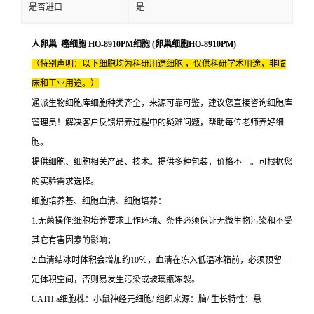
是否进口
是
人卵巢_癌细胞 HO-8910PM细胞 (卵巢细胞HO-8910PM)
（特别声明：以下细胞均为科研用途细胞 ，仅供科研学术用途，非临
床和工业用途。）
通派生物细胞库细胞种类齐全，来源可靠可鉴，建议您直接咨询细胞库
管理员！解决客户反馈培养过程中的疑难问题，帮助每位老师养好细
胞。
提供细胞、细胞相关产品、技术。提供多种包装，价格不一。可根据您
的实验需求选择。
细胞培养基、细胞血清、细胞培养：
1.无菌操作:细胞培养要求工作环境、条件必须保证无微生物污染和不受
其它有害因素的影响；
2.血清结冰时体积会增加约10％，血清在冻入低温冰箱前，必须预留一
定体积空间，否则易发生污染或玻璃瓶冻裂。
CATH.a细胞株：小鼠神经元细胞/ 组织来源：脑/ 生长特性：悬