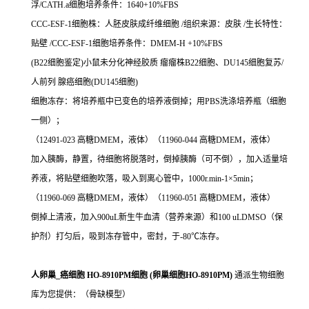
浮/CATH.a细胞培养条件：1640+10%FBS
CCC-ESF-1细胞株：人胚皮肤成纤维细胞 /组织来源：皮肤 /生长特性：
贴壁 /CCC-ESF-1细胞培养条件：DMEM-H +10%FBS
(B22细胞鉴定)小鼠未分化神经胶质 瘤瘤株B22细胞、DU145细胞复苏/
人前列 腺癌细胞(DU145细胞)
细胞冻存：将培养瓶中已变色的培养液倒掉；用PBS洗涤培养瓶（细胞
一侧）；
（12491-023 高糖DMEM，液体）（11960-044 高糖DMEM，液体）
加入胰酶，静置，待细胞将脱落时，倒掉胰酶（可不倒），加入适量培
养液，将贴壁细胞吹落，吸入到离心管中，1000r.min-1×5min；
（11960-069 高糖DMEM，液体）（11960-051 高糖DMEM，液体）
倒掉上清液，加入900uL新生牛血清（营养来源）和100 uLDMSO（保
护剂）打匀后，吸到冻存管中，密封，于-80℃冻存。
人卵巢_癌细胞 HO-8910PM细胞 (卵巢细胞HO-8910PM)
通派生物细胞
库为您提供：（骨缺模型）