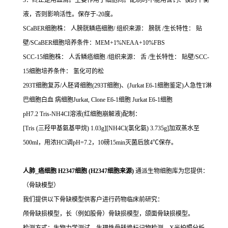
3：终止是用血清。主要作用于细胞间。配制时不能用含钙、镁的平衡
液，否则影响活性。保存于-20度。
SCaBER细胞株： 人膀胱鳞癌细胞/ 组织来源： 膀胱 /生长特性： 贴
壁/SCaBER细胞培养条件：MEM+1%NEAA+10%FBS
SCC-15细胞株： 人舌鳞癌细胞 /组织来源： 舌 /生长特性： 贴壁/SCC-
15细胞培养条件： 氢化可的松
293T细胞复苏/人胚肾细胞(293T细胞)、(Jurkat E6-1细胞鉴定)人急性T淋
巴细胞白血 病细胞Jurkat, Clone E6-1细胞 Jurkat E6-1细胞
pH7.2 Tris-NH4CI溶液(红细胞崩解液)配制：
[Tris (三羟甲基氨基甲烷) 1.03g][NH4Cl(氯化氨) 3.735g]加双蒸水至
500ml，用浓HCl调pH=7.2，10磅15min灭菌后放4℃保存。
人肺_癌细胞 H2347细胞 (H2347细胞来源)
通派生物细胞库为您提供：
（骨缺模型）
我们提供以下骨缺模型供客户进行药物临床前研究：
颅骨缺损模型，长（例如股骨）骨缺损模型，颌面骨缺损模型。