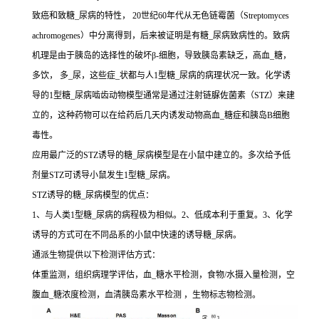
致癌和致糖_尿病的特性， 20世纪60年代从无色链霉菌（Streptomyces
achromogenes）中分离得到，后来被证明是有糖_尿病致病性的。致病
机理是由于胰岛的选择性的破坏β-细胞，导致胰岛素缺乏，高血_糖，
多饮， 多_尿，这些症_状都与人1型糖_尿病的病理状况一致。化学诱
导的1型糖_尿病啮齿动物模型通常是通过注射链脲佐菌素（STZ）来建
立的，这种药物可以在给药后几天内诱发动物高血_糖症和胰岛B细胞
毒性。
应用最广泛的STZ诱导的糖_尿病模型是在小鼠中建立的。多次给予低
剂量STZ可诱导小鼠发生1型糖_尿病。
STZ诱导的糖_尿病模型的优点：
1、与人类1型糖_尿病的病程极为相似。2、低成本利于重复。3、化学
诱导的方式可在不同品系的小鼠中快速的诱导糖_尿病。
通派生物提供以下检测评估方式：
体重监测，组织病理学评估，血_糖水平检测，食物/水摄入量检测，空
腹血_糖浓度检测，血清胰岛素水平检测 ，生物标志物检测。