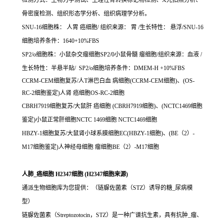
检测方式：生物力学测试、生理性骨转换标记物检测、X光拍照分析、
骨密度检测、组织形态学分析、组织病理学分析。
SNU-16细胞株： 人胃 癌细胞/ 组织来源： 胃 /生长特性： 悬浮/SNU-16
细胞培养条件：1640+10%FBS
SP2/o细胞株：小鼠杂交瘤细胞SP2/0小鼠骨髓 瘤细胞/组织来源：血液 /
生长特性：半悬半贴/ SP2/o细胞培养条件：DMEM-H +10%FBS
CCRM-CEM细胞复苏/人T淋巴白血 病细胞(CCRM-CEM细胞)、(OS-
RC-2细胞鉴定)人肾 癌细胞OS-RC-2细胞
CBRH7919细胞复苏/大鼠肝 癌细胞 (CBRH7919细胞)、(NCTC1469细胞
鉴定)小鼠正常肝细胞NCTC 1469细胞 NCTC1469细胞
HBZY-1细胞复苏/大鼠肾小球系膜细胞EC(HBZY-1细胞)、(BE（2）-
M17细胞鉴定)人神经母细胞 瘤细胞BE（2）-M17细胞
人肺_癌细胞 H2347细胞 (H2347细胞来源)
通派生物细胞库为您提供：（链脲佐菌素（STZ）诱导的糖_尿病模
型）
链脲佐菌素（Streptozotocin，STZ）是一种广谱抗生素，具有抗肿_瘤、