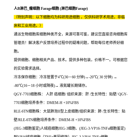
人B淋巴_瘤细胞 Farage细胞 (淋巴细胞Farage)
（特别声明：以下细胞均为科研用途细胞 ，仅供科研学术用途，非临
床和工业用途。）
通派生物细胞库细胞种类齐全，来源可靠可鉴，建议您直接咨询细胞库
管理员！解决客户反馈培养过程中的疑难问题，帮助每位老师养好细
胞。
提供细胞、细胞相关产品、技术。提供多种包装，价格不一。可根据您
的实验需求选择。
冷冻保存细胞：冷冻管置于4℃(30－60 分钟)→-20℃( 30 分钟) →
-80℃(16－18 小时或隔夜)→ 液氮罐长期储存。
QGY-7703细胞株： 人肝 癌细胞/ 组织来源：肝 /生长特性：贴壁/ QGY-
7703细胞培养条件：DMEM-H +10%FBS
RLE-6TN细胞株：大鼠肺泡II型上皮细胞/组织来源：肺 /生长特性：贴
壁/RLE-6TN细胞培养条件：DMEM-H +10%FBS
(JEG-3细胞鉴定)人绒癌细胞JEG-3细胞、(JEG-3-VP16-TNFa细胞鉴定)