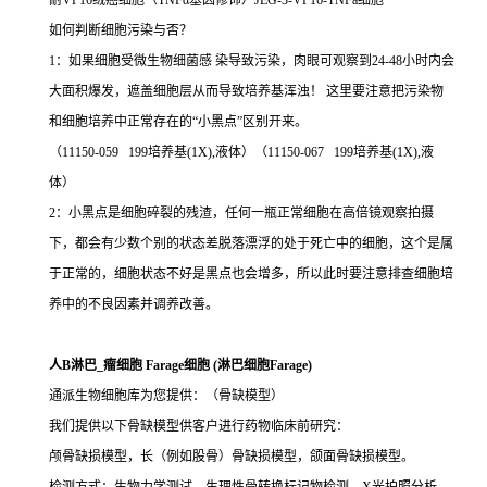
耐VP16绒癌细胞（TNFα基因修饰）JEG-3-VP16-TNFa细胞
如何判断细胞污染与否？
1：如果细胞受微生物细菌感 染导致污染，肉眼可观察到24-48小时内会
大面积爆发，遮盖细胞层从而导致培养基浑浊！ 这里要注意把污染物
和细胞培养中正常存在的“小黑点”区别开来。
（11150-059 199培养基(1X),液体）（11150-067 199培养基(1X),液
体）
2：小黑点是细胞碎裂的残渣，任何一瓶正常细胞在高倍镜观察拍摄
下，都会有少数个别的状态差脱落漂浮的处于死亡中的细胞，这个是属
于正常的，细胞状态不好是黑点也会增多，所以此时要注意排查细胞培
养中的不良因素并调养改善。
人B淋巴_瘤细胞 Farage细胞 (淋巴细胞Farage)
通派生物细胞库为您提供：（骨缺模型）
我们提供以下骨缺模型供客户进行药物临床前研究：
颅骨缺损模型，长（例如股骨）骨缺损模型，颌面骨缺损模型。