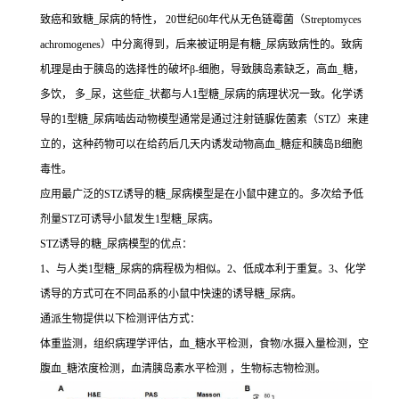
致癌和致糖_尿病的特性， 20世纪60年代从无色链霉菌（Streptomyces
achromogenes）中分离得到，后来被证明是有糖_尿病致病性的。致病
机理是由于胰岛的选择性的破坏β-细胞，导致胰岛素缺乏，高血_糖，
多饮， 多_尿，这些症_状都与人1型糖_尿病的病理状况一致。化学诱
导的1型糖_尿病啮齿动物模型通常是通过注射链脲佐菌素（STZ）来建
立的，这种药物可以在给药后几天内诱发动物高血_糖症和胰岛B细胞
毒性。
应用最广泛的STZ诱导的糖_尿病模型是在小鼠中建立的。多次给予低
剂量STZ可诱导小鼠发生1型糖_尿病。
STZ诱导的糖_尿病模型的优点：
1、与人类1型糖_尿病的病程极为相似。2、低成本利于重复。3、化学
诱导的方式可在不同品系的小鼠中快速的诱导糖_尿病。
通派生物提供以下检测评估方式：
体重监测，组织病理学评估，血_糖水平检测，食物/水摄入量检测，空
腹血_糖浓度检测，血清胰岛素水平检测 ，生物标志物检测。