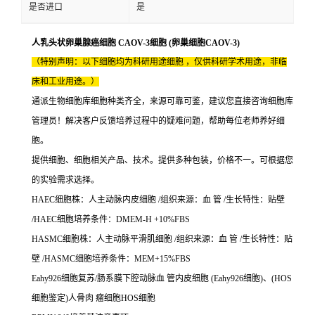
是否进口
是
人乳头状卵巢腺癌细胞 CAOV-3细胞 (卵巢细胞CAOV-3)
（特别声明：以下细胞均为科研用途细胞 ，仅供科研学术用途，非临
床和工业用途。）
通派生物细胞库细胞种类齐全，来源可靠可鉴，建议您直接咨询细胞库
管理员！解决客户反馈培养过程中的疑难问题，帮助每位老师养好细
胞。
提供细胞、细胞相关产品、技术。提供多种包装，价格不一。可根据您
的实验需求选择。
HAEC细胞株：人主动脉内皮细胞 /组织来源：血 管 /生长特性：贴壁
/HAEC细胞培养条件：DMEM-H +10%FBS
HASMC细胞株：人主动脉平滑肌细胞 /组织来源：血 管 /生长特性：贴
壁 /HASMC细胞培养条件：MEM+15%FBS
Eahy926细胞复苏/肠系膜下腔动脉血 管内皮细胞 (Eahy926细胞)、(HOS
细胞鉴定)人骨肉 瘤细胞HOS细胞