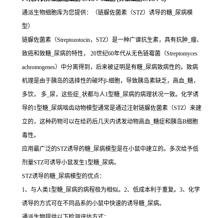
通派生物细胞库为您提供：（链脲佐菌素（STZ）诱导的糖_尿病模
型）
链脲佐菌素（Streptozotocin，STZ）是一种广谱抗生素，具有抗肿_瘤、
致癌和致糖_尿病的特性， 20世纪60年代从无色链霉菌（Streptomyces
achromogenes）中分离得到，后来被证明是有糖_尿病致病性的。致病
机理是由于胰岛的选择性的破坏β-细胞，导致胰岛素缺乏，高血_糖，
多饮， 多_尿，这些症_状都与人1型糖_尿病的病理状况一致。化学诱
导的1型糖_尿病啮齿动物模型通常是通过注射链脲佐菌素（STZ）来建
立的，这种药物可以在给药后几天内诱发动物高血_糖症和胰岛B细胞
毒性。
应用最广泛的STZ诱导的糖_尿病模型是在小鼠中建立的。多次给予低
剂量STZ可诱导小鼠发生1型糖_尿病。
STZ诱导的糖_尿病模型的优点：
1、与人类1型糖_尿病的病程极为相似。2、低成本利于重复。3、化学
诱导的方式可在不同品系的小鼠中快速的诱导糖_尿病。
通派生物提供以下检测评估方式：