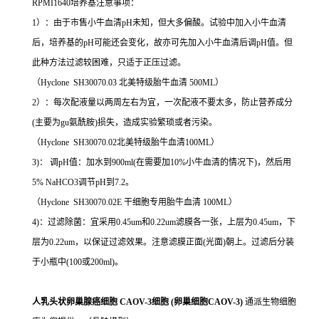
RPMI1640培养基注意事项：
1）：由于市售小牛血清pH未知，但大多偏酸。试验中加入小牛血清
后，培养基的pH可能还会变化，故亦可先加入小牛血清后调pH值。但
此种方法过滤较困难，只适于正压过滤。
（Hyclone SH30070.03 北美特级胎牛血清 500ML）
2）：每次配液量以两周左右为宜，一次配液不要太多，防止营养成分
(主要为gu氨酰胺)损失，造成实验繁琐或者污染。
（Hyclone SH30070.02北美特级胎牛血清100ML）
3)： 调pH值：加水到900ml(在需要加10%小牛血清的情况下)，然后用
5% NaHCO3调节pH到7.2。
（Hyclone SH30070.02E 干细胞专用胎牛血清 100ML）
4)：过滤除菌：宜采用0.45um和0.22um滤膜各一张，上层为0.45um，下
层为0.22um，以保证过滤效果。注意滤膜正面(光面)朝上。过滤后分装
于小瓶中(100或200ml)。
人乳头状卵巢腺癌细胞 CAOV-3细胞 (卵巢细胞CAOV-3)
通派生物细胞