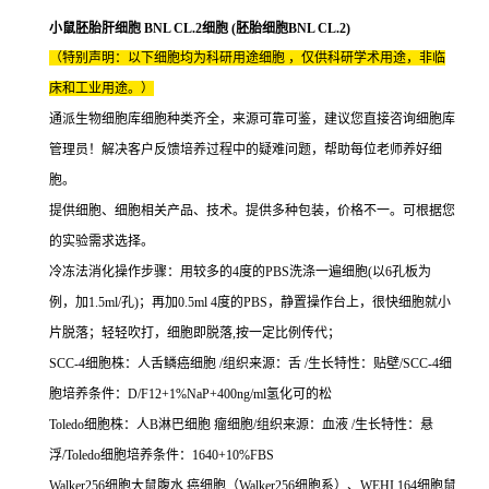
小鼠胚胎肝细胞 BNL CL.2细胞 (胚胎细胞BNL CL.2)
（特别声明：以下细胞均为科研用途细胞 ，仅供科研学术用途，非临
床和工业用途。）
通派生物细胞库细胞种类齐全，来源可靠可鉴，建议您直接咨询细胞库
管理员！解决客户反馈培养过程中的疑难问题，帮助每位老师养好细
胞。
提供细胞、细胞相关产品、技术。提供多种包装，价格不一。可根据您
的实验需求选择。
冷冻法消化操作步骤：用较多的4度的PBS洗涤一遍细胞(以6孔板为
例，加1.5ml/孔)；再加0.5ml 4度的PBS，静置操作台上，很快细胞就小
片脱落；轻轻吹打，细胞即脱落,按一定比例传代；
SCC-4细胞株：人舌鳞癌细胞 /组织来源：舌 /生长特性：贴壁/SCC-4细
胞培养条件：D/F12+1%NaP+400ng/ml氢化可的松
Toledo细胞株：人B淋巴细胞 瘤细胞/组织来源：血液 /生长特性：悬
浮/Toledo细胞培养条件：1640+10%FBS
Walker256细胞大鼠腹水 癌细胞（Walker256细胞系）、WEHI 164细胞鼠