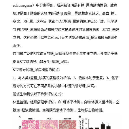
achromogenes）中分离得到，后来被证明是有糖_尿病致病性的。致病
机理是由于胰岛的选择性的破坏β-细胞，导致胰岛素缺乏，高血_糖，
多饮， 多_尿，这些症_状都与人1型糖_尿病的病理状况一致。化学诱
导的1型糖_尿病啮齿动物模型通常是通过注射链脲佐菌素（STZ）来建
立的，这种药物可以在给药后几天内诱发动物高血_糖症和胰岛B细胞
毒性。
应用最广泛的STZ诱导的糖_尿病模型是在小鼠中建立的。多次给予低
剂量STZ可诱导小鼠发生1型糖_尿病。
STZ诱导的糖_尿病模型的优点：
1、与人类1型糖_尿病的病程极为相似。2、低成本利于重复。3、化学
诱导的方式可在不同品系的小鼠中快速的诱导糖_尿病。
通派生物提供以下检测评估方式：
体重监测，组织病理学评估，血_糖水平检测，食物/水摄入量检测，空
腹血_糖浓度检测，血清胰岛素水平检测 ，生物标志物检测。