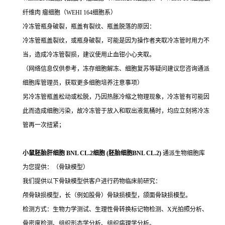
纤维肉 瘤细胞（WEHI 164细胞系）
冷冻管瓶身破裂，瓶盖有裂纹、瓶盖脱落的原因：
冷冻管瓶盖裂纹，或瓶身破裂，可能是因为操作者夹取冷冻管时用力不
当，造成冷冻管裂损，建议使用止血钳小心夹取。
（网络信息仅供参考，冻存细胞解冻、细胞复苏等疑问建议您咨询通派
细胞库管理员，获取更多细胞培养注意事项）
另冷冻管瓶盖松动或松脱，乃因热胀冷缩之物理现象，冷冻管有可能因
此而造成细胞污染，故冷冻管于放入和取出液氮桶时，均应立刻将冷冻
管再一次扭紧；
小鼠胚胎肝细胞 BNL CL.2细胞 (胚胎细胞BNL CL.2)
通派生物细胞库
为您提供：（骨缺模型）
我们提供以下骨缺模型供客户进行药物临床前研究：
颅骨缺损模型，长（例如股骨）骨缺损模型，颌面骨缺损模型。
检测方式：生物力学测试、生理性骨转换标记物检测、X光拍照分析、
骨密度检测、组织形态学分析、组织病理学分析。