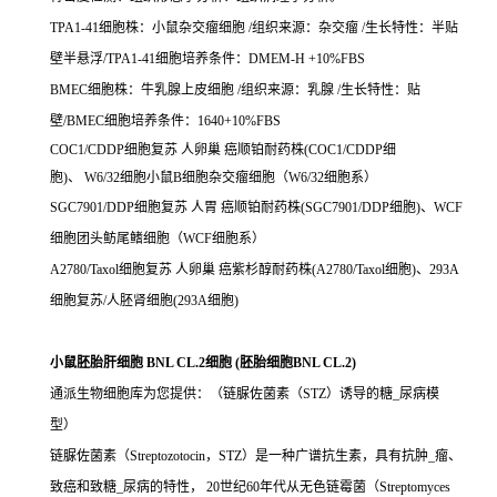
TPA1-41细胞株：小鼠杂交瘤细胞 /组织来源：杂交瘤 /生长特性：半贴
壁半悬浮/TPA1-41细胞培养条件：DMEM-H +10%FBS
BMEC细胞株：牛乳腺上皮细胞 /组织来源：乳腺 /生长特性：贴
壁/BMEC细胞培养条件：1640+10%FBS
COC1/CDDP细胞复苏 人卵巢 癌顺铂耐药株(COC1/CDDP细
胞)、 W6/32细胞小鼠B细胞杂交瘤细胞（W6/32细胞系）
SGC7901/DDP细胞复苏 人胃 癌顺铂耐药株(SGC7901/DDP细胞)、WCF
细胞团头鲂尾鳍细胞（WCF细胞系）
A2780/Taxol细胞复苏 人卵巢 癌紫杉醇耐药株(A2780/Taxol细胞)、293A
细胞复苏/人胚肾细胞(293A细胞)
小鼠胚胎肝细胞 BNL CL.2细胞 (胚胎细胞BNL CL.2)
通派生物细胞库为您提供：（链脲佐菌素（STZ）诱导的糖_尿病模
型）
链脲佐菌素（Streptozotocin，STZ）是一种广谱抗生素，具有抗肿_瘤、
致癌和致糖_尿病的特性， 20世纪60年代从无色链霉菌（Streptomyces