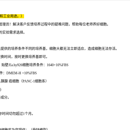
床和工业用途。）
管理员！解决客户反馈培养过程中的疑难问题，帮助每位老师养好细胞。
的实验需求选择。
先提供的培养条件不同的培养基，细胞大都无法立即适应，造成细胞无法存活。
更换时间，按时更换培养基即可。
壁/Ea.hy926细胞培养条件：1640+10%FBS
：DMEM-H +10%FBS
人胰腺 癌细胞（PANC-1细胞系）
)
养成分。
保存时间切勿超过1个月。