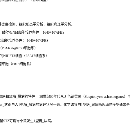
物细胞库为您提供：（骨缺模型）
骨密度检测、组织形态学分析、组织病理学分析。
壁/GNM细胞培养条件：1640+10%FBS
细胞培养条件： 1640+10%FBS
P3X63Ag8.653细胞系）
的NIH3T3细胞（PA317细胞系）
胞瘤细胞（P815细胞系）
、致癌和致糖_尿病的特性， 20世纪60年代从无色链霉菌（Streptomyces achro
些症_状都与人1型糖_尿病的病理状况一致。化学诱导的1型糖_尿病啮齿动物模型通常
STZ可诱导小鼠发生1型糖_尿病。