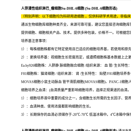
人弥漫性组织淋巴_瘤细胞Su-DHL-6细胞 (Su-DHL-6细胞形态)
（特别声明：以下细胞均为科研用途细胞 ，仅供科研学术用途，非临
通派生物细胞库细胞种类齐全，来源可靠可鉴，建议您直接咨询细胞库
提供细胞、细胞相关产品、技术。提供多种包装，价格不一。可根据您
培养基注意事项：
1）：每株细胞株都有它特定使用且已适应的细胞培养基，若使用和原
2）：更换培养基：视细胞生长密度而定，或遵照细胞株基本数据上之
Ea.hy926细胞株：人脐静 脉细胞融合细胞 /组织来源： 血 管/ 生长特性： 贴
F81细胞株：猫肾细胞 / 组织来源： 肾 /生长特性： 贴壁/F81细胞培养条件
MOVAS细胞小鼠主动脉血 管平滑肌细胞(MOVAS细胞)、PANC-1细胞
细胞培养之血清：(血清质量严重影响细胞培养，选择正规渠道的血清。
1）：细胞培养液中重要的成分之一，含细胞生长所需的生长因子、营
2）：血清种类、使用浓度都影响细胞的生长。
3）：长期保存的血清必须储存于-20℃-70℃ 低温冰箱中。4℃冰箱中