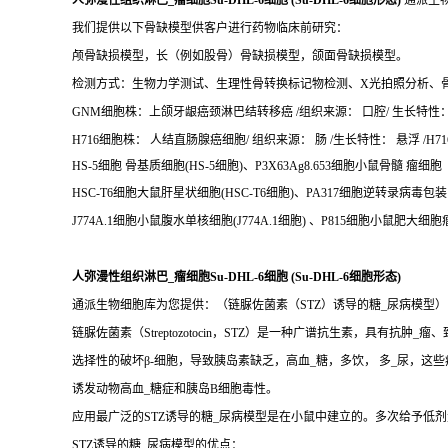
人弥漫性组织淋巴_瘤细胞Su-DHL-6细胞 (Su-DHL-6细胞形态)
通派生
我们提供以下骨缺模型供客户进行药物临床前研究：
颅骨缺损模型，长（例如股骨）骨缺损模型，颌面骨缺损模型。
检测方式：生物力学测试、生理性骨转换标记物检测、X光拍照分析、
GNM细胞株：上颌牙龈癌颈淋巴结转移癌 /组织来源： 口腔/ 生长特性： 贴
H716细胞株： 人结直肠腺癌细胞/ 组织来源： 肠 /生长特性： 悬浮 /H716
HS-5细胞 骨基质细胞(HS-5细胞)、P3X63Ag8.653细胞小鼠骨髓 瘤细胞（
HSC-T6细胞大鼠肝星状细胞(HSC-T6细胞)、PA317细胞逆转录病毒包装
J774A.1细胞小鼠腹水单核细胞(J774A.1细胞) 、P815细胞小鼠肥大细
人弥漫性组织淋巴_瘤细胞Su-DHL-6细胞 (Su-DHL-6细胞形态)
通派生物细胞库为您提供：（链脲佐菌素（STZ）诱导的糖_尿病模型）
链脲佐菌素（Streptozotocin，STZ）是一种广谱抗生素，具有抗肿_瘤
选择性的破坏β-细胞，导致胰岛素缺乏，高血_糖，多饮， 多_尿，这
诱发动物高血_糖症和胰岛B细胞毒性。
应用最广泛的STZ诱导的糖_尿病模型是在小鼠中建立的。多次给予低剂量
STZ诱导的糖_尿病模型的优点：