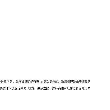
mogenes）中分离得到，后来被证明是有糖_尿病致病性的。致病机理是由于胰岛的
是通过注射链脲佐菌素（STZ）来建立的，这种药物可以在给药后几天内