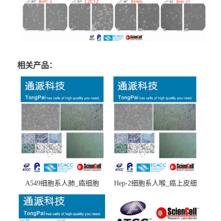
相关产品：
A549细胞系人肺_癌细胞
Hep-2细胞系人喉_癌上皮细
(A549细胞)
胞(Hep-2细胞)