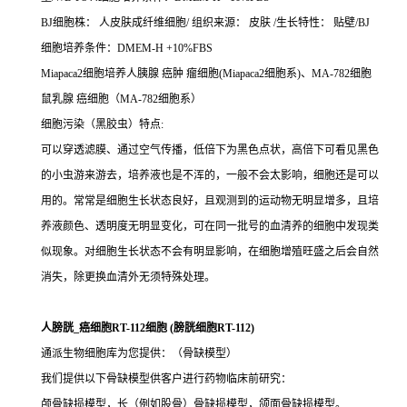
BJ细胞株： 人皮肤成纤维细胞/ 组织来源： 皮肤 /生长特性： 贴壁/BJ
细胞培养条件：DMEM-H +10%FBS
Miapaca2细胞培养人胰腺 癌肿 瘤细胞(Miapaca2细胞系)、MA-782细胞
鼠乳腺 癌细胞（MA-782细胞系）
细胞污染（黑胶虫）特点:
可以穿透滤膜、通过空气传播，低倍下为黑色点状，高倍下可看见黑色
的小虫游来游去，培养液也是不浑的，一般不会太影响，细胞还是可以
用的。常常是细胞生长状态良好，且观测到的运动物无明显增多，且培
养液颜色、透明度无明显变化，可在同一批号的血清养的细胞中发现类
似现象。对细胞生长状态不会有明显影响，在细胞增殖旺盛之后会自然
消失，除更换血清外无须特殊处理。
人膀胱_癌细胞RT-112细胞 (膀胱细胞RT-112)
通派生物细胞库为您提供：（骨缺模型）
我们提供以下骨缺模型供客户进行药物临床前研究：
颅骨缺损模型，长（例如股骨）骨缺损模型，颌面骨缺损模型。