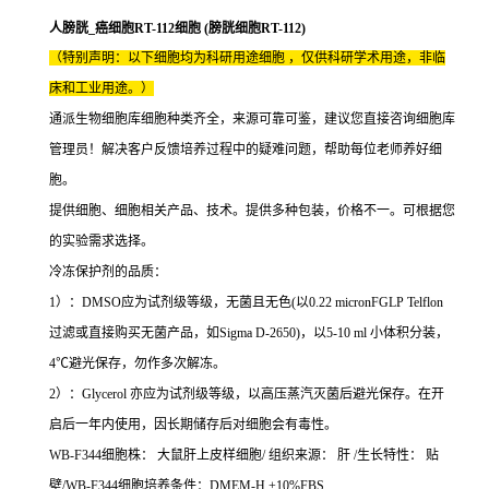
人膀胱_癌细胞RT-112细胞 (膀胱细胞RT-112)
（特别声明：以下细胞均为科研用途细胞 ，仅供科研学术用途，非临
床和工业用途。）
通派生物细胞库细胞种类齐全，来源可靠可鉴，建议您直接咨询细胞库
管理员！解决客户反馈培养过程中的疑难问题，帮助每位老师养好细
胞。
提供细胞、细胞相关产品、技术。提供多种包装，价格不一。可根据您
的实验需求选择。
冷冻保护剂的品质：
1）：DMSO应为试剂级等级，无菌且无色(以0.22 micronFGLP Telflon
过滤或直接购买无菌产品，如Sigma D-2650)，以5-10 ml 小体积分装，
4℃避光保存，勿作多次解冻。
2）：Glycerol 亦应为试剂级等级，以高压蒸汽灭菌后避光保存。在开
启后一年内使用，因长期储存后对细胞会有毒性。
WB-F344细胞株： 大鼠肝上皮样细胞/ 组织来源： 肝 /生长特性： 贴
壁/WB-F344细胞培养条件：DMEM-H +10%FBS