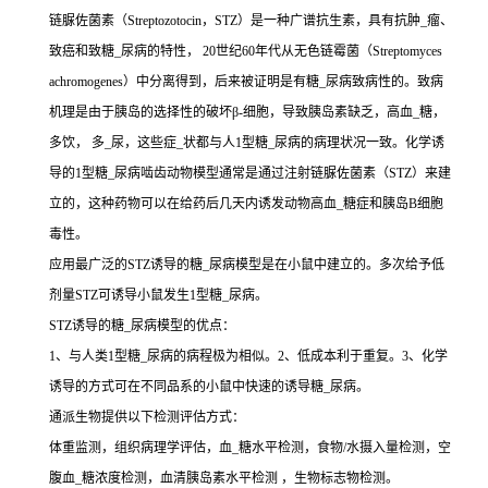
链脲佐菌素（Streptozotocin，STZ）是一种广谱抗生素，具有抗肿_瘤、
致癌和致糖_尿病的特性， 20世纪60年代从无色链霉菌（Streptomyces
achromogenes）中分离得到，后来被证明是有糖_尿病致病性的。致病
机理是由于胰岛的选择性的破坏β-细胞，导致胰岛素缺乏，高血_糖，
多饮， 多_尿，这些症_状都与人1型糖_尿病的病理状况一致。化学诱
导的1型糖_尿病啮齿动物模型通常是通过注射链脲佐菌素（STZ）来建
立的，这种药物可以在给药后几天内诱发动物高血_糖症和胰岛B细胞
毒性。
应用最广泛的STZ诱导的糖_尿病模型是在小鼠中建立的。多次给予低
剂量STZ可诱导小鼠发生1型糖_尿病。
STZ诱导的糖_尿病模型的优点：
1、与人类1型糖_尿病的病程极为相似。2、低成本利于重复。3、化学
诱导的方式可在不同品系的小鼠中快速的诱导糖_尿病。
通派生物提供以下检测评估方式：
体重监测，组织病理学评估，血_糖水平检测，食物/水摄入量检测，空
腹血_糖浓度检测，血清胰岛素水平检测 ，生物标志物检测。