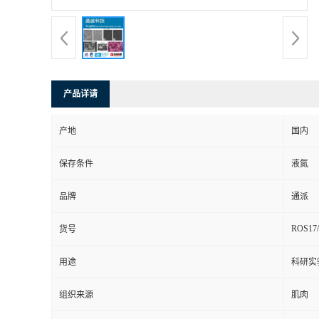
产品详请
产地
国内
保存条件
液氮
品牌
通派
ROS17/
货号
用途
科研实
组织来源
肌肉