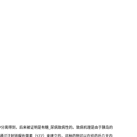
mogenes）中分离得到，后来被证明是有糖_尿病致病性的。致病机理是由于胰岛的
是通过注射链脲佐菌素（STZ）来建立的，这种药物可以在给药后几天内