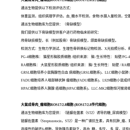
大鼠成骨肉_瘤细胞ROS17/2.8细胞 (ROS17/2.8传代细胞)
通派生物提供以下检测评估方式：
体重监测，组织病理学评估，血_糖水平检测，食物/水摄入量检测，空
通派生物细胞库为您提供：（骨缺模型）
我们提供以下骨缺模型供客户进行药物临床前研究：
颅骨缺损模型，长（例如股骨）骨缺损模型，颌面骨缺损模型。
检测方式：生物力学测试、生理性骨转换标记物检测、X光拍照分析、
PG-4细胞株： 猫星形脑胶质细胞 /组织来源： 脑 /生长特性： 贴壁/PG-4
RA细胞株： 大鼠星形胶质细胞/ 组织来源： 脑/ 生长特性： 贴壁 / RA细
GRSL细胞培养小鼠胸腺性白血 病细胞(GRSL细胞系)、LLC细胞小鼠肺
FADU细胞培养人咽部鳞状肿 瘤细胞(FADU细胞系)、L929细胞小鼠成
HPAC细胞培养人胰腺 癌细胞(HPAC细胞系)、LLC-MK2细胞恒河猴肾
大鼠成骨肉_瘤细胞ROS17/2.8细胞 (ROS17/2.8传代细胞)
通派生物细胞库为您提供：（链脲佐菌素（STZ）诱导的糖_尿病模型）
链脲佐菌素（Streptozotocin，STZ）是一种广谱抗生素，具有抗肿_瘤
选择性的破坏β-细胞，导致胰岛素缺乏，高血_糖，多饮， 多_尿，这