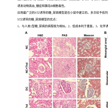
诱发动物高血_糖症和胰岛B细胞毒性。
应用最广泛的STZ诱导的糖_尿病模型是在小鼠中建立的。多次给予低剂量
STZ诱导的糖_尿病模型的优点：
1、与人类1型糖_尿病的病程极为相似。2、低成本利于重复。3、化学