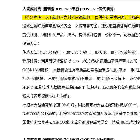
大鼠成骨肉_瘤细胞ROS17/2.8细胞 (ROS17/2.8传代细胞)
（特别声明：以下细胞均为科研用途细胞 ，仅供科研学术用途，非临
通派生物细胞库细胞种类齐全，来源可靠可鉴，建议您直接咨询细胞库
提供细胞、细胞相关产品、技术。提供多种包装，价格不一。可根据您
冷冻方法：
传统方法: 4℃ 10 分钟---> -20℃ 30 分钟---> -80℃ 16 - 18 小时(或隔夜) 
程序降温：利用等速降温机以–1 ～ -3℃/分钟之速度由室温降至–120℃，放在
OCM-1A细胞株： 人低侵袭性脉络膜黑色素素瘤细胞/ 组织来源： 眼 /生长
Pc-3m细胞株： 人前列 腺癌细胞/ 组织来源： 前 列腺/生长特性： 贴壁/Pc
HuP-T4细胞培养人胰腺 癌细胞(HuP-T4细胞系)、Lec1细胞仓鼠卵巢细
粉末培养基配制(以1 升为例)：
细胞培养基通常须添加10%血清，因此粉末培养基之配制体积为900 ml，pH为
NaHCO3为另外添加，若将NaHCO3粉末直接加入液体培养基中会造成
因此粉末培养基及NaHCO3粉末应分别溶解后才混合，然后用CO2气体调