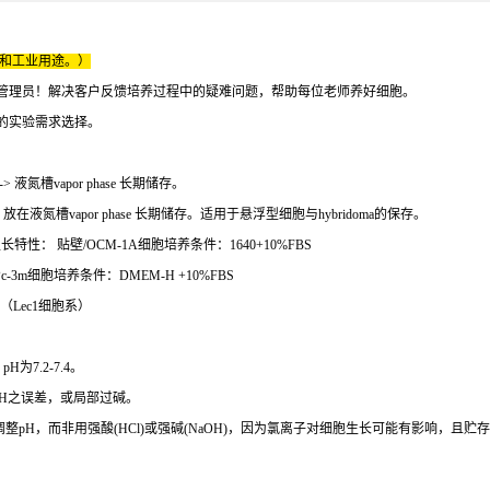
床和工业用途。）
管理员！解决客户反馈培养过程中的疑难问题，帮助每位老师养好细胞。
的实验需求选择。
---> 液氮槽vapor phase 长期储存。
液氮槽vapor phase 长期储存。适用于悬浮型细胞与hybridoma的保存。
特性： 贴壁/OCM-1A细胞培养条件：1640+10%FBS
-3m细胞培养条件：DMEM-H +10%FBS
胞（Lec1细胞系）
7.2-7.4。
pH之误差，或局部过碱。
整pH，而非用强酸(HCl)或强碱(NaOH)，因为氯离子对细胞生长可能有影响，且贮