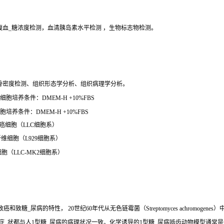
腹血_糖浓度检测，血清胰岛素水平检测 ，生物标志物检测。
骨密度检测、组织形态学分析、组织病理学分析。
细胞培养条件：DMEM-H +10%FBS
胞培养条件：DMEM-H +10%FBS
 癌细胞（LLC细胞系）
纤维细胞（L929细胞系）
细胞（LLC-MK2细胞系）
、致癌和致糖_尿病的特性， 20世纪60年代从无色链霉菌（Streptomyces achro
些症_状都与人1型糖_尿病的病理状况一致。化学诱导的1型糖_尿病啮齿动物模型通常