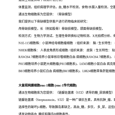
通派生物提供以下检测评估方式：
体重监测，组织病理学评估，血_糖水平检测，食物/水摄入量检测，空
通派生物细胞库为您提供：（骨缺模型）
我们提供以下骨缺模型供客户进行药物临床前研究：
颅骨缺损模型，长（例如股骨）骨缺损模型，颌面骨缺损模型。
检测方式：生物力学测试、生理性骨转换标记物检测、X光拍照分析、
N1E-115细胞株：小鼠神经母细胞瘤细胞 / 组织来源： 脑 / 生长特性： 半悬
NHEK细胞株： 人表皮角质形成细胞 / 组织来源： 皮肤 / 生长特性： 贴壁
RAW264.7细胞培养小鼠单核巨噬细胞白血 病细胞(RAW264.7细胞系)
P815细胞培养小鼠肥大细胞瘤(P815细胞系)、L6565细胞小鼠白血 病克
B8/3细胞培养小鼠红白血 病细胞(B8/3细胞系)、L8824细胞草鱼肝脏细胞
大鼠视网膜细胞rmc-1细胞 (rmc-1传代细胞)
通派生物细胞库为您提供：（链脲佐菌素（STZ）诱导的糖_尿病模型）
链脲佐菌素（Streptozotocin，STZ）是一种广谱抗生素，具有抗肿_瘤
选择性的破坏β-细胞，导致胰岛素缺乏，高血_糖，多饮， 多_尿，这
诱发动物高血_糖症和胰岛B细胞毒性。