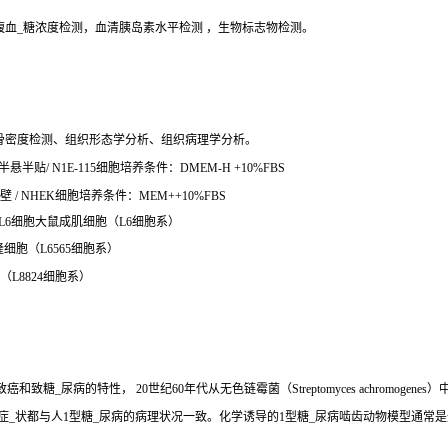
腹血_糖浓度检测，血清胰岛素水平检测 ，生物标志物检测。
骨密度检测、组织形态学分析、组织病理学分析。
半贴/ N1E-115细胞培养条件：DMEM-H +10%FBS
 / NHEK细胞培养条件：MEM++10%FBS
、 L6细胞大鼠成肌细胞（L6细胞系）
隆细胞（L6565细胞系）
（L8824细胞系）
、致癌和致糖_尿病的特性， 20世纪60年代从无色链霉菌（Streptomyces achro
些症_状都与人1型糖_尿病的病理状况一致。化学诱导的1型糖_尿病啮齿动物模型通常