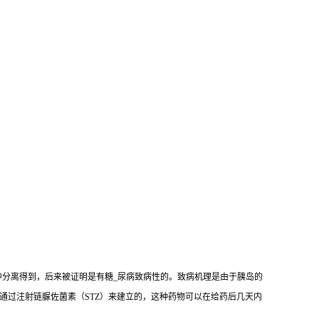
mogenes）中分离得到，后来被证明是有糖_尿病致病性的。致病机理是由于胰岛的
是通过注射链脲佐菌素（STZ）来建立的，这种药物可以在给药后几天内