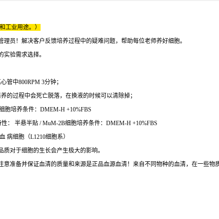
床和工业用途。）
管理员！解决客户反馈培养过程中的疑难问题，帮助每位老师养好细胞。
的实验需求选择。
中800RPM 3分钟；
培养的过程中会死亡脱落，在换液的时候可以清除掉；
胞培养条件：DMEM-H +10%FBS
 半悬半贴 / MuM-2B细胞培养条件：DMEM-H +10%FBS
血 病细胞（L1210细胞系）
品质对于细胞的生长会产生极大的影响。
注意准备并保证血清的质量和来源是正品血源血清！来自不同物种的血清，在一些物