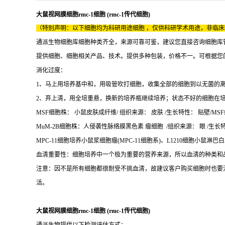
大鼠视网膜细胞rmc-1细胞 (rmc-1传代细胞)
（特别声明：以下细胞均为科研用途细胞 ，仅供科研学术用途，非临
通派生物细胞库细胞种类齐全，来源可靠可鉴，建议您直接咨询细胞库
提供细胞、细胞相关产品、技术。提供多种包装，价格不一。可根据您
消化过度：
1、马上用培养基中和，用吸管吹打细胞，收集全部的细胞到以无菌的离心管
2、弃上清，用全培重悬，换新的培养瓶继续培养；状态不好的细胞在
MSF细胞株： 小鼠皮肤成纤维/ 组织来源： 皮肤 /生长特性： 贴壁/MSF细
MuM-2B细胞株：人侵袭性脉络膜黑色素 瘤细胞 /组织来源： 眼 /生长特性：
MPC-11细胞培养小鼠浆细胞瘤(MPC-11细胞系)、L1210细胞小鼠淋巴白
血清重要性：细胞培养中一个极为重要的营养来源，所以血清的种类和
注意：因不是所有细胞都很耐受不挑血清，故建议客户购买细胞时也要
活。
大鼠视网膜细胞rmc-1细胞 (rmc-1传代细胞)