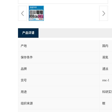
产品详请
产地
国内
保存条件
液氮
品牌
通派
rmc-1
货号
用途
科研实
组织来源
眼