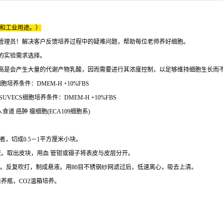
床和工业用途。）
管理员！解决客户反馈培养过程中的疑难问题，帮助每位老师养好细胞。
的实验需求选择。
高是会产生大量的代谢产物乳酸，因而需要进行其浓度控制，以足够维持细胞生长而
胞培养条件：DMEM-H +10%FBS
UVECS细胞培养条件：DMEM-H +10%FBS
食道 癌肿 瘤细胞(ECA109细胞系)
者，切成0.5－1平方厘米小块。
4℃过夜。取出皮块，用血 管钳或镊子将表皮与皮层分开。
0分钟。反复吹打，制成悬液。用80目不锈钢纱网滤过后，低速离心，吸去上清。
培养瓶，CO2温箱培养。