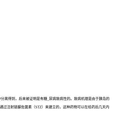
mogenes）中分离得到，后来被证明是有糖_尿病致病性的。致病机理是由于胰岛的
是通过注射链脲佐菌素（STZ）来建立的，这种药物可以在给药后几天内