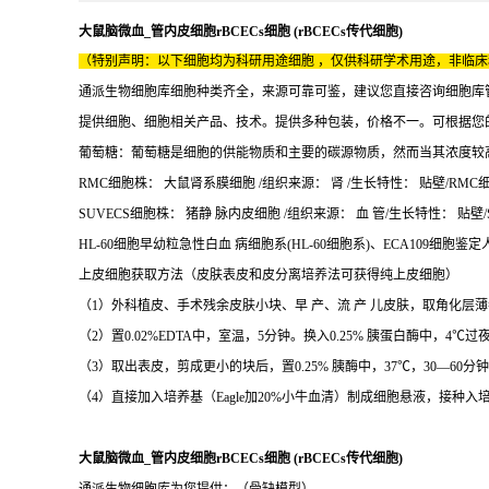
大鼠脑微血_管内皮细胞rBCECs细胞 (rBCECs传代细胞)
（特别声明：以下细胞均为科研用途细胞 ，仅供科研学术用途，非临
通派生物细胞库细胞种类齐全，来源可靠可鉴，建议您直接咨询细胞库
提供细胞、细胞相关产品、技术。提供多种包装，价格不一。可根据您
葡萄糖：葡萄糖是细胞的供能物质和主要的碳源物质，然而当其浓度较
RMC细胞株： 大鼠肾系膜细胞 /组织来源： 肾 /生长特性： 贴壁/RMC细
SUVECS细胞株： 猪静 脉内皮细胞 /组织来源： 血 管/生长特性： 贴壁/S
HL-60细胞早幼粒急性白血 病细胞系(HL-60细胞系)、ECA109细胞鉴定人
上皮细胞获取方法（皮肤表皮和皮分离培养法可获得纯上皮细胞）
（1）外科植皮、手术残余皮肤小块、早 产、流 产 儿皮肤，取角化层薄
（2）置0.02%EDTA中，室温，5分钟。换入0.25% 胰蛋白酶中，
（3）取出表皮，剪成更小的块后，置0.25% 胰酶中，37℃，30—6
（4）直接加入培养基（Eagle加20%小牛血清）制成细胞悬液，接种入
大鼠脑微血_管内皮细胞rBCECs细胞 (rBCECs传代细胞)