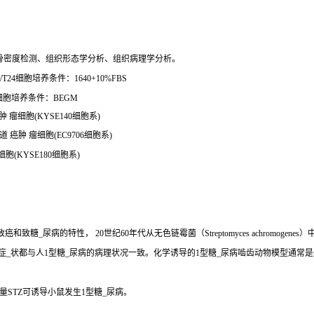
骨密度检测、组织形态学分析、组织病理学分析。
24细胞培养条件：1640+10%FBS
-2细胞培养条件：BEGM
 瘤细胞(KYSE140细胞系)
癌肿 瘤细胞(EC9706细胞系)
胞(KYSE180细胞系)
、致癌和致糖_尿病的特性， 20世纪60年代从无色链霉菌（Streptomyces achro
些症_状都与人1型糖_尿病的病理状况一致。化学诱导的1型糖_尿病啮齿动物模型通常
STZ可诱导小鼠发生1型糖_尿病。