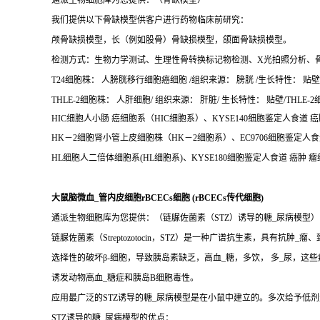
通派生物细胞库为您提供：（骨缺模型）
我们提供以下骨缺模型供客户进行药物临床前研究：
颅骨缺损模型，长（例如股骨）骨缺损模型，颌面骨缺损模型。
检测方式：生物力学测试、生理性骨转换标记物检测、X光拍照分析、
T24细胞株： 人膀胱移行细胞癌细胞 /组织来源： 膀胱 /生长特性： 贴壁/T
THLE-2细胞株： 人肝细胞/ 组织来源： 肝脏/ 生长特性： 贴壁/THLE
HIC细胞人小肠 癌细胞系（HIC细胞系）、KYSE140细胞鉴定人食道 癌肿
HK－2细胞肾小管上皮细胞株（HK－2细胞系）、EC9706细胞鉴定人食道 
HL细胞人二倍体细胞系(HL细胞系)、KYSE180细胞鉴定人食道 癌肿 瘤细
大鼠脑微血_管内皮细胞rBCECs细胞 (rBCECs传代细胞)
通派生物细胞库为您提供：（链脲佐菌素（STZ）诱导的糖_尿病模型）
链脲佐菌素（Streptozotocin，STZ）是一种广谱抗生素，具有抗肿_瘤
选择性的破坏β-细胞，导致胰岛素缺乏，高血_糖，多饮， 多_尿，这
诱发动物高血_糖症和胰岛B细胞毒性。
应用最广泛的STZ诱导的糖_尿病模型是在小鼠中建立的。多次给予低剂量
STZ诱导的糖_尿病模型的优点：