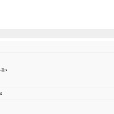
ell/通派
s
验