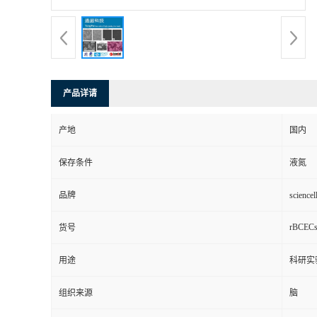
产品详请
产地
国内
保存条件
液氮
品牌
scienc
rBCEC
货号
用途
科研实
组织来源
脑