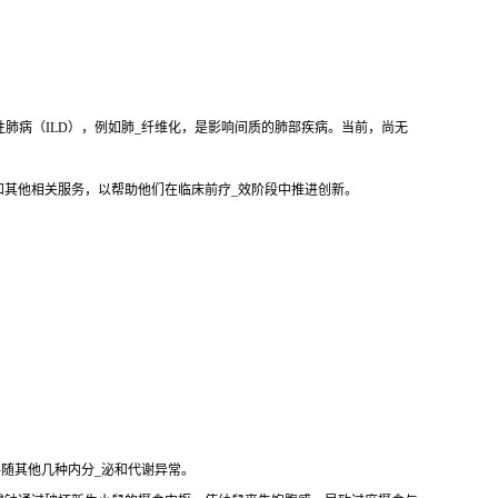
性肺病（ILD），例如肺_纤维化，是影响间质的肺部疾病。当前，尚无
和其他相关服务，以帮助他们在临床前疗_效阶段中推进创新。
伴随其他几种内分_泌和代谢异常。