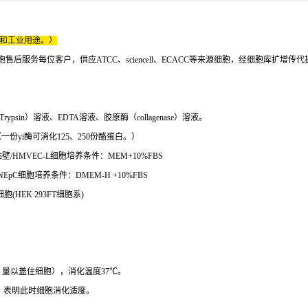
床和工业用途。）
服务每位客户，供应ATCC、sciencell、ECACC等来源细胞，经细胞库扩增传
n）溶液、EDTA溶液、胶原酶（collagenase）溶液。
一份yi酶可消化125、250份酪蛋白。）
壁/HMVEC-L细胞培养条件：MEM+10%FBS
EpC细胞培养条件：DMEM-H +10%FBS
HEK 293FT细胞系)
，量以盖住细胞），消化温度37℃。
，表明此时细胞消化适度。