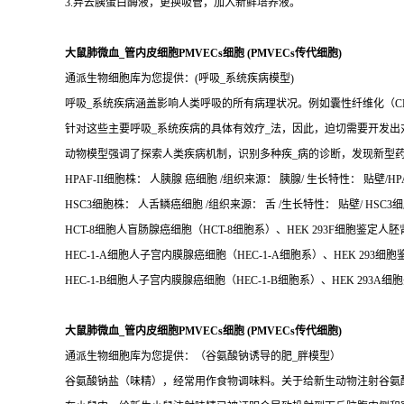
3.弃去胰蛋白酶液，更换吸管，加入新鲜培养液。
大鼠肺微血_管内皮细胞PMVECs细胞 (PMVECs传代细胞)
通派生物细胞库为您提供：(呼吸_系统疾病模型)
呼吸_系统疾病涵盖影响人类呼吸的所有病理状况。例如囊性纤维化（CF
针对这些主要呼吸_系统疾病的具体有效疗_法，因此，迫切需要开发出
动物模型强调了探索人类疾病机制，识别多种疾_病的诊断，发现新型
HPAF-II细胞株： 人胰腺 癌细胞 /组织来源： 胰腺/ 生长特性： 贴壁/HPA
HSC3细胞株： 人舌鳞癌细胞 /组织来源： 舌 /生长特性： 贴壁/ HSC3细
HCT-8细胞人盲肠腺癌细胞（HCT-8细胞系）、HEK 293F细胞鉴定人胚肾细
HEC-1-A细胞人子宫内膜腺癌细胞（HEC-1-A细胞系）、HEK 293细胞
HEC-1-B细胞人子宫内膜腺癌细胞（HEC-1-B细胞系）、HEK 293A细胞
大鼠肺微血_管内皮细胞PMVECs细胞 (PMVECs传代细胞)
通派生物细胞库为您提供：（谷氨酸钠诱导的肥_胖模型）
谷氨酸钠盐（味精），经常用作食物调味料。关于给新生动物注射谷氨酸