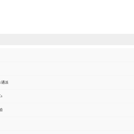
ell/通派
Cs
验