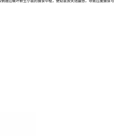
酸钠通过破坏新生小鼠的摄食中枢，使幼鼠丧失饱腹感，导致过度摄食与