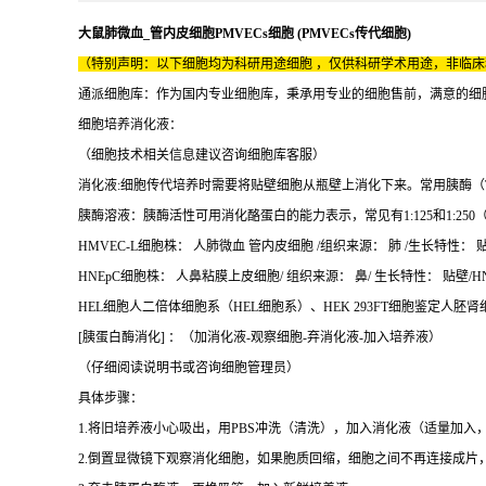
大鼠肺微血_管内皮细胞PMVECs细胞 (PMVECs传代细胞)
（特别声明：以下细胞均为科研用途细胞 ，仅供科研学术用途，非临
通派细胞库：作为国内专业细胞库，秉承用专业的细胞售前，满意的细胞售后
细胞培养消化液：
（细胞技术相关信息建议咨询细胞库客服）
消化液:细胞传代培养时需要将贴壁细胞从瓶壁上消化下来。常用胰酶（Trypsi
胰酶溶液：胰酶活性可用消化酪蛋白的能力表示，常见有1:125和1:250（
HMVEC-L细胞株： 人肺微血 管内皮细胞 /组织来源： 肺 /生长特性： 贴
HNEpC细胞株： 人鼻粘膜上皮细胞/ 组织来源： 鼻/ 生长特性： 贴壁/HN
HEL细胞人二倍体细胞系（HEL细胞系）、HEK 293FT细胞鉴定人胚肾细胞(
[胰蛋白酶消化] ：（加消化液-观察细胞-弃消化液-加入培养液）
（仔细阅读说明书或咨询细胞管理员）
具体步骤：
1.将旧培养液小心吸出，用PBS冲洗（清洗），加入消化液（适量加入
2.倒置显微镜下观察消化细胞，如果胞质回缩，细胞之间不再连接成片