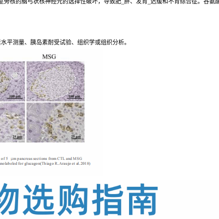
室旁核的脑弓状核神经元的选择性破坏，导致肥_胖、发育_迟缓和不育综合征。谷氨
素水平测量、胰岛素耐受试验、组织学或组织分析。