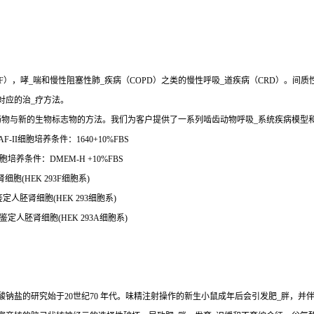
），哮_喘和慢性阻塞性肺_疾病（COPD）之类的慢性呼吸_道疾病（CRD）。间质
对应的治_疗方法。
药物与新的生物标志物的方法。我们为客户提供了一系列啮齿动物呼吸_系统疾病模型
F-II细胞培养条件：1640+10%FBS
胞培养条件：DMEM-H +10%FBS
胞(HEK 293F细胞系)
鉴定人胚肾细胞(HEK 293细胞系)
鉴定人胚肾细胞(HEK 293A细胞系)
钠盐的研究始于20世纪70 年代。味精注射操作的新生小鼠成年后会引发肥_胖，并