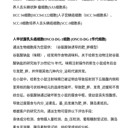
养人舌头鳞状肿 瘤细胞(SAS细胞系)
HCC 94细胞[HCC941122细胞]人子宫鳞癌细胞（HCC 94细胞系）、
SCC-9细胞培养人舌头鳞癌细胞(SCC-9细胞系)
人甲状腺乳头癌细胞ONCO-DG-1细胞 (ONCO-DG-1传代细胞)
通派生物细胞库为您提供：（谷氨酸钠诱导的肥_胖模型）
谷氨酸钠盐（味精），经常用作食物调味料。关于给新生动物注射谷氨
酸钠盐的研究始于20世纪70 年代。味精注射操作的新生小鼠成年后会
引发肥_胖，并伴随其他几种内分_泌和代谢异常。
在小鼠中，给新生小鼠注射味精已被证明会导致投射到下丘脑腹内侧和
室旁核的脑弓状核神经元的选择性破坏，导致肥_胖、发育_迟缓和不育
综合征。谷氨酸钠通过破坏新生小鼠的摄食中枢，使幼鼠丧失饱腹感，
导致过度摄食与内分_泌紊乱，最_后发展为肥_胖、胰岛素抵抗。
根据客户的研究方向，通派生物可提供以下评估手段：
身体成分检测、食物摄入量检测、血_压检测、葡萄糖耐受试验、胰岛
素水平测量、胰岛素耐受试验、组织学或组织分析。