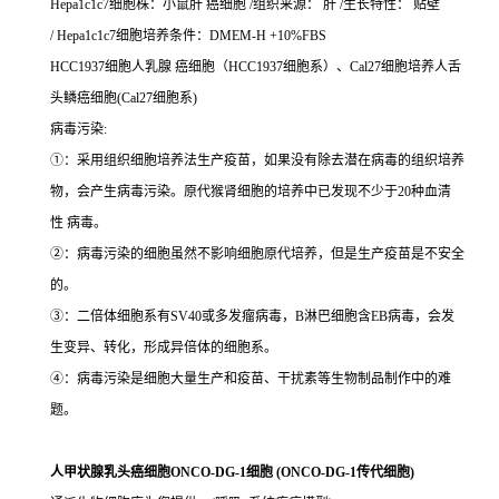
Hepa1c1c7细胞株：小鼠肝 癌细胞 /组织来源： 肝 /生长特性： 贴壁
/ Hepa1c1c7细胞培养条件：DMEM-H +10%FBS
HCC1937细胞人乳腺 癌细胞（HCC1937细胞系）、Cal27细胞培养人舌
头鳞癌细胞(Cal27细胞系)
病毒污染:
①：采用组织细胞培养法生产疫苗，如果没有除去潜在病毒的组织培养
物，会产生病毒污染。原代猴肾细胞的培养中已发现不少于20种血清
性 病毒。
②：病毒污染的细胞虽然不影响细胞原代培养，但是生产疫苗是不安全
的。
③：二倍体细胞系有SV40或多发瘤病毒，B淋巴细胞含EB病毒，会发
生变异、转化，形成异倍体的细胞系。
④：病毒污染是细胞大量生产和疫苗、干扰素等生物制品制作中的难
题。
人甲状腺乳头癌细胞ONCO-DG-1细胞 (ONCO-DG-1传代细胞)