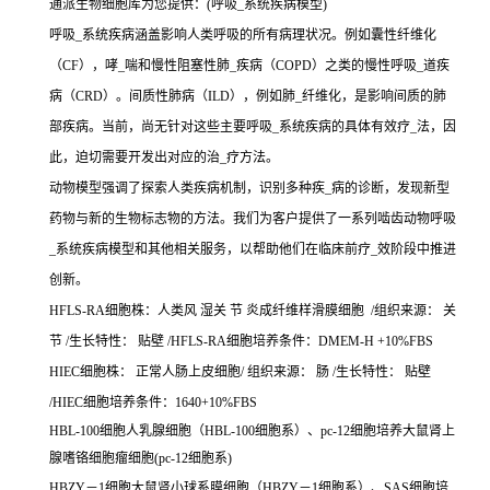
通派生物细胞库为您提供：(呼吸_系统疾病模型)
呼吸_系统疾病涵盖影响人类呼吸的所有病理状况。例如囊性纤维化
（CF），哮_喘和慢性阻塞性肺_疾病（COPD）之类的慢性呼吸_道疾
病（CRD）。间质性肺病（ILD），例如肺_纤维化，是影响间质的肺
部疾病。当前，尚无针对这些主要呼吸_系统疾病的具体有效疗_法，因
此，迫切需要开发出对应的治_疗方法。
动物模型强调了探索人类疾病机制，识别多种疾_病的诊断，发现新型
药物与新的生物标志物的方法。我们为客户提供了一系列啮齿动物呼吸
_系统疾病模型和其他相关服务，以帮助他们在临床前疗_效阶段中推进
创新。
HFLS-RA细胞株：人类风 湿关 节 炎成纤维样滑膜细胞 /组织来源： 关
节 /生长特性： 贴壁 /HFLS-RA细胞培养条件：DMEM-H +10%FBS
HIEC细胞株： 正常人肠上皮细胞/ 组织来源： 肠 /生长特性： 贴壁
/HIEC细胞培养条件：1640+10%FBS
HBL-100细胞人乳腺细胞（HBL-100细胞系）、pc-12细胞培养大鼠肾上
腺嗜铬细胞瘤细胞(pc-12细胞系)
HBZY－1细胞大鼠肾小球系膜细胞（HBZY－1细胞系）、SAS细胞培