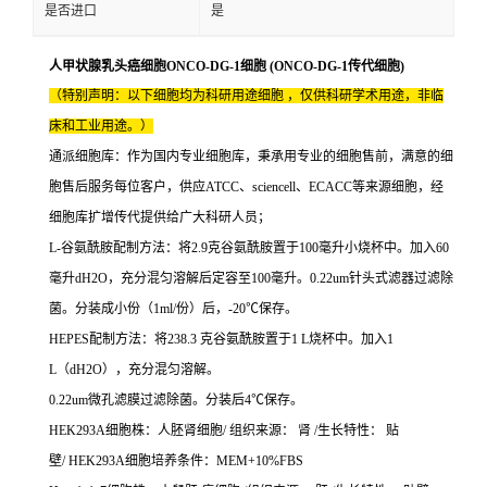
是否进口
是
人甲状腺乳头癌细胞ONCO-DG-1细胞 (ONCO-DG-1传代细胞)
（特别声明：以下细胞均为科研用途细胞 ，仅供科研学术用途，非临
床和工业用途。）
通派细胞库：作为国内专业细胞库，秉承用专业的细胞售前，满意的细
胞售后服务每位客户，供应ATCC、sciencell、ECACC等来源细胞，经
细胞库扩增传代提供给广大科研人员；
L-谷氨酰胺配制方法：将2.9克谷氨酰胺置于100毫升小烧杯中。加入60
毫升dH2O，充分混匀溶解后定容至100毫升。0.22um针头式滤器过滤除
菌。分装成小份（1ml/份）后，-20℃保存。
HEPES配制方法：将238.3 克谷氨酰胺置于1 L烧杯中。加入1
L（dH2O），充分混匀溶解。
0.22um微孔滤膜过滤除菌。分装后4℃保存。
HEK293A细胞株：人胚肾细胞/ 组织来源： 肾 /生长特性： 贴
壁/ HEK293A细胞培养条件：MEM+10%FBS