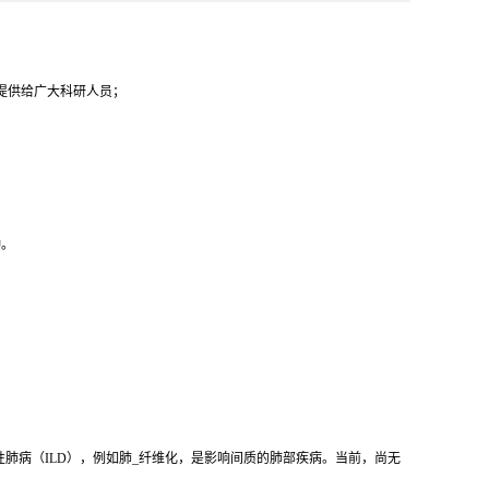
代提供给广大科研人员；
钟。
性肺病（ILD），例如肺_纤维化，是影响间质的肺部疾病。当前，尚无