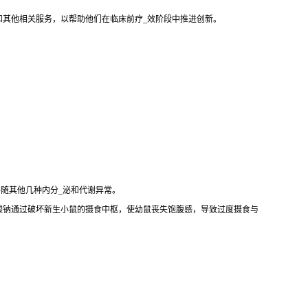
和其他相关服务，以帮助他们在临床前疗_效阶段中推进创新。
伴随其他几种内分_泌和代谢异常。
酸钠通过破坏新生小鼠的摄食中枢，使幼鼠丧失饱腹感，导致过度摄食与