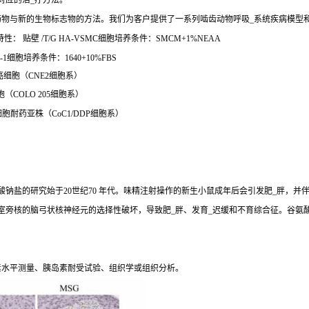
对应的治_疗方法。
药物与新的生物标志物的方法。我们为客户提供了一系列啮齿动物呼吸_系统疾病模型
： 贴壁 /T/G HA-VSMC细胞培养条件：SMCM+1%NEAA
1细胞培养条件：1640+10%FBS
 癌细胞（CNE2细胞系）
胞（COLO 205细胞系）
1细胞耐药亚株（CoC1/DDP细胞系）
钠盐的研究始于20世纪70 年代。味精注射操作的新生小鼠成年后会引发肥_胖，并
室旁核的脑弓状核神经元的选择性破坏，导致肥_胖、发育_迟缓和不育综合征。谷氨
素水平测量、胰岛素耐受试验、组织学或组织分析。