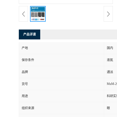
产品详请
产地
国内
保存条件
液氮
品牌
通派
MuM-2
货号
用途
科研实
组织来源
眼