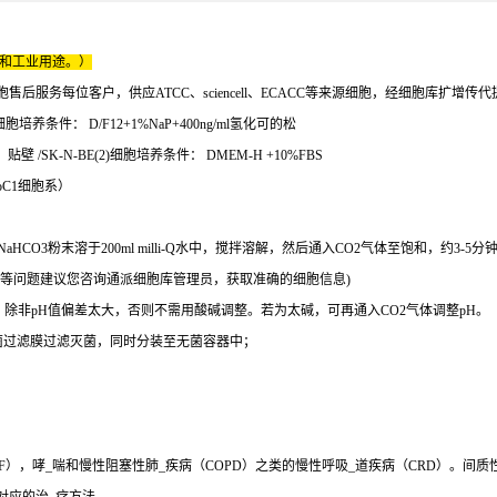
床和工业用途。）
服务每位客户，供应ATCC、sciencell、ECACC等来源细胞，经细胞库扩增传
胞培养条件： D/F12+1%NaP+400ng/ml氢化可的松
壁 /SK-N-BE(2)细胞培养条件： DMEM-H +10%FBS
oC1细胞系）
aHCO3粉末溶于200ml milli-Q水中，搅拌溶解，然后通入CO2气体至饱和，约3-5分
等问题建议您咨询通派细胞库管理员，获取准确的细胞信息)
7.4，除非pH值偏差太大，否则不需用酸碱调整。若为太碱，可再通入CO2气体调整pH。
mm无菌过滤膜过滤灭菌，同时分装至无菌容器中；
），哮_喘和慢性阻塞性肺_疾病（COPD）之类的慢性呼吸_道疾病（CRD）。间质