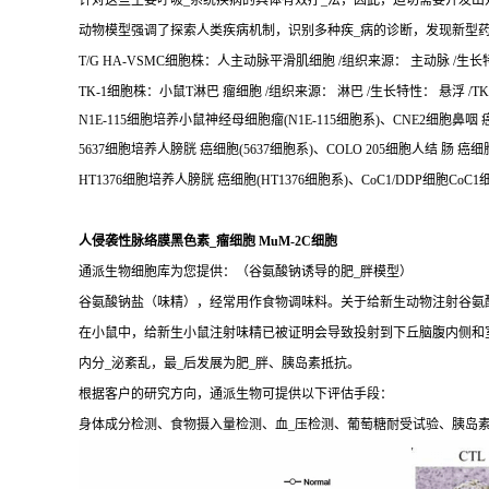
针对这些主要呼吸_系统疾病的具体有效疗_法，因此，迫切需要开发出
动物模型强调了探索人类疾病机制，识别多种疾_病的诊断，发现新型
T/G HA-VSMC细胞株：人主动脉平滑肌细胞 /组织来源： 主动脉 /生长特性
TK-1细胞株：小鼠T淋巴 瘤细胞 /组织来源： 淋巴 /生长特性： 悬浮 /TK-
N1E-115细胞培养小鼠神经母细胞瘤(N1E-115细胞系)、CNE2细胞鼻咽
5637细胞培养人膀胱 癌细胞(5637细胞系)、COLO 205细胞人结 肠 癌细
HT1376细胞培养人膀胱 癌细胞(HT1376细胞系)、CoC1/DDP细胞CoC
人侵袭性脉络膜黑色素_瘤细胞 MuM-2C细胞
通派生物细胞库为您提供：（谷氨酸钠诱导的肥_胖模型）
谷氨酸钠盐（味精），经常用作食物调味料。关于给新生动物注射谷氨酸
在小鼠中，给新生小鼠注射味精已被证明会导致投射到下丘脑腹内侧和
内分_泌紊乱，最_后发展为肥_胖、胰岛素抵抗。
根据客户的研究方向，通派生物可提供以下评估手段：
身体成分检测、食物摄入量检测、血_压检测、葡萄糖耐受试验、胰岛