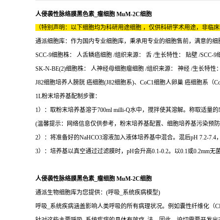
人侵袭性脉络膜黑色素_瘤细胞 MuM-2C细胞
（特别声明：以下细胞均为科研用途细胞 ，仅供科研学术用途，非临
通派细胞库：作为国内专业细胞库，秉承用专业的细胞售前，满意的细胞售后
SCC-9细胞株： 人舌鳞癌细胞 /组织来源： 舌 /生长特性： 贴壁 /SCC-9细
SK-N-BE(2)细胞株： 人神经母细胞瘤细胞 /组织来源： 神经 /生长特性： 贴
J82细胞培养人膀胱 癌细胞(J82细胞系)、CoC1细胞人卵巢 癌细胞系（C
1L粉末培养基配制步骤：
1）：取粉末培养基溶于700ml milli-Q水中，搅拌使其溶解。称取适量的N
(温馨提示：网络信息仅供参考，粉末培养基配置、细胞培养基污染预防
2）：将准备好的NaHCO3溶液加入液体培养基中混合。混后pH 7.2-
3）：培养基以真空通过过滤膜时，pH会升高0.1-0.2。以0.1或0.2
人侵袭性脉络膜黑色素_瘤细胞 MuM-2C细胞
通派生物细胞库为您提供：(呼吸_系统疾病模型)
呼吸_系统疾病涵盖影响人类呼吸的所有病理状况。例如囊性纤维化（CF