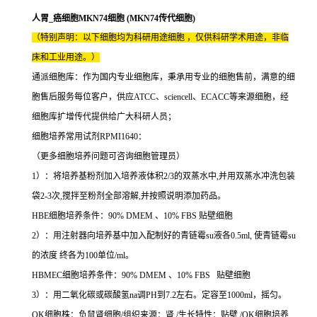
人胃_癌细胞MKN74细胞 (MKN74传代细胞)
（特别声明：以下细胞均为科研用途细胞 ，仅供科研学术用途，非临
床和工业用途。）
通派细胞库：作为国内专业细胞库，秉承用专业的细胞售前，满意的细
胞售后服务每位客户，供应ATCC、sciencell、ECACC等来源细胞，经
细胞库扩增传代提供给广大科研人员；
细胞培养常用试剂RPMI1640：
（更多细胞培养问题可咨询细胞管理员）
1）：将培养基粉剂加入培养液体积2/3的双蒸水中,并用双蒸水冲洗包装
袋2-3次,搅拌至粉剂全部溶解,并按照说明添加药品。
HBE细胞培养条件：90% DMEM 、10% FBS 贴壁细胞
2）：用注射器向培养基中加入配制好的青链霉su液各0.5ml, 使青链霉su
的浓度 终各为100单位/ml。
HBMEC细胞培养条件：90% DMEM 、10% FBS 贴壁细胞
3）：用二氧化碳或碳酸氢na调PH到7.2左右。定容至1000ml，摇匀。
OK细胞株：负鼠肾细胞/组织来源：肾 /生长特性：贴壁 /OK细胞培养