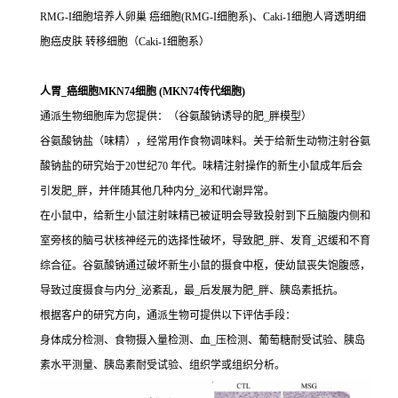
RMG-I细胞培养人卵巢 癌细胞(RMG-I细胞系)、Caki-1细胞人肾透明细
胞癌皮肤 转移细胞（Caki-1细胞系）
人胃_癌细胞MKN74细胞 (MKN74传代细胞)
通派生物细胞库为您提供：（谷氨酸钠诱导的肥_胖模型）
谷氨酸钠盐（味精），经常用作食物调味料。关于给新生动物注射谷氨
酸钠盐的研究始于20世纪70 年代。味精注射操作的新生小鼠成年后会
引发肥_胖，并伴随其他几种内分_泌和代谢异常。
在小鼠中，给新生小鼠注射味精已被证明会导致投射到下丘脑腹内侧和
室旁核的脑弓状核神经元的选择性破坏，导致肥_胖、发育_迟缓和不育
综合征。谷氨酸钠通过破坏新生小鼠的摄食中枢，使幼鼠丧失饱腹感，
导致过度摄食与内分_泌紊乱，最_后发展为肥_胖、胰岛素抵抗。
根据客户的研究方向，通派生物可提供以下评估手段：
身体成分检测、食物摄入量检测、血_压检测、葡萄糖耐受试验、胰岛
素水平测量、胰岛素耐受试验、组织学或组织分析。