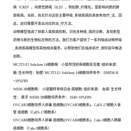
病（CRD）。间质性肺病（ILD），例如肺_纤维化，是影响间质的肺
部疾病。当前，尚无针对这些主要呼吸_系统疾病的具体有效疗_法，因
此，迫切需要开发出对应的治_疗方法。
动物模型强调了探索人类疾病机制，识别多种疾_病的诊断，发现新型
药物与新的生物标志物的方法。我们为客户提供了一系列啮齿动物呼吸
_系统疾病模型和其他相关服务，以帮助他们在临床前疗_效阶段中推进
创新。
MC3T3-E1 Subclone 14细胞株：小鼠颅顶前骨细胞亚克隆 /组织来源：
脑 /生长特性：贴壁/ MC3T3-E1 Subclone 14细胞培养条件：DMEM-H
+10%FBS
WEHI-3B细胞株： 小鼠髓样单核白血 病细胞/ 组织来源： 血液/ 生长特
性： 悬浮 /WEHI-3B细胞培养条件： 1640+10%FBS
OVCAR5细胞培养人卵巢 癌细胞(OVCAR5细胞系)、CaES-17细胞人食
管 癌细胞（CaES-17细胞系）
OVCAR8细胞培养人卵巢 癌细胞(OVCAR8细胞系)、Calu-3细胞人肺腺
癌细胞 （Calu-3细胞系）