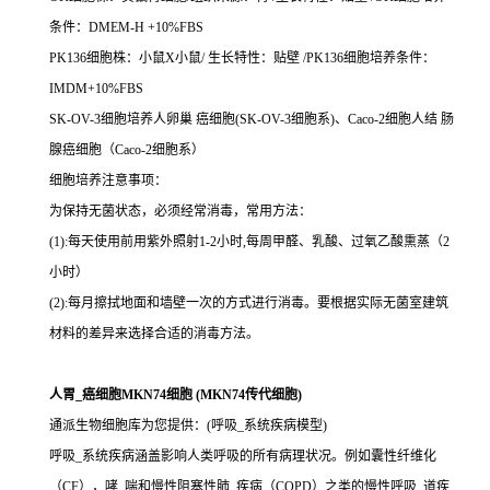
条件：DMEM-H +10%FBS
PK136细胞株：小鼠X小鼠/ 生长特性：贴壁 /PK136细胞培养条件：
IMDM+10%FBS
SK-OV-3细胞培养人卵巢 癌细胞(SK-OV-3细胞系)、Caco-2细胞人结 肠
腺癌细胞（Caco-2细胞系）
细胞培养注意事项：
为保持无菌状态，必须经常消毒，常用方法：
(1):每天使用前用紫外照射1-2小时,每周甲醛、乳酸、过氧乙酸熏蒸（2
小时）
(2):每月擦拭地面和墙壁一次的方式进行消毒。要根据实际无菌室建筑
材料的差异来选择合适的消毒方法。
人胃_癌细胞MKN74细胞 (MKN74传代细胞)
通派生物细胞库为您提供：(呼吸_系统疾病模型)
呼吸_系统疾病涵盖影响人类呼吸的所有病理状况。例如囊性纤维化
（CF），哮_喘和慢性阻塞性肺_疾病（COPD）之类的慢性呼吸_道疾