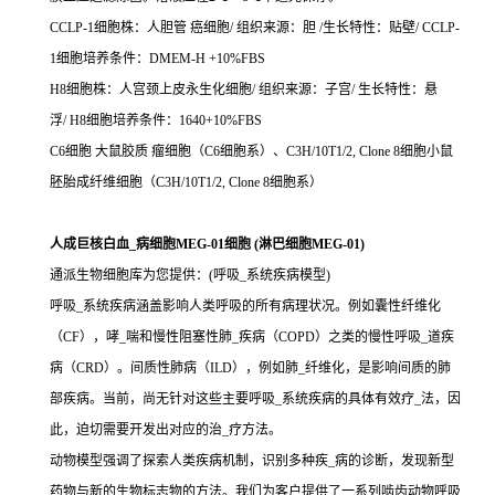
CCLP-1细胞株：人胆管 癌细胞/ 组织来源：胆 /生长特性：贴壁/ CCLP-
1细胞培养条件：DMEM-H +10%FBS
H8细胞株：人宫颈上皮永生化细胞/ 组织来源：子宫/ 生长特性：悬
浮/ H8细胞培养条件：1640+10%FBS
C6细胞 大鼠胶质 瘤细胞（C6细胞系）、C3H/10T1/2, Clone 8细胞小鼠
胚胎成纤维细胞（C3H/10T1/2, Clone 8细胞系）
人成巨核白血_病细胞MEG-01细胞 (淋巴细胞MEG-01)
通派生物细胞库为您提供：(呼吸_系统疾病模型)
呼吸_系统疾病涵盖影响人类呼吸的所有病理状况。例如囊性纤维化
（CF），哮_喘和慢性阻塞性肺_疾病（COPD）之类的慢性呼吸_道疾
病（CRD）。间质性肺病（ILD），例如肺_纤维化，是影响间质的肺
部疾病。当前，尚无针对这些主要呼吸_系统疾病的具体有效疗_法，因
此，迫切需要开发出对应的治_疗方法。
动物模型强调了探索人类疾病机制，识别多种疾_病的诊断，发现新型
药物与新的生物标志物的方法。我们为客户提供了一系列啮齿动物呼吸