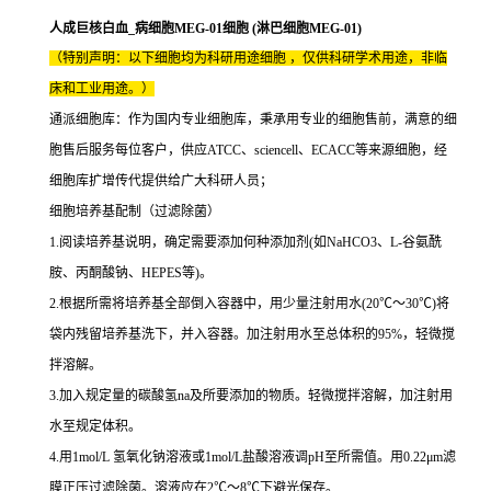
人成巨核白血_病细胞MEG-01细胞 (淋巴细胞MEG-01)
（特别声明：以下细胞均为科研用途细胞 ，仅供科研学术用途，非临
床和工业用途。）
通派细胞库：作为国内专业细胞库，秉承用专业的细胞售前，满意的细
胞售后服务每位客户，供应ATCC、sciencell、ECACC等来源细胞，经
细胞库扩增传代提供给广大科研人员；
细胞培养基配制（过滤除菌）
1.阅读培养基说明，确定需要添加何种添加剂(如NaHCO3、L-谷氨酰
胺、丙酮酸钠、HEPES等)。
2.根据所需将培养基全部倒入容器中，用少量注射用水(20℃～30℃)将
袋内残留培养基洗下，并入容器。加注射用水至总体积的95%，轻微搅
拌溶解。
3.加入规定量的碳酸氢na及所要添加的物质。轻微搅拌溶解，加注射用
水至规定体积。
4.用1mol/L 氢氧化钠溶液或1mol/L盐酸溶液调pH至所需值。用0.22μm滤
膜正压过滤除菌。溶液应在2℃～8℃下避光保存。