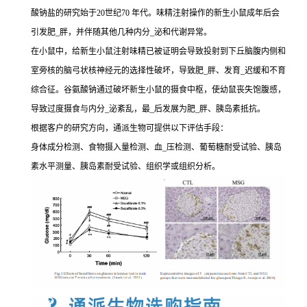
酸钠盐的研究始于20世纪70 年代。味精注射操作的新生小鼠成年后会
引发肥_胖，并伴随其他几种内分_泌和代谢异常。
在小鼠中，给新生小鼠注射味精已被证明会导致投射到下丘脑腹内侧和
室旁核的脑弓状核神经元的选择性破坏，导致肥_胖、发育_迟缓和不育
综合征。谷氨酸钠通过破坏新生小鼠的摄食中枢，使幼鼠丧失饱腹感，
导致过度摄食与内分_泌紊乱，最_后发展为肥_胖、胰岛素抵抗。
根据客户的研究方向，通派生物可提供以下评估手段：
身体成分检测、食物摄入量检测、血_压检测、葡萄糖耐受试验、胰岛
素水平测量、胰岛素耐受试验、组织学或组织分析。