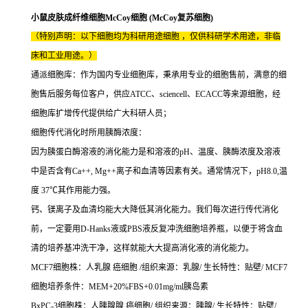
小鼠皮肤成纤维细胞McCoy细胞 (McCoy复苏细胞)
（特别声明：以下细胞均为科研用途细胞 ，仅供科研学术用途，非临
床和工业用途。）
通派细胞库：作为国内专业细胞库，秉承用专业的细胞售前，满意的细
胞售后服务每位客户，供应ATCC、sciencell、ECACC等来源细胞，经
细胞库扩增传代提供给广大科研人员；
细胞传代消化时所用胰酶浓度：
因为胰蛋白酶溶液的消化能力是和溶液的pH、温度、胰酶浓度及溶液
中是否含有Ca++, Mg++离子和血清等因素有关。通常情况下，pH8.0,温
度 37℃其作用能力强。
钙、镁离子及血清均能大大降低其消化能力。我们每次进行传代消化
前，一定要用D-Hanks液或PBS液反复冲洗细胞培养瓶，以便于将含血
清的培养基冲洗干净，这样就能大大提高消化液的消化能力。
MCF7细胞株：人乳腺 癌细胞 /组织来源：乳腺/ 生长特性：贴壁/ MCF7
细胞培养条件：MEM+20%FBS+0.01mg/ml胰岛素
BxPC-3细胞株：人胰腺腺 癌细胞/ 组织来源：胰腺/ 生长特性：贴壁/