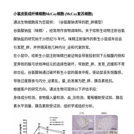
小鼠皮肤成纤维细胞McCoy细胞 (McCoy复苏细胞)
通派生物细胞库为您提供：（谷氨酸钠诱导的肥_胖模型）
谷氨酸钠盐（味精），经常用作食物调味料。关于给新生动物注射谷氨
酸钠盐的研究始于20世纪70 年代。味精注射操作的新生小鼠成年后会
引发肥_胖，并伴随其他几种内分_泌和代谢异常。
在小鼠中，给新生小鼠注射味精已被证明会导致投射到下丘脑腹内侧和
室旁核的脑弓状核神经元的选择性破坏，导致肥_胖、发育_迟缓和不育
综合征。谷氨酸钠通过破坏新生小鼠的摄食中枢，使幼鼠丧失饱腹感，
导致过度摄食与内分_泌紊乱，最_后发展为肥_胖、胰岛素抵抗。
根据客户的研究方向，通派生物可提供以下评估手段：
身体成分检测、食物摄入量检测、血_压检测、葡萄糖耐受试验、胰岛
素水平测量、胰岛素耐受试验、组织学或组织分析。