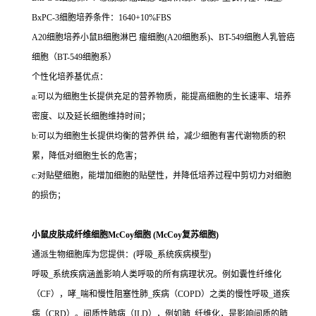
BxPC-3细胞培养条件：1640+10%FBS
A20细胞培养小鼠B细胞淋巴 瘤细胞(A20细胞系)、BT-549细胞人乳管癌
细胞（BT-549细胞系）
个性化培养基优点：
a:可以为细胞生长提供充足的营养物质，能提高细胞的生长速率、培养
密度、以及延长细胞维持时间；
b:可以为细胞生长提供均衡的营养供 给，减少细胞有害代谢物质的积
累，降低对细胞生长的危害；
c:对贴壁细胞，能增加细胞的贴壁性，并降低培养过程中剪切力对细胞
的损伤；
小鼠皮肤成纤维细胞McCoy细胞 (McCoy复苏细胞)
通派生物细胞库为您提供：(呼吸_系统疾病模型)
呼吸_系统疾病涵盖影响人类呼吸的所有病理状况。例如囊性纤维化
（CF），哮_喘和慢性阻塞性肺_疾病（COPD）之类的慢性呼吸_道疾
病（CRD）。间质性肺病（ILD），例如肺_纤维化，是影响间质的肺