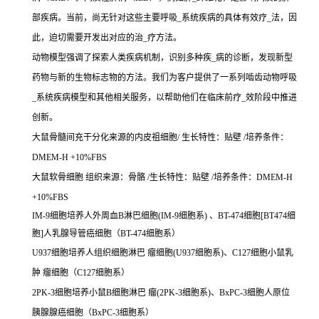
部疾病。当前，尚无针对这些主要呼吸_系统疾病的具体有效疗_法，因
此，迫切需要开发出对应的治_疗方法。
动物模型强调了探索人类疾病机制，识别多种疾_病的诊断，发现新型
药物与新的生物标志物的方法。我们为客户提供了一系列啮齿动物呼吸
_系统疾病模型和其他相关服务，以帮助他们在临床前疗_效阶段中推进
创新。
大鼠骨髓间充干分化来源的内皮祖细胞/ 生长特性：贴壁 /培养条件：
DMEM-H +10%FBS
大鼠软骨细胞 组织来源：骨骼 /生长特性：贴壁 /培养条件：DMEM-H
+10%FBS
IM-9细胞培养人外周血B淋巴细胞(IM-9细胞系) 、BT-474细胞[BT474细
胞]人乳腺导管癌细胞（BT-474细胞系）
U937细胞培养人组织细胞淋巴 瘤细胞(U937细胞系)、C127细胞小鼠乳
肿 瘤细胞（C127细胞系）
2PK-3细胞培养小鼠B细胞淋巴 瘤(2PK-3细胞系)、BxPC-3细胞人原位
胰腺腺癌细胞（BxPC-3细胞系）