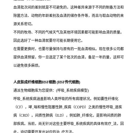
血清批次间的差别就是不可避免的，这种差异来源于不同的制备方法和
除菌方法、动物的年龄差别及血清的储存条件等，而且与取血动物的来
源关系密切。
不同的牧场、不同的气候天气及其他环境因素都可能影响血清的质量。
因此选好了一种血清就要尽可能长期使用它。
在需要更换时，也要尽量保持与原有的一批血清相似。现在很多公司都
提供血清预留，你一旦选定了某个批次的血清，备足一年的量，这样可
以避免很多麻烦。
人皮肤成纤维细胞HSF细胞 (HSF传代细胞)
通派生物细胞库为您提供：(呼吸_系统疾病模型)
呼吸_系统疾病涵盖影响人类呼吸的所有病理状况。例如囊性纤维化
（CF），哮_喘和慢性阻塞性肺_疾病（COPD）之类的慢性呼吸_道疾
病（CRD）。间质性肺病（ILD），例如肺_纤维化，是影响间质的肺
部疾病。当前，尚无针对这些主要呼吸_系统疾病的具体有效疗_法，因
此，迫切需要开发出对应的治_疗方法。