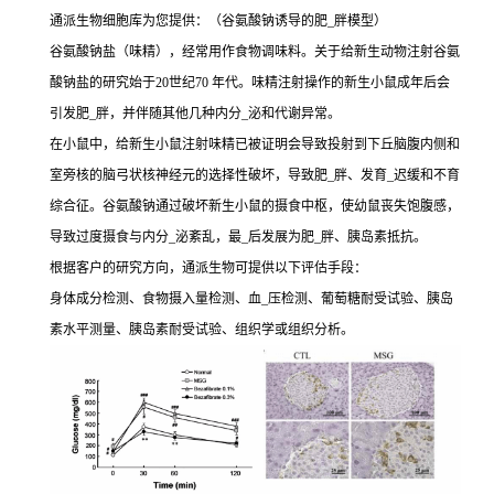
通派生物细胞库为您提供：（谷氨酸钠诱导的肥_胖模型）
谷氨酸钠盐（味精），经常用作食物调味料。关于给新生动物注射谷氨
酸钠盐的研究始于20世纪70 年代。味精注射操作的新生小鼠成年后会
引发肥_胖，并伴随其他几种内分_泌和代谢异常。
在小鼠中，给新生小鼠注射味精已被证明会导致投射到下丘脑腹内侧和
室旁核的脑弓状核神经元的选择性破坏，导致肥_胖、发育_迟缓和不育
综合征。谷氨酸钠通过破坏新生小鼠的摄食中枢，使幼鼠丧失饱腹感，
导致过度摄食与内分_泌紊乱，最_后发展为肥_胖、胰岛素抵抗。
根据客户的研究方向，通派生物可提供以下评估手段：
身体成分检测、食物摄入量检测、血_压检测、葡萄糖耐受试验、胰岛
素水平测量、胰岛素耐受试验、组织学或组织分析。