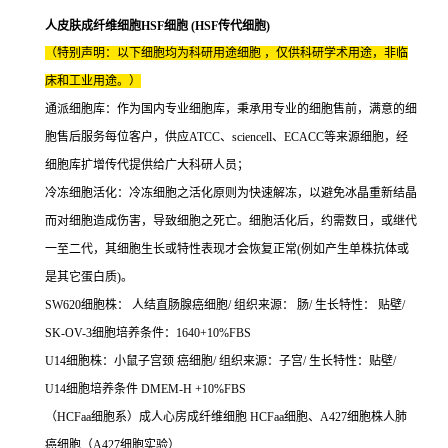
人皮肤成纤维细胞HSF细胞 (HSF传代细胞)
（特别声明：以下细胞均为科研用途细胞 ，仅供科研学术用途，非临
床和工业用途。）
通派细胞库：作为国内专业细胞库，秉承用专业的细胞售前，满意的细
胞售后服务每位客户，供应ATCC、sciencell、ECACC等来源细胞，经
细胞库扩增传代提供给广大科研人员；
冷冻细胞活化：冷冻细胞之活化原则为快速解冻，以避免冰晶重新结晶
而对细胞造成伤害，导致细胞之死亡。细胞活化后，约需数日，或继代
一至二代，其细胞生长或特性表现才会恢复正常(例如产生单株抗体或
是其它蛋白质)。
SW620细胞株： 人结直肠腺癌细胞/ 组织来源： 肠/ 生长特性： 贴壁/
SK-OV-3细胞培养条件：1640+10%FBS
U14细胞株：小鼠子宫颈 癌细胞/ 组织来源：子宫/ 生长特性：贴壁/
U14细胞培养条件 DMEM-H +10%FBS
（HCFaa细胞系）成人心房成纤维细胞 HCFaa细胞、A427细胞株人肺
癌细胞（A427细胞实验）