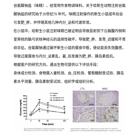
谷氨酸钠盐（味精），经常用作食物调味料。关于给新生动物注射谷氨
酸钠盐的研究始于20世纪70 年代。味精注射操作的新生小鼠成年后会
引发肥_胖，并伴随其他几种内分_泌和代谢异常。
在小鼠中，给新生小鼠注射味精已被证明会导致投射到下丘脑腹内侧和
室旁核的脑弓状核神经元的选择性破坏，导致肥_胖、发育_迟缓和不育
综合征。谷氨酸钠通过破坏新生小鼠的摄食中枢，使幼鼠丧失饱腹感，
导致过度摄食与内分_泌紊乱，最_后发展为肥_胖、胰岛素抵抗。
根据客户的研究方向，通派生物可提供以下评估手段：
身体成分检测、食物摄入量检测、血_压检测、葡萄糖耐受试验、胰岛
素水平测量、胰岛素耐受试验、组织学或组织分析。