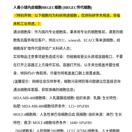
人肾小球内皮细胞HRGEC细胞 (HRGEC传代细胞)
（特别声明：以下细胞均为科研用途细胞 ，仅供科研学术用途，非临
床和工业用途。）
通派细胞库：作为国内专业细胞库，秉承用专业的细胞售前，满意的细
胞售后服务每位客户，供应ATCC、sciencell、ECACC等来源细胞，经
细胞库扩增传代提供给广大科研人员；
实验物品注意事项避免造成污染：勿碰触吸管尖头部或容器瓶口，不要
在打开之容器正上方操作实验。容器打开后，以手夹住瓶盖并握住瓶
身，倾斜约45°角取用，尽量勿将瓶盖盖口朝上放置桌面。
(温馨提示：网络信息仅供参考，细胞污染预防等问题建议您直接咨询
通派细胞库客服，获取准确的细胞信息)
MDA-MB-468细胞株：人乳腺腺癌细胞/ 组织来源：乳腺/ 生长特性：
贴壁/ MDA-MB-468细胞培养条件：L15+10%FBS
MOLT-4细胞株：人急性淋巴母细胞白血 病细胞/ 组织来源：淋巴/ 生长
特性：悬浮/ MOLT-4细胞培养条件：1640+10%FBS
（HH细胞系）人肝细胞 HH细胞、LCLC-97TM1细胞系、人大细胞肺