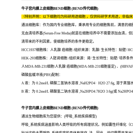
牛子宫内膜上皮细胞BEND细胞 (BEND传代细胞)
（特别声明：以下细胞均为科研用途细胞 ，仅供科研学术用途，非临
通派细胞库：作为国内专业细胞库，秉承用专业的细胞售前，满意的细胞售后
无血清培养基(Serum-Free Media)就是在细胞培养中不需
清带来的不利因素，使细胞培养的条件更稳定。
HCC1937细胞株：人乳腺 癌细胞 /组织来源：乳腺/ 生长特性：贴壁/ HCC
HEK-293细胞株：人胚肾细胞 /组织来源：肾/ 生长特性：贴壁/ 培养条件：
人MDA-MB-231细胞\人乳腺 癌细胞(MDA-MB-231细胞鉴定) 、(H
磷酸盐缓冲液(PBS)配制：
A 液：为 0.2mol/L 磷酸二氢钠水溶液 ,NaH2PO4 · H2O 27.6g, 溶于蒸
B 液：为 0.2mol/L 磷酸氢二钠水溶液 ,Na2HPO4.7H2O 3.6g(或 Na2HPO
牛子宫内膜上皮细胞BEND细胞 (BEND传代细胞)
通派生物细胞库为您提供：(呼吸_系统疾病模型)
呼吸_系统疾病涵盖影响人类呼吸的所有病理状况。例如囊性纤维化（CF