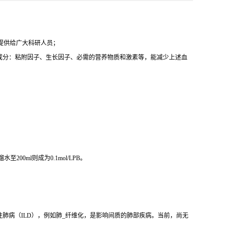
代提供给广大科研人员；
的主要成分：粘附因子、生长因子、必需的营养物质和激素等，能减少上述血
加蒸馏水至200ml则成为0.1mol/LPB。
性肺病（ILD），例如肺_纤维化，是影响间质的肺部疾病。当前，尚无