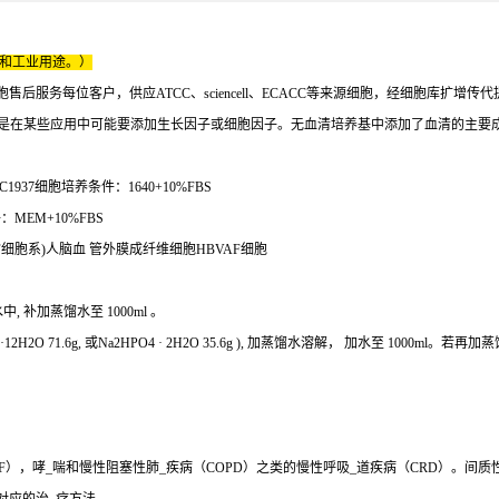
床和工业用途。）
服务每位客户，供应ATCC、sciencell、ECACC等来源细胞，经细胞库扩增传
要添加血清，但是在某些应用中可能要添加生长因子或细胞因子。无血清培养基中添加了血清
1937细胞培养条件：1640+10%FBS
MEM+10%FBS
BVAF细胞系)人脑血 管外膜成纤维细胞HBVAF细胞
馏水中, 补加蒸馏水至 1000ml 。
4·12H2O 71.6g, 或Na2HPO4 · 2H2O 35.6g ), 加蒸馏水溶解， 加水至 1000ml。若再
），哮_喘和慢性阻塞性肺_疾病（COPD）之类的慢性呼吸_道疾病（CRD）。间质