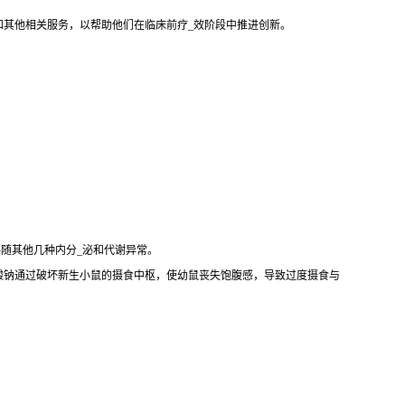
和其他相关服务，以帮助他们在临床前疗_效阶段中推进创新。
伴随其他几种内分_泌和代谢异常。
酸钠通过破坏新生小鼠的摄食中枢，使幼鼠丧失饱腹感，导致过度摄食与