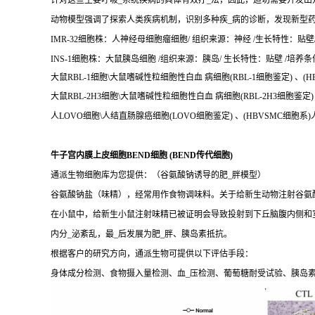
针对这些主要呼吸_系统疾病的具体有效疗_法，因此，迫切需要开发出
动物模型强调了探索人类疾病机制，识别多种疾_病的诊断，发现新型
IMR-32细胞株：人神经母细胞瘤细胞/ 组织来源：神经 /生长特性：贴壁/ 培
INS-1细胞株：大鼠胰岛细胞 /组织来源：胰岛/ 生长特性：贴壁 /培养条件：16
大鼠RBL-1细胞\大鼠嗜碱性粒细胞性白血 病细胞(RBL-1细胞鉴定) 、(
大鼠RBL-2H3细胞\大鼠嗜碱性粒细胞性白血 病细胞(RBL-2H3细胞鉴定)
人LOVO细胞\人结直肠腺癌细胞(LOVO细胞鉴定) 、(HBVSMC细胞系
牛子宫内膜上皮细胞BEND细胞 (BEND传代细胞)
通派生物细胞库为您提供：（谷氨酸钠诱导的肥_胖模型）
谷氨酸钠盐（味精），经常用作食物调味料。关于给新生动物注射谷氨酸
在小鼠中，给新生小鼠注射味精已被证明会导致投射到下丘脑腹内侧和
内分_泌紊乱，最_后发展为肥_胖、胰岛素抵抗。
根据客户的研究方向，通派生物可提供以下评估手段：
身体成分检测、食物摄入量检测、血_压检测、葡萄糖耐受试验、胰岛