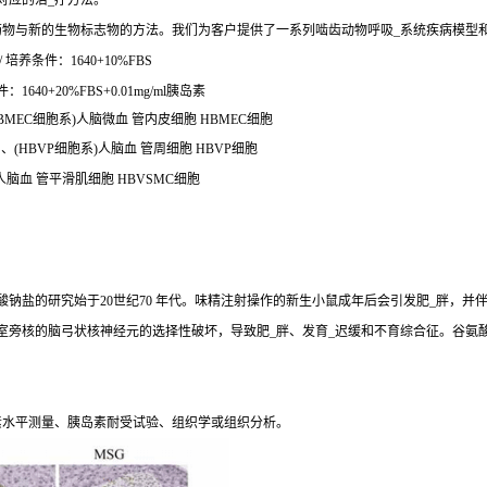
对应的治_疗方法。
药物与新的生物标志物的方法。我们为客户提供了一系列啮齿动物呼吸_系统疾病模型
养条件：1640+10%FBS
40+20%FBS+0.01mg/ml胰岛素
HBMEC细胞系)人脑微血 管内皮细胞 HBMEC细胞
 、(HBVP细胞系)人脑血 管周细胞 HBVP细胞
)人脑血 管平滑肌细胞 HBVSMC细胞
钠盐的研究始于20世纪70 年代。味精注射操作的新生小鼠成年后会引发肥_胖，并
室旁核的脑弓状核神经元的选择性破坏，导致肥_胖、发育_迟缓和不育综合征。谷氨
素水平测量、胰岛素耐受试验、组织学或组织分析。