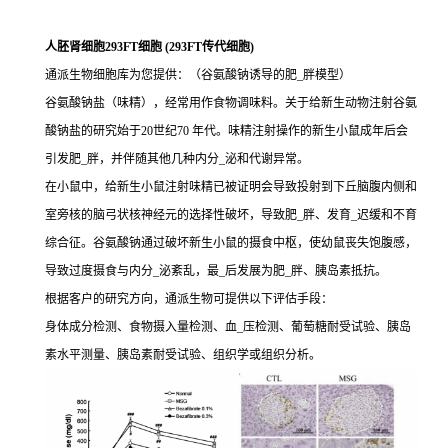
人胚肾细胞293FT细胞 (293FT传代细胞)
通派生物细胞库为您提供：（谷氨酸钠诱导的肥_胖模型）
谷氨酸钠盐（味精），经常用作食物调味料。关于给新生动物注射谷氨
酸钠盐的研究始于20世纪70 年代。味精注射操作的新生小鼠成年后会
引发肥_胖，并伴随其他几种内分_泌和代谢异常。
在小鼠中，给新生小鼠注射味精已被证明会导致投射到下丘脑腹内侧和
室旁核的脑弓状核神经元的选择性破坏，导致肥_胖、发育_迟缓和不育
综合征。谷氨酸钠通过破坏新生小鼠的摄食中枢，使幼鼠丧失饱腹感，
导致过度摄食与内分_泌紊乱，最_后发展为肥_胖、胰岛素抵抗。
根据客户的研究方向，通派生物可提供以下评估手段：
身体成分检测、食物摄入量检测、血_压检测、葡萄糖耐受试验、胰岛
素水平测量、胰岛素耐受试验、组织学或组织分析。