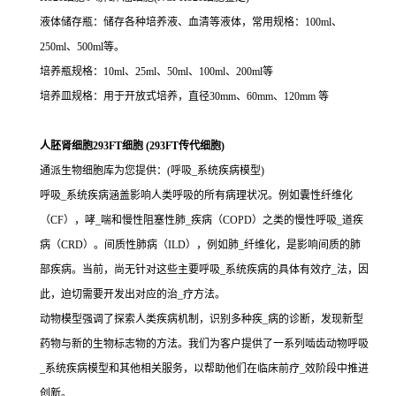
液体储存瓶：储存各种培养液、血清等液体，常用规格：100ml、
250ml、500ml等。
培养瓶规格：10ml、25ml、50ml、100ml、200ml等
培养皿规格：用于开放式培养，直径30mm、60mm、120mm 等
人胚肾细胞293FT细胞 (293FT传代细胞)
通派生物细胞库为您提供：(呼吸_系统疾病模型)
呼吸_系统疾病涵盖影响人类呼吸的所有病理状况。例如囊性纤维化
（CF），哮_喘和慢性阻塞性肺_疾病（COPD）之类的慢性呼吸_道疾
病（CRD）。间质性肺病（ILD），例如肺_纤维化，是影响间质的肺
部疾病。当前，尚无针对这些主要呼吸_系统疾病的具体有效疗_法，因
此，迫切需要开发出对应的治_疗方法。
动物模型强调了探索人类疾病机制，识别多种疾_病的诊断，发现新型
药物与新的生物标志物的方法。我们为客户提供了一系列啮齿动物呼吸
_系统疾病模型和其他相关服务，以帮助他们在临床前疗_效阶段中推进
创新。