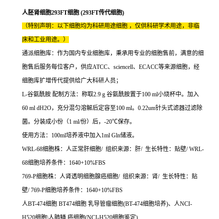
人胚肾细胞293FT细胞 (293FT传代细胞)
（特别声明：以下细胞均为科研用途细胞 ，仅供科研学术用途，非临
床和工业用途。）
通派细胞库：作为国内专业细胞库，秉承用专业的细胞售前，满意的细
胞售后服务每位客户，供应ATCC、sciencell、ECACC等来源细胞，经
细胞库扩增传代提供给广大科研人员；
L-谷氨酰胺 配制方法：称取2.9 g 谷氨酰胺置于100 ml小烧杯中。加入
60 ml dH2O，充分混匀溶解后定容至100 ml。0.22um针头式滤器过滤除
菌。分装成小份（1 ml/份）后，-20℃保存。
使用方法：100ml培养液中加入1ml Gln储液。
WRL-68细胞株：人正常肝细胞/ 组织来源：肝/ 生长特性：贴壁/ WRL-
68细胞培养条件：1640+10%FBS
769-P细胞株：人肾透明细胞腺癌细胞/ 组织来源：肾/ 生长特性：贴
壁/ 769-P细胞培养条件：1640+10%FBS
人BT-474细胞 BT474细胞 乳导管瘤细胞(BT-474细胞培养)、人NCI-
H520细胞\人肺鳞 癌细胞(NCI-H520细胞鉴定)