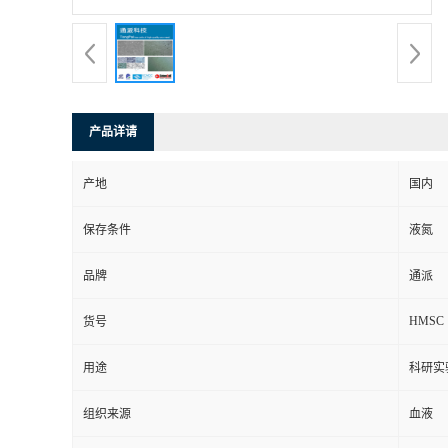
产品详请
产地
国内
保存条件
液氮
品牌
通派
HMSC
货号
用途
科研实
组织来源
血液