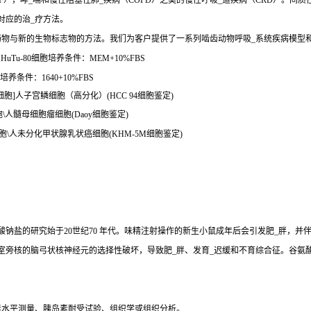
），哮_喘和慢性阻塞性肺_疾病（COPD）之类的慢性呼吸_道疾病（CRD）。间质
对应的治_疗方法。
药物与新的生物标志物的方法。我们为客户提供了一系列啮齿动物呼吸_系统疾病模型
uTu-80细胞培养条件：MEM+10%FBS
养条件：1640+10%FBS
122细胞]人子宫鳞细胞（高分化）(HCC 94细胞鉴定)
细胞\人髓母细胞瘤细胞(Daoy细胞鉴定)
M 细胞\人未分化甲状腺乳状癌细胞(KHM-5M细胞鉴定)
钠盐的研究始于20世纪70 年代。味精注射操作的新生小鼠成年后会引发肥_胖，并
室旁核的脑弓状核神经元的选择性破坏，导致肥_胖、发育_迟缓和不育综合征。谷氨
素水平测量、胰岛素耐受试验、组织学或组织分析。