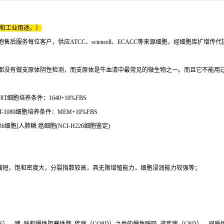
床和工业用途。）
服务每位客户，供应ATCC、sciencell、ECACC等来源细胞，经细胞库扩增传
都没有做支原体阴性检测，而支原体是牛血清中最常见的微生物之一。而且它不能用过
8T细胞培养条件：1640+10%FBS
-1080细胞培养条件：MEM+10%FBS
26细胞]人肺鳞 癌细胞(NCI-H226细胞鉴定)
间缩短，饱和密度大，分裂指数较高，具无限增殖能力，细胞浸润能力较强等；