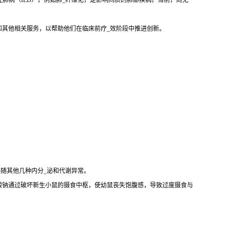
性肺病（ILD），例如肺_纤维化，是影响间质的肺部疾病。当前，尚无
和其他相关服务，以帮助他们在临床前疗_效阶段中推进创新。
伴随其他几种内分_泌和代谢异常。
酸钠通过破坏新生小鼠的摄食中枢，使幼鼠丧失饱腹感，导致过度摄食与