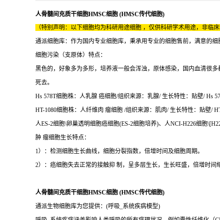
人骨髓间充质干细胞HMSC细胞 (HMSC传代细胞)
（特别声明：以下细胞均为科研用途细胞 ，仅供科研学术用途，非临
通派细胞库：作为国内专业细胞库，秉承用专业的细胞售前，满意的细胞售后
细胞污染（支原体）特点：
黑色的，好象多为多形，培养液一般会浑浊，原体感染，国内血清很多
死去。
Hs 578T细胞株：人乳腺 癌细胞/组织来源：乳腺/ 生长特性：贴壁/ Hs 57
HT-1080细胞株：人纤维肉 瘤细胞 /组织来源：肌肉/ 生长特性：贴壁/ HT
人ES-2细胞\卵巢透明细胞癌细胞(ES-2细胞培养)、人NCI-H226细胞\[H2
肿 瘤细胞生长特点：
1）：检测细胞生长曲线，细胞分裂指数，倍增时间及细胞周期。
2）：癌细胞失去正常的接触抑 制，呈多层生长，生长旺盛，倍增时
人骨髓间充质干细胞HMSC细胞 (HMSC传代细胞)
通派生物细胞库为您提供：(呼吸_系统疾病模型)