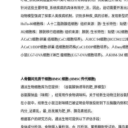
呼吸_系统疾病涵盖影响人类呼吸的所有病理状况。例如囊性纤维化（CF
针对这些主要呼吸_系统疾病的具体有效疗_法，因此，迫切需要开发出
动物模型强调了探索人类疾病机制，识别多种疾_病的诊断，发现新型
HuTu-80细胞株：人十二脂肠腺癌细胞/ 组织来源：肠/ 生长特性：贴壁/ H
J82细胞株：膀胱移行癌细胞/ 组织来源：膀胱 /生长特性：贴壁/ J82细胞培
人CoC1细胞\卵巢 癌细胞(CoC1细胞培养)、人HCC 94细胞\[HCC941
人CoC1/DDP细胞\卵巢 癌细胞耐药株(CoC1/DDP细胞培养)、人Daoy
小鼠E.G7-OVA细胞\T淋巴 瘤细胞(E.G7-OVA细胞培养)、人KHM-5
人骨髓间充质干细胞HMSC细胞 (HMSC传代细胞)
通派生物细胞库为您提供：（谷氨酸钠诱导的肥_胖模型）
谷氨酸钠盐（味精），经常用作食物调味料。关于给新生动物注射谷氨酸
在小鼠中，给新生小鼠注射味精已被证明会导致投射到下丘脑腹内侧和
内分_泌紊乱，最_后发展为肥_胖、胰岛素抵抗。
根据客户的研究方向，通派生物可提供以下评估手段：
身体成分检测、食物摄入量检测、血_压检测、葡萄糖耐受试验、胰岛