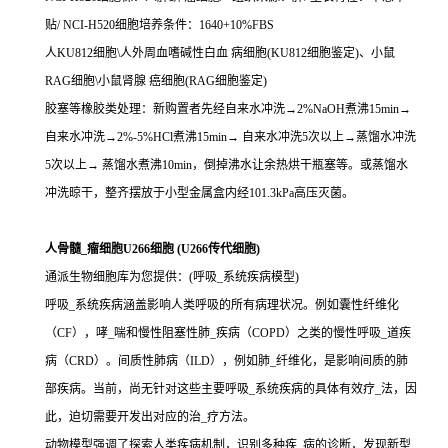
贴/ NCI-H520细胞培养条件：1640+10%FBS
人KU812细胞\人外周血嗜碱性白血 病细胞(KU812细胞鉴定)、小鼠
RAG细胞\小鼠肾腺 癌细胞(RAG细胞鉴定)
胶塞等橡胶类处理：新购置者先经自来水冲洗→2%NaOH煮沸15min→
自来水冲洗→2%-5%HCl煮沸15min→ 自来水冲洗5次以上→蒸馏水冲洗
5次以上→ 蒸馏水煮沸10min，倒掉沸水让余热烘干瓶塞等。或蒸馏水
冲洗晾干，整齐摆放于小型金属盒内经101.3kPa高压灭菌。
人骨髓_瘤细胞U266细胞 (U266传代细胞)
通派生物细胞库为您提供：(呼吸_系统疾病模型)
呼吸_系统疾病涵盖影响人类呼吸的所有病理状况。例如囊性纤维化
（CF），哮_喘和慢性阻塞性肺_疾病（COPD）之类的慢性呼吸_道疾
病（CRD）。间质性肺病（ILD），例如肺_纤维化，是影响间质的肺
部疾病。当前，尚无针对这些主要呼吸_系统疾病的具体有效疗_法，因
此，迫切需要开发出对应的治_疗方法。
动物模型强调了探索人类疾病机制，识别多种疾_病的诊断，发现新型