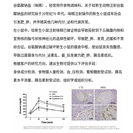
谷氨酸钠盐（味精），经常用作食物调味料。关于给新生动物注射谷氨
酸钠盐的研究始于20世纪70 年代。味精注射操作的新生小鼠成年后会
引发肥_胖，并伴随其他几种内分_泌和代谢异常。
在小鼠中，给新生小鼠注射味精已被证明会导致投射到下丘脑腹内侧和
室旁核的脑弓状核神经元的选择性破坏，导致肥_胖、发育_迟缓和不育
综合征。谷氨酸钠通过破坏新生小鼠的摄食中枢，使幼鼠丧失饱腹感，
导致过度摄食与内分_泌紊乱，最_后发展为肥_胖、胰岛素抵抗。
根据客户的研究方向，通派生物可提供以下评估手段：
身体成分检测、食物摄入量检测、血_压检测、葡萄糖耐受试验、胰岛
素水平测量、胰岛素耐受试验、组织学或组织分析。