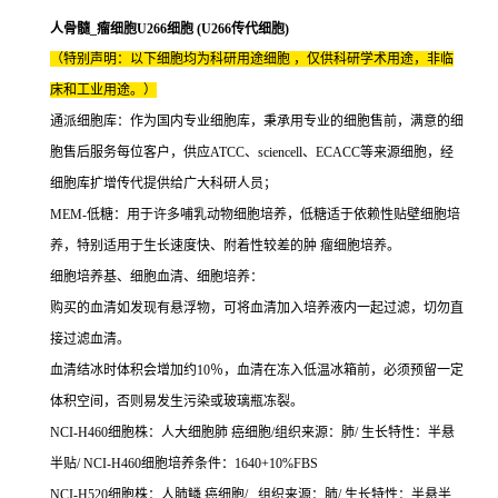
人骨髓_瘤细胞U266细胞 (U266传代细胞)
（特别声明：以下细胞均为科研用途细胞 ，仅供科研学术用途，非临
床和工业用途。）
通派细胞库：作为国内专业细胞库，秉承用专业的细胞售前，满意的细
胞售后服务每位客户，供应ATCC、sciencell、ECACC等来源细胞，经
细胞库扩增传代提供给广大科研人员；
MEM-低糖：用于许多哺乳动物细胞培养，低糖适于依赖性贴壁细胞培
养，特别适用于生长速度快、附着性较差的肿 瘤细胞培养。
细胞培养基、细胞血清、细胞培养：
购买的血清如发现有悬浮物，可将血清加入培养液内一起过滤，切勿直
接过滤血清。
血清结冰时体积会增加约10％，血清在冻入低温冰箱前，必须预留一定
体积空间，否则易发生污染或玻璃瓶冻裂。
NCI-H460细胞株：人大细胞肺 癌细胞/组织来源：肺/ 生长特性：半悬
半贴/ NCI-H460细胞培养条件：1640+10%FBS
NCI-H520细胞株：人肺鳞 癌细胞/ 组织来源：肺/ 生长特性：半悬半