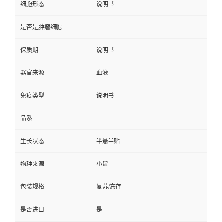
细胞形态
说明书
是否是肿瘤细胞
保质期
说明书
器官来源
血液
免疫类型
说明书
品系
生长状态
半悬半贴
物种来源
小鼠
包装规格
复苏/冻存
是否进口
是