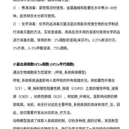
细胞培养使用的器皿、器械消毒灭菌：
1）：煮沸消毒：紧密情况时使用，金属器械和胶蹇在水中煮20~30分
钟，趁热倾去水分即可使用。
2）：化学消毒：化学药品消毒灭菌法是应用能杀死微生物的化学制进
行消毒灭菌的方法。实验室桌面、用具及洗手用的溶液均常用化学药品
进行消毒杀菌。常用的有：2%煤酚皂溶液(来苏尔)、0.25%新洁尔灭、
1%升汞、3~5%甲醛溶液、75%酒精。
小鼠血液细胞SP2/o细胞 (SP2/o传代细胞)
通派生物细胞库为您提供：(呼吸_系统疾病模型)
呼吸_系统疾病涵盖影响人类呼吸的所有病理状况。例如囊性纤维化
（CF），哮_喘和慢性阻塞性肺_疾病（COPD）之类的慢性呼吸_道疾
病（CRD）。间质性肺病（ILD），例如肺_纤维化，是影响间质的肺
部疾病。当前，尚无针对这些主要呼吸_系统疾病的具体有效疗_法，因
此，迫切需要开发出对应的治_疗方法。
动物模型强调了探索人类疾病机制，识别多种疾_病的诊断，发现新型