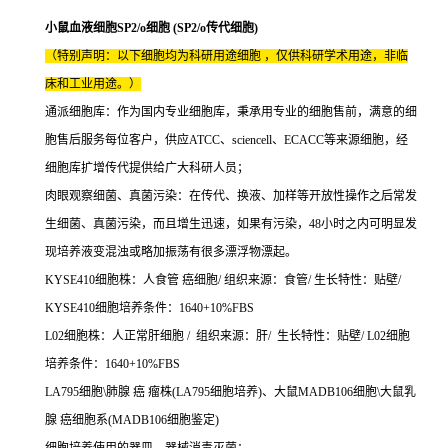
小鼠血液细胞SP2/o细胞 (SP2/o传代细胞)
（特别声明：以下细胞均为科研用途细胞 ，仅供科研学术用途，非临
床和工业用途。）
通派细胞库：作为国内专业细胞库，秉承用专业的细胞售前，满意的细
胞售后服务每位客户，供应ATCC、sciencell、ECACC等来源细胞，经
细胞库扩增传代提供给广大科研人员；
肉眼观察细菌、真菌污染：在传代、换液、加样等开放性操作之后常发
生细菌、真菌污染，而且增生迅速，如果有污染，48小时之内可明显发
现培养液变混浊或略加振荡有很多漂浮物漂起。
KYSE410细胞株：人食管 癌细胞/ 组织来源：食管/ 生长特性：贴壁/
KYSE410细胞培养条件：1640+10%FBS
L02细胞株：人正常肝细胞 / 组织来源：肝/ 生长特性：贴壁/ L02细胞
培养条件：1640+10%FBS
LA795细胞\肺腺 癌 瘤株(LA795细胞培养)、大鼠MADB106细胞\大鼠乳
腺 癌细胞系(MADB106细胞鉴定)