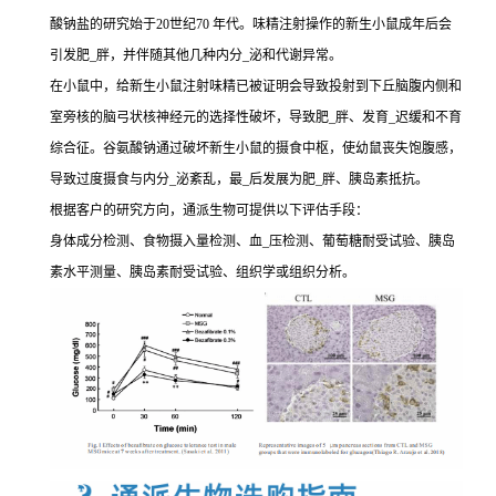
酸钠盐的研究始于20世纪70 年代。味精注射操作的新生小鼠成年后会
引发肥_胖，并伴随其他几种内分_泌和代谢异常。
在小鼠中，给新生小鼠注射味精已被证明会导致投射到下丘脑腹内侧和
室旁核的脑弓状核神经元的选择性破坏，导致肥_胖、发育_迟缓和不育
综合征。谷氨酸钠通过破坏新生小鼠的摄食中枢，使幼鼠丧失饱腹感，
导致过度摄食与内分_泌紊乱，最_后发展为肥_胖、胰岛素抵抗。
根据客户的研究方向，通派生物可提供以下评估手段：
身体成分检测、食物摄入量检测、血_压检测、葡萄糖耐受试验、胰岛
素水平测量、胰岛素耐受试验、组织学或组织分析。