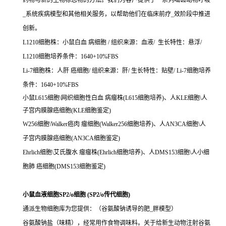
药物与新的生物标志物的方法。我们为客户提供了一系列啮齿动物呼吸
_系统疾病模型和其他相关服务，以帮助他们在临床前疗_效阶段中推进
创新。
L1210细胞株：小鼠白血 病细胞 / 组织来源：血液/ 生长特性：悬浮/
L1210细胞培养条件：1640+10%FBS
Li-7细胞株：人肝 癌细胞/ 组织来源：肝/ 生长特性：贴壁/ Li-7细胞培养
条件：1640+10%FBS
小鼠L615细胞\网织细胞性白血 病瘤株(L615细胞培养)、人KLE细胞\人
子宫内膜腺癌细胞(KLE细胞鉴定)
W256细胞\Walker癌肉 瘤细胞(Walker256细胞培养)、人AN3CA细胞\人
子宫内膜腺癌细胞(AN3CA细胞鉴定)
Ehrlich细胞\艾氏腹水 瘤瘤株(Ehrlich细胞培养)、人DMS153细胞\人小细
胞肺 癌细胞(DMS153细胞鉴定)
小鼠血液细胞SP2/o细胞 (SP2/o传代细胞)
通派生物细胞库为您提供：（谷氨酸钠诱导的肥_胖模型）
谷氨酸钠盐（味精），经常用作食物调味料。关于给新生动物注射谷氨