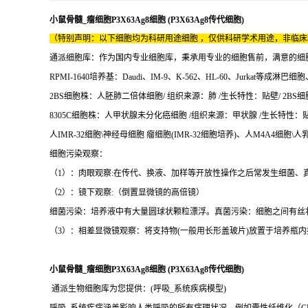
小鼠骨髓_瘤细胞P3X63Ag8细胞 (P3X63Ag8传代细胞)
（特别声明：以下细胞均为科研用途细胞 ，仅供科研学术用途，非临
通派细胞库：作为国内专业细胞库，秉承用专业的细胞售前，满意的细胞售后
RPMI-1640培养基：Daudi、IM-9、K-562、HL-60、Jurkat等
2BS细胞株：人胚肺二倍体细胞/ 组织来源：肺 /生长特性：贴壁/ 2BS细
8305C细胞株：人甲状腺未分化癌细胞 /组织来源：甲状腺 /生长特性：贴壁/
人IMR-32细胞\神经母细胞 瘤细胞(IMR-32细胞培养)、人M4A4细胞\人
细胞污染观察：
（1）：肉眼观察:在传代、换液、加样等开放性操作之后常发生细菌、
（2）：镜下观察:（倒置显微镜的高倍镜）
细菌污染：培养液中有大量圆球状颗粒漂浮。真菌污染：细胞之间有丝
（3）：相差显微镜观察：将支持物(一般用长形盖玻片)放置于培养瓶
小鼠骨髓_瘤细胞P3X63Ag8细胞 (P3X63Ag8传代细胞)
通派生物细胞库为您提供：(呼吸_系统疾病模型)