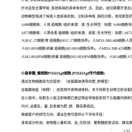
呼吸_系统疾病涵盖影响人类呼吸的所有病理状况。例如囊性纤维化（CF
针对这些主要呼吸_系统疾病的具体有效疗_法，因此，迫切需要开发出
动物模型强调了探索人类疾病机制，识别多种疾_病的诊断，发现新型
A498细胞株：人肾 癌细胞 /组织来源：肾 /生长特性：贴壁/ A498细胞培
A875细胞株：人黑色素 瘤细胞 /组织来源：皮肤 /生长特性：贴壁/ A875
人HGC-27细胞\胃 癌细胞(HGC-27细胞培养)、人MDA-MB-468细胞\人
人HO-8910细胞\卵巢 癌细胞(HO-8910细胞培养)、人MDA-MB-435细胞
人HO-8910PM细胞\卵巢 癌细胞(HO-8910PM细胞培养)、人M14细胞\
小鼠骨髓_瘤细胞P3X63Ag8细胞 (P3X63Ag8传代细胞)
通派生物细胞库为您提供：（谷氨酸钠诱导的肥_胖模型）
谷氨酸钠盐（味精），经常用作食物调味料。关于给新生动物注射谷氨酸
在小鼠中，给新生小鼠注射味精已被证明会导致投射到下丘脑腹内侧和
内分_泌紊乱，最_后发展为肥_胖、胰岛素抵抗。
根据客户的研究方向，通派生物可提供以下评估手段：
身体成分检测、食物摄入量检测、血_压检测、葡萄糖耐受试验、胰岛