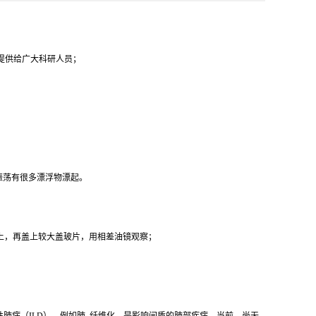
代提供给广大科研人员；
振荡有很多漂浮物漂起。
片上，再盖上较大盖玻片，用相差油镜观察；