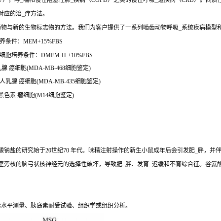
），哮_喘和慢性阻塞性肺_疾病（COPD）之类的慢性呼吸_道疾病（CRD）。间质
对应的治_疗方法。
药物与新的生物标志物的方法。我们为客户提供了一系列啮齿动物呼吸_系统疾病模型
养条件：MEM+15%FBS
细胞培养条件：DMEM-H +10%FBS
乳腺 癌细胞(MDA-MB-468细胞鉴定)
\人乳腺 癌细胞(MDA-MB-435细胞鉴定)
人黑色素 瘤细胞(M14细胞鉴定)
钠盐的研究始于20世纪70 年代。味精注射操作的新生小鼠成年后会引发肥_胖，并
室旁核的脑弓状核神经元的选择性破坏，导致肥_胖、发育_迟缓和不育综合征。谷氨
素水平测量、胰岛素耐受试验、组织学或组织分析。