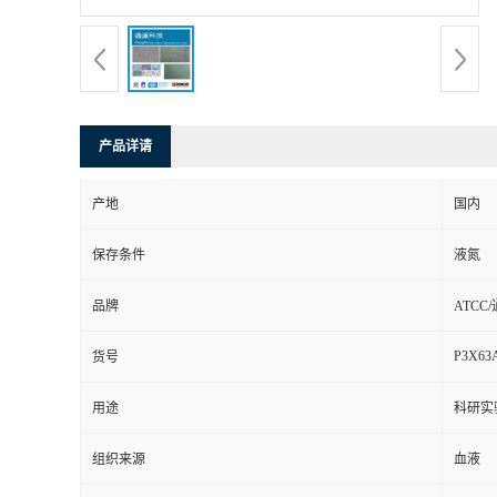
产品详请
产地
国内
保存条件
液氮
品牌
ATCC
P3X63
货号
用途
科研实
组织来源
血液