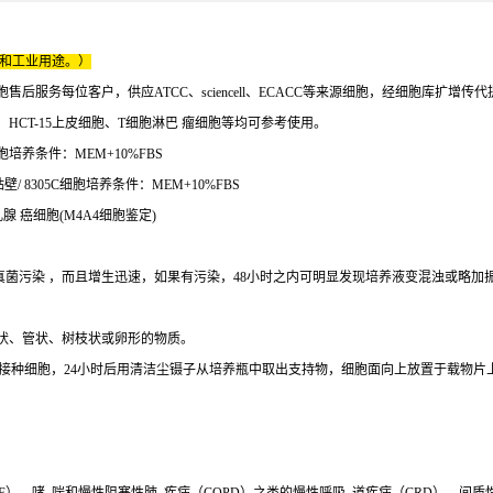
床和工业用途。）
服务每位客户，供应ATCC、sciencell、ECACC等来源细胞，经细胞库扩增传
成淋巴细胞、HCT-15上皮细胞、T细胞淋巴 瘤细胞等均可参考使用。
胞培养条件：MEM+10%FBS
 8305C细胞培养条件：MEM+10%FBS
乳腺 癌细胞(M4A4细胞鉴定)
真菌污染 ，而且增生迅速，如果有污染，48小时之内可明显发现培养液变混浊或略加
状、管状、树枝状或卵形的物质。
内接种细胞，24小时后用清洁尘镊子从培养瓶中取出支持物，细胞面向上放置于载物