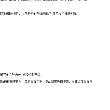
性肺病（ILD），例如肺_纤维化，是影响间质的肺部疾病。当前，尚无
和其他相关服务，以帮助他们在临床前疗_效阶段中推进创新。
伴随其他几种内分_泌和代谢异常。
酸钠通过破坏新生小鼠的摄食中枢，使幼鼠丧失饱腹感，导致过度摄食与