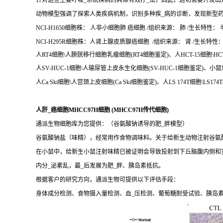
针对这些主要呼吸_系统疾病的具体有效疗_法，因此，迫切需要开发出
动物模型强调了探索人类疾病机制，识别多种疾_病的诊断，发现新型
NCI-H1650细胞株： 人非小细胞肺 癌细胞 /组织来源： 肺 /生长特性： 半悬
NCI-H295R细胞株：人肾上腺皮质腺癌细胞 /组织来源： 肾 /生长特性： 半
人RT4细胞\人膀胱移行细胞乳瘤细胞(RT4细胞鉴定)、人HCT-15细胞\HC
人SV-HUC-1细胞\人输尿管上皮永生化细胞(SV-HUC-1细胞鉴定)、小鼠MP
人Ca Ski细胞\人宫颈上皮细胞(Ca Ski细胞鉴定)、人LS 174T细胞\LS17
人肝_癌细胞MHCC97H细胞 (MHCC97H传代细胞)
通派生物细胞库为您提供：（谷氨酸钠诱导的肥_胖模型）
谷氨酸钠盐（味精），经常用作食物调味料。关于给新生动物注射谷氨酸
在小鼠中，给新生小鼠注射味精已被证明会导致投射到下丘脑腹内侧和
内分_泌紊乱，最_后发展为肥_胖、胰岛素抵抗。
根据客户的研究方向，通派生物可提供以下评估手段：
身体成分检测、食物摄入量检测、血_压检测、葡萄糖耐受试验、胰岛