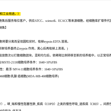
床和工业用途。）
服务每位客户，供应ATCC、sciencell、ECACC等来源细胞，经细胞库扩增传
销售】
细胞将要分离而呈现圆粒状时，吸掉trypsin-EDTA 溶液。
血清之新鲜培养基终止trypsin 作用，离心后再吸掉上清液。)
下吸放数次以打散细胞团块，混和均匀后，依稀释比例转移至新的培养瓶中，以正常培
STO-211H细胞培养条件：1640+10%FBS
悬浮/ MV4-11细胞培养条件：1640+10%FBS
468细胞\乳腺 癌细胞(MDA-MB-468细胞培养)
），哮_喘和慢性阻塞性肺_疾病（COPD）之类的慢性呼吸_道疾病（CRD）。间质