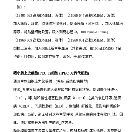
一侧）；
（12491-023 高糖DMEM，液体）（11960-044 高糖DMEM，液体）
加入胰酶，静置，待细胞将脱落时，倒掉胰酶（可不倒），加入适量培
养液，将贴壁细胞吹落，吸入到离心管中，1000r.min-1×5min；
（11960-069 高糖DMEM，液体）（11960-051 高糖DMEM，液体）
倒掉上清液，加入900uL新生牛血清（营养来源）和100 uLDMSO（保
护剂）打匀后，吸到冻存管中，密封，于-80℃冻存。
猪小肠上皮细胞IPEC-J2细胞 (IPEC-J2传代细胞)
通派生物细胞库为您提供：(呼吸_系统疾病模型)
呼吸_系统疾病涵盖影响人类呼吸的所有病理状况。例如囊性纤维化
（CF），哮_喘和慢性阻塞性肺_疾病（COPD）之类的慢性呼吸_道疾
病（CRD）。间质性肺病（ILD），例如肺_纤维化，是影响间质的肺
部疾病。当前，尚无针对这些主要呼吸_系统疾病的具体有效疗_法，因
此，迫切需要开发出对应的治_疗方法。
动物模型强调了探索人类疾病机制，识别多种疾_病的诊断，发现新型