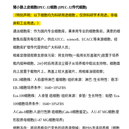
猪小肠上皮细胞IPEC-J2细胞 (IPEC-J2传代细胞)
（特别声明：以下细胞均为科研用途细胞 ，仅供科研学术用途，非临
床和工业用途。）
通派细胞库：作为国内专业细胞库，秉承用专业的细胞售前，满意的细
胞售后服务每位客户，供应ATCC、sciencell、ECACC等来源细胞，经
细胞库扩增传代提供给广大科研人员；
相差显微镜观察支原体污染：将支持物(一般用长形盖玻片)放置于培养
瓶内接种细胞，24小时后用清洁尘镊子从培养瓶中取出支持物，细胞面
向上放置于载物片上，再盖上较大盖玻片，用相差油镜观察；
EB-3细胞株：人伯基特淋巴 瘤细胞/ 组织来源：淋巴 /生长特性：悬浮/
EB-3细胞培养条件：1640+10%FBS
Eca-109细胞株：人食管 癌细胞/ 组织来源：食管/ 生长特性：贴壁/ Eca-
109细胞培养条件：1640+10%FBS
人Calu-6细胞\人退行性肺 癌细胞(Calu-6细胞鉴定)、人U-87 MG细胞\星
形胶质母细胞(U-87 MG细胞培养)
细胞冻存：将培养瓶中已变色的培养液倒掉；用PBS洗涤培养瓶（细胞