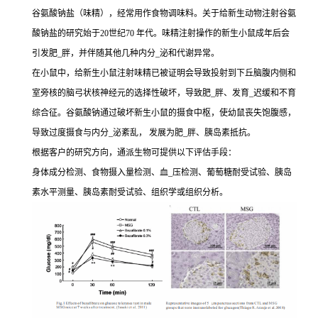
谷氨酸钠盐（味精），经常用作食物调味料。关于给新生动物注射谷氨
酸钠盐的研究始于20世纪70 年代。味精注射操作的新生小鼠成年后会
引发肥_胖，并伴随其他几种内分_泌和代谢异常。
在小鼠中，给新生小鼠注射味精已被证明会导致投射到下丘脑腹内侧和
室旁核的脑弓状核神经元的选择性破坏，导致肥_胖、发育_迟缓和不育
综合征。谷氨酸钠通过破坏新生小鼠的摄食中枢，使幼鼠丧失饱腹感，
导致过度摄食与内分_泌紊乱， 发展为肥_胖、胰岛素抵抗。
根据客户的研究方向，通派生物可提供以下评估手段：
身体成分检测、食物摄入量检测、血_压检测、葡萄糖耐受试验、胰岛
素水平测量、胰岛素耐受试验、组织学或组织分析。