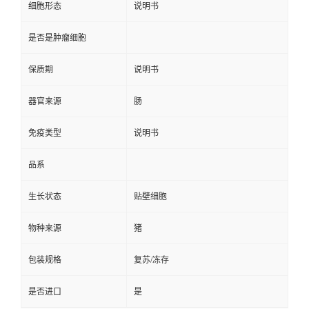
细胞形态
说明书
是否是肿瘤细胞
保质期
说明书
器官来源
肠
免疫类型
说明书
品系
生长状态
贴壁细胞
物种来源
猪
包装规格
复苏/冻存
是否进口
是