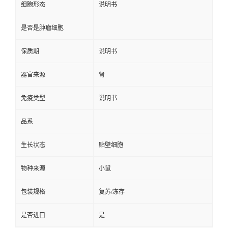
细胞形态
说明书
是否是肿瘤细胞
保质期
说明书
器官来源
肾
免疫类型
说明书
品系
生长状态
贴壁细胞
物种来源
小鼠
包装规格
复苏/冻存
是否进口
是