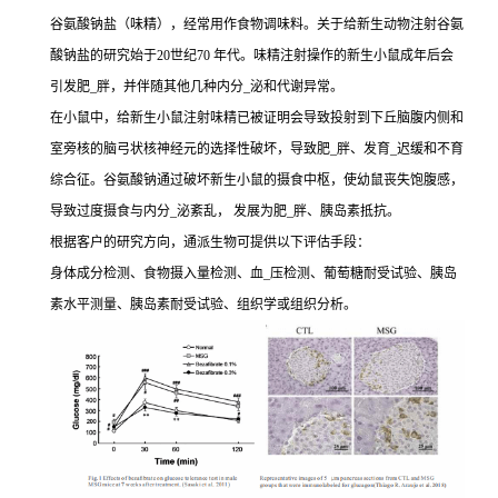
谷氨酸钠盐（味精），经常用作食物调味料。关于给新生动物注射谷氨
酸钠盐的研究始于20世纪70 年代。味精注射操作的新生小鼠成年后会
引发肥_胖，并伴随其他几种内分_泌和代谢异常。
在小鼠中，给新生小鼠注射味精已被证明会导致投射到下丘脑腹内侧和
室旁核的脑弓状核神经元的选择性破坏，导致肥_胖、发育_迟缓和不育
综合征。谷氨酸钠通过破坏新生小鼠的摄食中枢，使幼鼠丧失饱腹感，
导致过度摄食与内分_泌紊乱， 发展为肥_胖、胰岛素抵抗。
根据客户的研究方向，通派生物可提供以下评估手段：
身体成分检测、食物摄入量检测、血_压检测、葡萄糖耐受试验、胰岛
素水平测量、胰岛素耐受试验、组织学或组织分析。