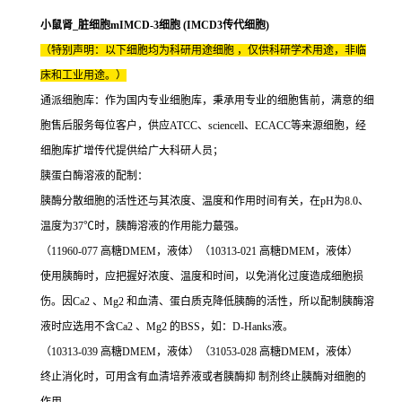
小鼠肾_脏细胞mIMCD-3细胞 (IMCD3传代细胞)
（特别声明：以下细胞均为科研用途细胞 ，仅供科研学术用途，非临
床和工业用途。）
通派细胞库：作为国内专业细胞库，秉承用专业的细胞售前，满意的细
胞售后服务每位客户，供应ATCC、sciencell、ECACC等来源细胞，经
细胞库扩增传代提供给广大科研人员；
胰蛋白酶溶液的配制：
胰酶分散细胞的活性还与其浓度、温度和作用时间有关，在pH为8.0、
温度为37℃时，胰酶溶液的作用能力蕞强。
（11960-077 高糖DMEM，液体）（10313-021 高糖DMEM，液体）
使用胰酶时，应把握好浓度、温度和时间，以免消化过度造成细胞损
伤。因Ca2 、Mg2 和血清、蛋白质克降低胰酶的活性，所以配制胰酶溶
液时应选用不含Ca2 、Mg2 的BSS，如：D-Hanks液。
（10313-039 高糖DMEM，液体）（31053-028 高糖DMEM，液体）
终止消化时，可用含有血清培养液或者胰酶抑 制剂终止胰酶对细胞的