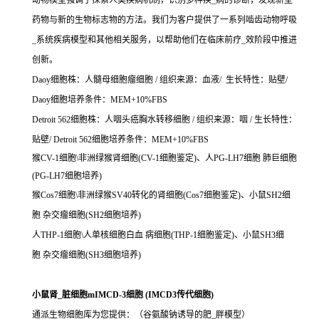
动物模型强调了探索人类疾病机制，识别多种疾_病的诊断，发现新型
药物与新的生物标志物的方法。我们为客户提供了一系列啮齿动物呼吸
_系统疾病模型和其他相关服务，以帮助他们在临床前疗_效阶段中推进
创新。
Daoy细胞株：人髓母细胞瘤细胞 / 组织来源：血液/ 生长特性：贴壁/
Daoy细胞培养条件：MEM+10%FBS
Detroit 562细胞株：人咽头癌胸水转移细胞 / 组织来源：咽 / 生长特性：
贴壁/ Detroit 562细胞培养条件：MEM+10%FBS
猴CV-1细胞\非洲绿猴肾细胞(CV-1细胞鉴定)、人PG-LH7细胞 肺巨细胞
(PG-LH7细胞培养)
猴Cos7细胞\非洲绿猴SV40转化的肾细胞(Cos7细胞鉴定)、小鼠SH2细
胞 杂交瘤细胞(SH2细胞培养)
人THP-1细胞\人单核细胞白血 病细胞(THP-1细胞鉴定)、小鼠SH3细
胞 杂交瘤细胞(SH3细胞培养)
小鼠肾_脏细胞mIMCD-3细胞 (IMCD3传代细胞)
通派生物细胞库为您提供：（谷氨酸钠诱导的肥_胖模型）