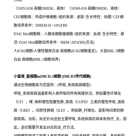
作用。
（31053-036 高糖DMEM，液体）（10569-010 高糖DMEM，液体）
CEF细胞株：鸡成纤维细胞 /组织来源：皮肤 /生长特性：贴壁/ CEF细
胞培养条件：DMEM-H +10%FBS
D341 Med细胞株：人髓母细胞瘤细胞 /组织来源：血液/ 生长特性：悬
浮/ D341 Med细胞培养条件：MEM+20%FBS(灭活)
人K562细胞\人慢性髓原白血 病细胞(K562细胞鉴定)、大鼠RBL-1细胞
白血 病细胞(RBL-1细胞培养)
小鼠肾_脏细胞mIMCD-3细胞 (IMCD3传代细胞)
通派生物细胞库为您提供：(呼吸_系统疾病模型)
呼吸_系统疾病涵盖影响人类呼吸的所有病理状况。例如囊性纤维化
（CF），哮_喘和慢性阻塞性肺_疾病（COPD）之类的慢性呼吸_道疾
病（CRD）。间质性肺病（ILD），例如肺_纤维化，是影响间质的肺
部疾病。当前，尚无针对这些主要呼吸_系统疾病的具体有效疗_法，因
此，迫切需要开发出对应的治_疗方法。