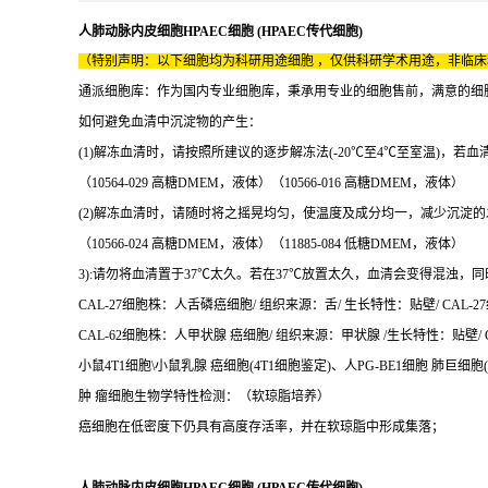
人肺动脉内皮细胞HPAEC细胞 (HPAEC传代细胞)
（特别声明：以下细胞均为科研用途细胞 ，仅供科研学术用途，非临
通派细胞库：作为国内专业细胞库，秉承用专业的细胞售前，满意的细胞售后
如何避免血清中沉淀物的产生：
(1)解冻血清时，请按照所建议的逐步解冻法(-20℃至4℃至室温)，若血
（10564-029 高糖DMEM，液体）（10566-016 高糖DMEM，液体）
(2)解冻血清时，请随时将之摇晃均匀，使温度及成分均一，减少沉淀的
（10566-024 高糖DMEM，液体）（11885-084 低糖DMEM，液体）
3):请勿将血清置于37℃太久。若在37℃放置太久，血清会变得混浊
CAL-27细胞株：人舌磷癌细胞/ 组织来源：舌/ 生长特性：贴壁/ CAL-27
CAL-62细胞株：人甲状腺 癌细胞/ 组织来源：甲状腺 /生长特性：贴壁/ CA
小鼠4T1细胞\小鼠乳腺 癌细胞(4T1细胞鉴定)、人PG-BE1细胞 肺巨细胞(
肿 瘤细胞生物学特性检测：（软琼脂培养）
癌细胞在低密度下仍具有高度存活率，并在软琼脂中形成集落；