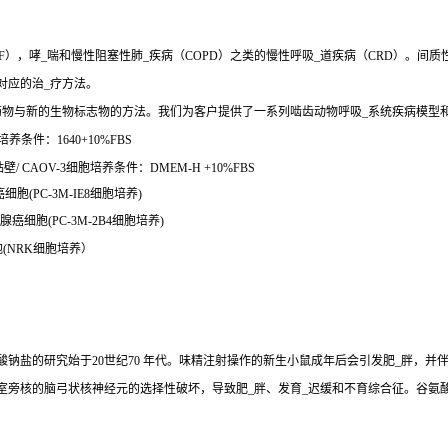
），哮_喘和慢性阻塞性肺_疾病（COPD）之类的慢性呼吸_道疾病（CRD）。间质
对应的治_疗方法。
药物与新的生物标志物的方法。我们为客户提供了一系列啮齿动物呼吸_系统疾病模型
培养条件：1640+10%FBS
 CAOV-3细胞培养条件：DMEM-H +10%FBS
细胞(PC-3M-IE8细胞培养)
 腺癌细胞(PC-3M-2B4细胞培养)
胞(NRK细胞培养）
钠盐的研究始于20世纪70 年代。味精注射操作的新生小鼠成年后会引发肥_胖，并
室旁核的脑弓状核神经元的选择性破坏，导致肥_胖、发育_迟缓和不育综合征。谷氨