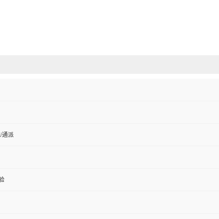
ell/通派
验