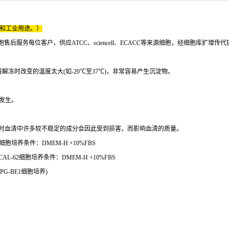
床和工业用途。）
服务每位客户，供应ATCC、sciencell、ECACC等来源细胞，经细胞库扩增传
清解冻时改变的温度太大(如-20℃至37℃)，非常容易产生沉淀物。
发生。
，同时血清中许多较不稳定的成分会因此受到损害，而影响血清的质量。
细胞培养条件：DMEM-H +10%FBS
L-62细胞培养条件：DMEM-H +10%FBS
PG-BE1细胞培养)