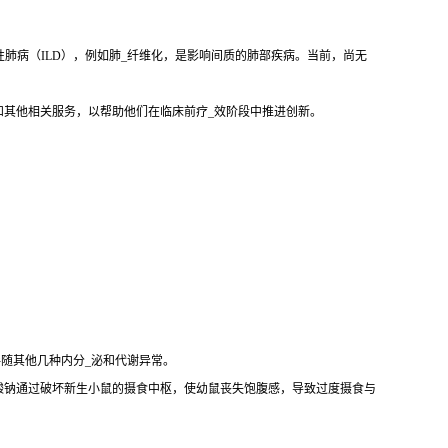
性肺病（ILD），例如肺_纤维化，是影响间质的肺部疾病。当前，尚无
和其他相关服务，以帮助他们在临床前疗_效阶段中推进创新。
伴随其他几种内分_泌和代谢异常。
酸钠通过破坏新生小鼠的摄食中枢，使幼鼠丧失饱腹感，导致过度摄食与