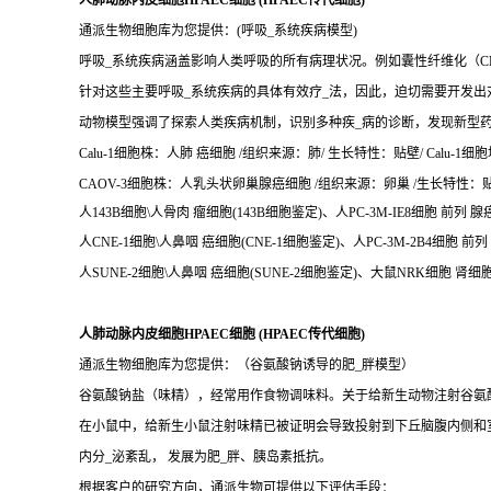
人肺动脉内皮细胞HPAEC细胞 (HPAEC传代细胞)
通派生物细胞库为您提供：(呼吸_系统疾病模型)
呼吸_系统疾病涵盖影响人类呼吸的所有病理状况。例如囊性纤维化（CF
针对这些主要呼吸_系统疾病的具体有效疗_法，因此，迫切需要开发出
动物模型强调了探索人类疾病机制，识别多种疾_病的诊断，发现新型
Calu-1细胞株：人肺 癌细胞 /组织来源：肺/ 生长特性：贴壁/ Calu-1细胞
CAOV-3细胞株：人乳头状卵巢腺癌细胞 /组织来源：卵巢 /生长特性：贴壁/
人143B细胞\人骨肉 瘤细胞(143B细胞鉴定)、人PC-3M-IE8细胞 前列 腺癌
人CNE-1细胞\人鼻咽 癌细胞(CNE-1细胞鉴定)、人PC-3M-2B4细胞 前列
人SUNE-2细胞\人鼻咽 癌细胞(SUNE-2细胞鉴定)、大鼠NRK细胞 肾细
人肺动脉内皮细胞HPAEC细胞 (HPAEC传代细胞)
通派生物细胞库为您提供：（谷氨酸钠诱导的肥_胖模型）
谷氨酸钠盐（味精），经常用作食物调味料。关于给新生动物注射谷氨酸
在小鼠中，给新生小鼠注射味精已被证明会导致投射到下丘脑腹内侧和
内分_泌紊乱， 发展为肥_胖、胰岛素抵抗。
根据客户的研究方向，通派生物可提供以下评估手段：