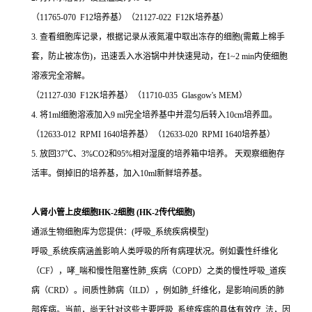
（11765-070 F12培养基）（21127-022 F12K培养基）
3. 查看细胞库记录，根据记录从液氮灌中取出冻存的细胞(需戴上棉手
套，防止被冻伤)，迅速丢入水浴锅中并快速晃动，在1~2 min内使细胞
溶液完全溶解。
（21127-030 F12K培养基）（11710-035 Glasgow's MEM）
4. 将1ml细胞溶液加入9 ml完全培养基中并混匀后转入10cm培养皿。
（12633-012 RPMI 1640培养基）（12633-020 RPMI 1640培养基）
5. 放回37℃、3%CO2和95%相对湿度的培养箱中培养。 天观察细胞存
活率。倒掉旧的培养基，加入10ml新鲜培养基。
人肾小管上皮细胞HK-2细胞 (HK-2传代细胞)
通派生物细胞库为您提供：(呼吸_系统疾病模型)
呼吸_系统疾病涵盖影响人类呼吸的所有病理状况。例如囊性纤维化
（CF），哮_喘和慢性阻塞性肺_疾病（COPD）之类的慢性呼吸_道疾
病（CRD）。间质性肺病（ILD），例如肺_纤维化，是影响间质的肺
部疾病。当前，尚无针对这些主要呼吸_系统疾病的具体有效疗_法，因