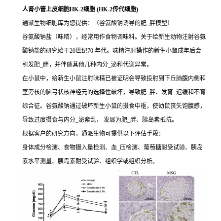
人肾小管上皮细胞HK-2细胞 (HK-2传代细胞)
通派生物细胞库为您提供：（谷氨酸钠诱导的肥_胖模型）
谷氨酸钠盐（味精），经常用作食物调味料。关于给新生动物注射谷氨
酸钠盐的研究始于20世纪70 年代。味精注射操作的新生小鼠成年后会
引发肥_胖，并伴随其他几种内分_泌和代谢异常。
在小鼠中，给新生小鼠注射味精已被证明会导致投射到下丘脑腹内侧和
室旁核的脑弓状核神经元的选择性破坏，导致肥_胖、发育_迟缓和不育
综合征。谷氨酸钠通过破坏新生小鼠的摄食中枢，使幼鼠丧失饱腹感，
导致过度摄食与内分_泌紊乱， 发展为肥_胖、胰岛素抵抗。
根据客户的研究方向，通派生物可提供以下评估手段：
身体成分检测、食物摄入量检测、血_压检测、葡萄糖耐受试验、胰岛
素水平测量、胰岛素耐受试验、组织学或组织分析。