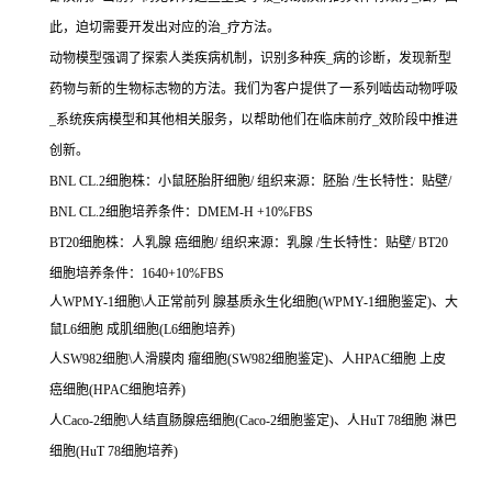
此，迫切需要开发出对应的治_疗方法。
动物模型强调了探索人类疾病机制，识别多种疾_病的诊断，发现新型
药物与新的生物标志物的方法。我们为客户提供了一系列啮齿动物呼吸
_系统疾病模型和其他相关服务，以帮助他们在临床前疗_效阶段中推进
创新。
BNL CL.2细胞株：小鼠胚胎肝细胞/ 组织来源：胚胎 /生长特性：贴壁/
BNL CL.2细胞培养条件：DMEM-H +10%FBS
BT20细胞株：人乳腺 癌细胞/ 组织来源：乳腺 /生长特性：贴壁/ BT20
细胞培养条件：1640+10%FBS
人WPMY-1细胞\人正常前列 腺基质永生化细胞(WPMY-1细胞鉴定)、大
鼠L6细胞 成肌细胞(L6细胞培养)
人SW982细胞\人滑膜肉 瘤细胞(SW982细胞鉴定)、人HPAC细胞 上皮
癌细胞(HPAC细胞培养)
人Caco-2细胞\人结直肠腺癌细胞(Caco-2细胞鉴定)、人HuT 78细胞 淋巴
细胞(HuT 78细胞培养)