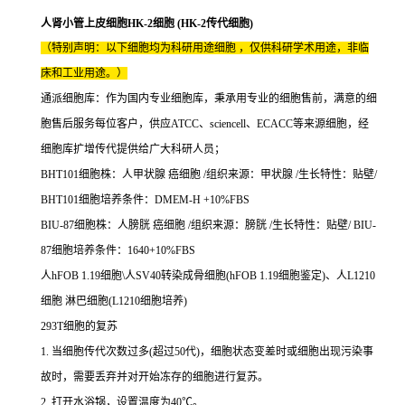
人肾小管上皮细胞HK-2细胞 (HK-2传代细胞)
（特别声明：以下细胞均为科研用途细胞 ，仅供科研学术用途，非临
床和工业用途。）
通派细胞库：作为国内专业细胞库，秉承用专业的细胞售前，满意的细
胞售后服务每位客户，供应ATCC、sciencell、ECACC等来源细胞，经
细胞库扩增传代提供给广大科研人员；
BHT101细胞株：人甲状腺 癌细胞 /组织来源：甲状腺 /生长特性：贴壁/
BHT101细胞培养条件：DMEM-H +10%FBS
BIU-87细胞株：人膀胱 癌细胞 /组织来源：膀胱 /生长特性：贴壁/ BIU-
87细胞培养条件：1640+10%FBS
人hFOB 1.19细胞\人SV40转染成骨细胞(hFOB 1.19细胞鉴定)、人L1210
细胞 淋巴细胞(L1210细胞培养)
293T细胞的复苏
1. 当细胞传代次数过多(超过50代)，细胞状态变差时或细胞出现污染事
故时，需要丢弃并对开始冻存的细胞进行复苏。
2. 打开水浴锅，设置温度为40℃。