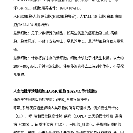
SK-NEP-1细胞株：人肾母细胞瘤细胞 /组织来源：肾 /生长特性：悬
浮/ SK-NEP-1细胞培养条件：1640+10%FBS
人H292细胞\人肺 癌细胞(H292细胞鉴定)、人TALL-104细胞 白血 病细
胞(TALL-104细胞培养)
悬浮细胞：见于少数特殊的细胞，如某些类型的癌细胞及白血 病细
胞。胞体圆形，不贴于支持物上，呈悬浮生长。悬浮型细胞容易大量繁
殖。
悬浮细胞：计数将要冻存的活细胞。细胞应该处于对数生长期。以大约
200～400g离心5分钟沉淀细胞，使用移液管移去上清到小体积，不要搅
乱细胞。
人主动脉平滑肌细胞HASMC细胞 (HASMC传代细胞)
通派生物细胞库为您提供：(呼吸_系统疾病模型)
呼吸_系统疾病涵盖影响人类呼吸的所有病理状况。例如囊性纤维化
（CF），哮_喘和慢性阻塞性肺_疾病（COPD）之类的慢性呼吸_道疾
病（CRD）。间质性肺病（ILD），例如肺_纤维化，是影响间质的肺