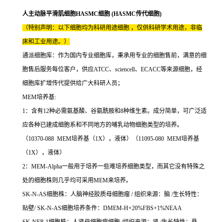
人主动脉平滑肌细胞HASMC细胞 (HASMC传代细胞)
（特别声明：以下细胞均为科研用途细胞 ，仅供科研学术用途，非临
床和工业用途。）
通派细胞库：作为国内专业细胞库，秉承用专业的细胞售前，满意的细
胞售后服务每位客户，供应ATCC、sciencell、ECACC等来源细胞，经
细胞库扩增传代提供给广大科研人员；
MEM培养基:
1：含有12种必需氨基酸、谷氨酰胺和8种维生素。成分简单，可广泛适
应各种已建成细胞系和不同地方的哺乳动物细胞类型的培养。
（10370-088 MEM培养基（1X），液体）（11095-080 MEM培养基
（1X），液体）
2：MEM-Alpha一般用于培养一些难培养细胞类型，而其它没有特殊之
处的细胞株则几乎均可采用MEM来培养。
SK-N-AS细胞株：人脑神经胶质母细胞瘤 / 组织来源：脑 /生长特性：
贴壁/ SK-N-AS细胞培养条件：DMEM-H+20%FBS+1%NEAA