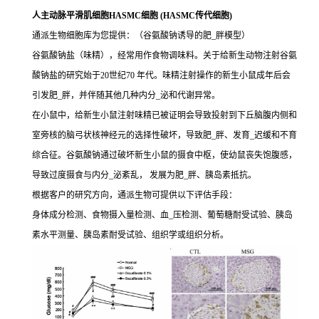
人主动脉平滑肌细胞HASMC细胞 (HASMC传代细胞)
通派生物细胞库为您提供：（谷氨酸钠诱导的肥_胖模型）
谷氨酸钠盐（味精），经常用作食物调味料。关于给新生动物注射谷氨
酸钠盐的研究始于20世纪70 年代。味精注射操作的新生小鼠成年后会
引发肥_胖，并伴随其他几种内分_泌和代谢异常。
在小鼠中，给新生小鼠注射味精已被证明会导致投射到下丘脑腹内侧和
室旁核的脑弓状核神经元的选择性破坏，导致肥_胖、发育_迟缓和不育
综合征。谷氨酸钠通过破坏新生小鼠的摄食中枢，使幼鼠丧失饱腹感，
导致过度摄食与内分_泌紊乱， 发展为肥_胖、胰岛素抵抗。
根据客户的研究方向，通派生物可提供以下评估手段：
身体成分检测、食物摄入量检测、血_压检测、葡萄糖耐受试验、胰岛
素水平测量、胰岛素耐受试验、组织学或组织分析。