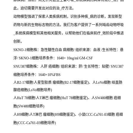
部疾病。当前，尚无针对这些主要呼吸_系统疾病的具体有效疗_法，因
此，迫切需要开发出对应的治_疗方法。
动物模型强调了探索人类疾病机制，识别多种疾_病的诊断，发现新型
药物与新的生物标志物的方法。我们为客户提供了一系列啮齿动物呼吸
_系统疾病模型和其他相关服务，以帮助他们在临床前疗_效阶段中推进
创新。
SKNO-1细胞株：急性髓性白血 病细胞/ 组织来源：血液 /生长特性：悬
浮/ SKNO-1细胞培养条件：1640+ 10ng/ml GM-CSF
SNU387细胞株：人肝 癌细胞/ 组织来源：肝/ 生长特性：贴壁/ SNU387
细胞培养条件：1640+10%FBS
人B2-17细胞\人星型胶质 瘤细胞(B2-17细胞鉴定)、人LoVo细胞 结直肠
腺癌细胞(LoVo细胞培养)
人HuT 78细胞\人T淋巴 瘤细胞(HuT 78细胞鉴定)、人SW480细胞 癌细
胞(SW480细胞培养)
人H9细胞\人T淋巴 瘤细胞(H9细胞鉴定)、小鼠CCC-Ca761-03细胞 癌细
胞(CCC-Ca761-03细胞培养)