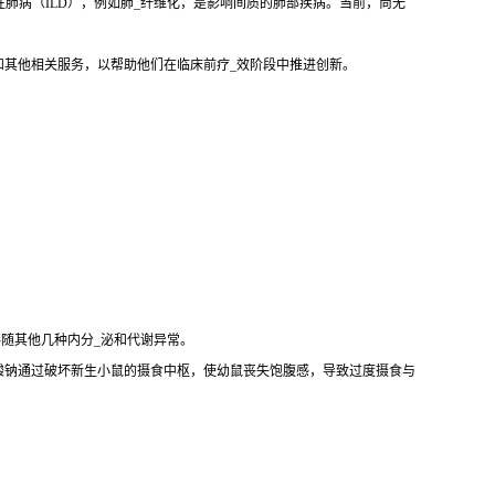
性肺病（ILD），例如肺_纤维化，是影响间质的肺部疾病。当前，尚无
和其他相关服务，以帮助他们在临床前疗_效阶段中推进创新。
伴随其他几种内分_泌和代谢异常。
酸钠通过破坏新生小鼠的摄食中枢，使幼鼠丧失饱腹感，导致过度摄食与