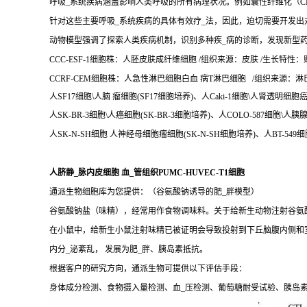
呼吸_系统疾病涵盖影响人类呼吸的所有病理状况。例如囊性纤维化（CF
针对这些主要呼吸_系统疾病的具体有效疗_法，因此，迫切需要开发出
动物模型强调了探索人类疾病机制，识别多种疾_病的诊断，发现新型
CCC-ESF-1细胞株：人胚皮肤成纤维细胞 /组织来源：皮肤 /生长特性：贴壁 
CCRF-CEM细胞株：人急性淋巴细胞白血 病T淋巴细胞 /组织来源：淋巴 /
人SF17细胞\人脑 瘤细胞(SF17细胞培养)、人Caki-1细胞\人肾透明细胞癌
人SK-BR-3细胞\人癌细胞(SK-BR-3细胞培养)、人COLO-587细胞\人胰腺
人SK-N-SH细胞 人神经母细胞瘤细胞(SK-N-SH细胞培养)、人BT-549细
人脐静_脉内皮细胞 血_管组织PUMC-HUVEC-T1细胞
通派生物细胞库为您提供：（谷氨酸钠诱导的肥_胖模型）
谷氨酸钠盐（味精），经常用作食物调味料。关于给新生动物注射谷氨酸
在小鼠中，给新生小鼠注射味精已被证明会导致投射到下丘脑腹内侧和
内分_泌紊乱， 发展为肥_胖、胰岛素抵抗。
根据客户的研究方向，通派生物可提供以下评估手段：
身体成分检测、食物摄入量检测、血_压检测、葡萄糖耐受试验、胰岛