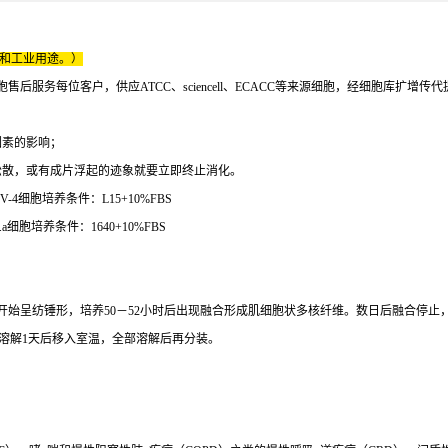
床和工业用途。）
服务每位客户，供应ATCC、sciencell、ECACC等来源细胞，经细胞库扩增传
因素的影响；
松散，或有成片浮起的迹象就要立即终止消化。
-4细胞培养条件：L15+10%FBS
a细胞培养条件：1640+10%FBS
细胞生长开始呈纺锤形，培养50－52小时后出现融合形成肌细胞状多核纤维。数日后融合
中溶解1天后移入室温，全部溶解后再分装。