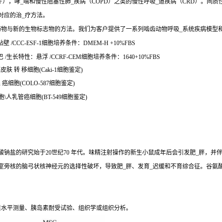
），哮_喘和慢性阻塞性肺_疾病（COPD）之类的慢性呼吸_道疾病（CRD）。间质
对应的治_疗方法。
药物与新的生物标志物的方法。我们为客户提供了一系列啮齿动物呼吸_系统疾病模型
/CCC-ESF-1细胞培养条件：DMEM-H +10%FBS
生长特性：悬浮 /CCRF-CEM细胞培养条件：1640+10%FBS
皮肤 转 移细胞(Caki-1细胞鉴定)
 癌细胞(COLO-587细胞鉴定)
胞\人乳管癌细胞(BT-549细胞鉴定)
钠盐的研究始于20世纪70 年代。味精注射操作的新生小鼠成年后会引发肥_胖，并
室旁核的脑弓状核神经元的选择性破坏，导致肥_胖、发育_迟缓和不育综合征。谷氨
素水平测量、胰岛素耐受试验、组织学或组织分析。