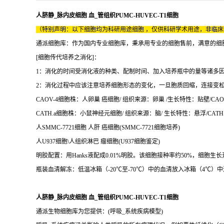
人脐静_脉内皮细胞 血_管组织PUMC-HUVEC-T1细胞
（特别声明：以下细胞均为科研用途细胞 ，仅供科研学术用途，非临
通派细胞库：作为国内专业细胞库，秉承用专业的细胞售前，满意的细胞售后
[细胞传代培养之消化]：
1：消化的时间受消化液的种类、配制时间、加入培养瓶中的量等诸多
2：消化过程中应该注意培养细胞形态的变化，一旦胞质回缩，连接变
CAOV-4细胞株：人卵巢 癌细胞/ 组织来源：卵巢 /生长特性：贴壁/CAOV
CATH.a细胞株：小鼠神经元细胞/ 组织来源：脑/ 生长特性：悬浮/CATH.
人SMMC-7721细胞 人肝 癌细胞(SMMC-7721细胞培养)
人U937细胞\人组织淋巴 瘤细胞(U937细胞鉴定)
明胶配置：用Hanks液配成0.01%明胶。该细胞接种率约50%，
瓶装血清解冻：低温冰箱（-20℃至-70℃）中的血清放入冰箱（4℃）
人脐静_脉内皮细胞 血_管组织PUMC-HUVEC-T1细胞
通派生物细胞库为您提供：(呼吸_系统疾病模型)