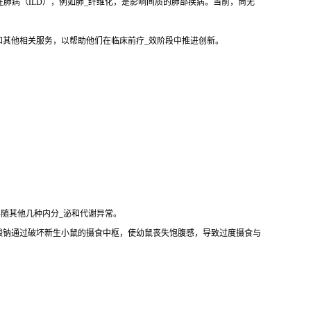
性肺病（ILD），例如肺_纤维化，是影响间质的肺部疾病。当前，尚无
和其他相关服务，以帮助他们在临床前疗_效阶段中推进创新。
伴随其他几种内分_泌和代谢异常。
酸钠通过破坏新生小鼠的摄食中枢，使幼鼠丧失饱腹感，导致过度摄食与