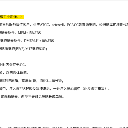
床和工业用途。）
服务每位客户，供应ATCC、sciencell、ECACC等来源细胞，经细胞库扩增传
胞培养条件：MEM+15%FBS
e细胞培养条件：DMEM-H +10%FBS
胞瘤细胞(BE(2)-M17细胞实验)
小时内保存于4℃。
扎紧，以防液体返流。
的粗制胶原酶，充满血 管，消化3—10分钟；
管中，注入温PBS轻轻反复冲洗后，一并注入离心管中（此步骤可重复）。
中，置温箱培养。两至三天可见细胞长成单层。