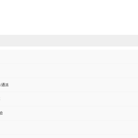
ell/通派
C
验