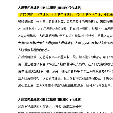
人肝窦内皮细胞HHSEC细胞 (HHSEC传代细胞)
（特别声明：以下细胞均为科研用途细胞 ，仅供科研学术用途，非临
通派细胞库：作为国内专业细胞库，秉承用专业的细胞售前，满意的细胞售后
AC16细胞株：人心肌细胞 /组织来源：肌肉 /生长特性：贴壁 / AC16细
Anglne细胞株：人卵巢 癌细胞 /组织来源：卵巢 /生长特性：贴壁/Angln
大鼠BRL细胞\大鼠肝细胞(BRL细胞鉴定)、人BE(2)-M17细胞\人神经母细
人脐带静 脉灌流消化法：
产后新鲜脐带，无菌剪取10—15厘米长一段，如不能立即培养，可于12
用三通注射器吸取温PBS液注入脐静 脉中洗去残血，在入口处用线绳
用血 管钳夹紧脐带一端，从另一端向脐静 脉中徐徐注入终浓度为0.1%
注入口用线绳扎，以防液体返流。吸出含有内皮细胞的消化液，于离心
离心去上清，加入RPMI1640培养液制成细胞悬液，接种入培养器皿
人肝窦内皮细胞HHSEC细胞 (HHSEC传代细胞)
通派生物细胞库为您提供：(呼吸_系统疾病模型)