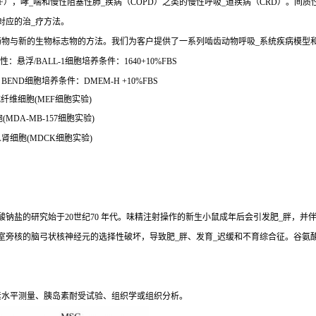
），哮_喘和慢性阻塞性肺_疾病（COPD）之类的慢性呼吸_道疾病（CRD）。间质
对应的治_疗方法。
药物与新的生物标志物的方法。我们为客户提供了一系列啮齿动物呼吸_系统疾病模型
悬浮/BALL-1细胞培养条件：1640+10%FBS
END细胞培养条件：DMEM-H +10%FBS
成纤维细胞(MEF细胞实验)
MDA-MB-157细胞实验)
人肾细胞(MDCK细胞实验)
钠盐的研究始于20世纪70 年代。味精注射操作的新生小鼠成年后会引发肥_胖，并
室旁核的脑弓状核神经元的选择性破坏，导致肥_胖、发育_迟缓和不育综合征。谷氨
素水平测量、胰岛素耐受试验、组织学或组织分析。