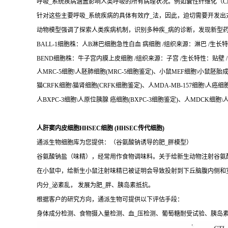
呼吸_系统疾病涵盖影响人类呼吸的所有病理状况。例如囊性纤维化（CF
针对这些主要呼吸_系统疾病的具体有效疗_法，因此，迫切需要开发出
动物模型强调了探索人类疾病机制，识别多种疾_病的诊断，发现新型
BALL-1细胞株：人B淋巴细胞急性白血 病细胞 /组织来源：淋巴 /生长特性：
BEND细胞株：牛子宫内膜上皮细胞 /组织来源：子宫 /生长特性：贴壁 / B
人MRC-5细胞\人胚肺细胞(MRC-5细胞鉴定)、小鼠MEF细胞\小鼠胚胎
猫CRFK细胞\猫肾细胞(CRFK细胞鉴定)、人MDA-MB-157细胞\人癌细胞(
人BXPC-3细胞\人原位胰腺 癌细胞(BXPC-3细胞鉴定)、人MDCK细胞\
人肝窦内皮细胞HHSEC细胞 (HHSEC传代细胞)
通派生物细胞库为您提供：（谷氨酸钠诱导的肥_胖模型）
谷氨酸钠盐（味精），经常用作食物调味料。关于给新生动物注射谷氨酸
在小鼠中，给新生小鼠注射味精已被证明会导致投射到下丘脑腹内侧和
内分_泌紊乱， 发展为肥_胖、胰岛素抵抗。
根据客户的研究方向，通派生物可提供以下评估手段：
身体成分检测、食物摄入量检测、血_压检测、葡萄糖耐受试验、胰岛