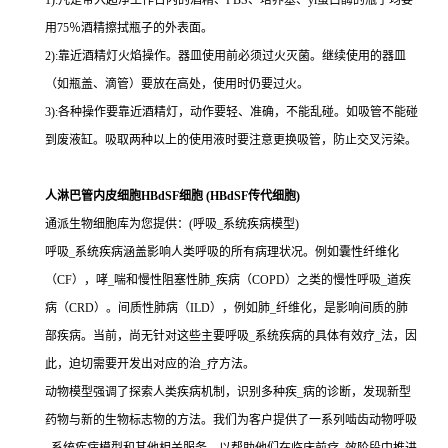
1):凡是带入超净工作台内的酒精、PBS、培养基、yi蛋白酶的瓶子均要
用75％酒精擦拭瓶子的外表面。
2):靠近酒精灯火焰操作。器皿使用前必须过火灭菌。继续使用的器皿
（如瓶盖、滴管）要放在高处，使用时仍要过火。
3):各种操作要靠近酒精灯，动作要轻、准确，不能乱碰。如吸管不能碰
到废液缸。吸取两种以上的使用液时要注意更换吸管，防止交叉污染。
人淋巴管内皮细胞HBdSF细胞 (HBdSF传代细胞)
通派生物细胞库为您提供：(呼吸_系统疾病模型)
呼吸_系统疾病涵盖影响人类呼吸的所有病理状况。例如囊性纤维化
（CF），哮_喘和慢性阻塞性肺_疾病（COPD）之类的慢性呼吸_道疾
病（CRD）。间质性肺病（ILD），例如肺_纤维化，是影响间质的肺
部疾病。当前，尚无针对这些主要呼吸_系统疾病的具体有效疗_法，因
此，迫切需要开发出对应的治_疗方法。
动物模型强调了探索人类疾病机制，识别多种疾_病的诊断，发现新型
药物与新的生物标志物的方法。我们为客户提供了一系列啮齿动物呼吸