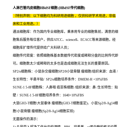
人淋巴管内皮细胞HBdSF细胞 (HBdSF传代细胞)
（特别声明：以下细胞均为科研用途细胞 ，仅供科研学术用途，非临
床和工业用途。）
通派细胞库：作为国内专业细胞库，秉承用专业的细胞售前，满意的细
胞售后服务每位客户，供应ATCC、sciencell、ECACC等来源细胞，经
细胞库扩增传代提供给广大科研人员；
细胞传代密度：依照细胞株基本数据传代密度或稀释分盘的比例传代即
可。细胞数太少或稀释的太多也是造成细胞无法生长的重要原因。
SP2/o细胞株：小鼠杂交瘤细胞SP2/0小鼠骨髓 瘤细胞/组织来源：血液 /
生长特性：半悬半贴/ SP2/o细胞培养条件：DMEM-H +10%FBS
SUNE-1 5-8F细胞株：人鼻咽 癌亚株细胞 /组织来源：鼻 /生长特性：贴
壁 / SUNE-1 5-8F细胞培养条件：1640+10%FBS
大鼠GH3-T细胞\大鼠垂体 瘤细胞(GH3-T细胞鉴定)、小鼠Sp2/0-Ag14细
胞\小鼠骨髓 瘤细胞(Sp2/0-Ag14细胞实验)
无菌操作的演示：