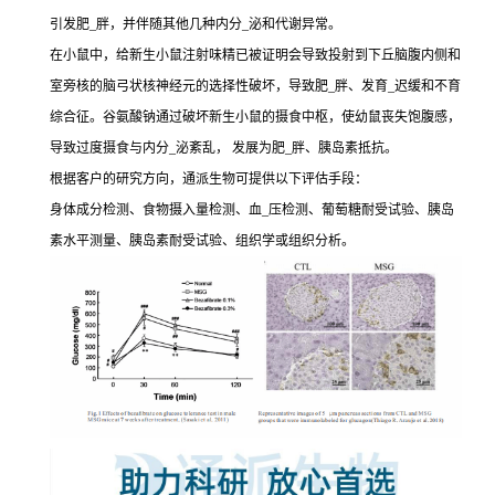
引发肥_胖，并伴随其他几种内分_泌和代谢异常。
在小鼠中，给新生小鼠注射味精已被证明会导致投射到下丘脑腹内侧和
室旁核的脑弓状核神经元的选择性破坏，导致肥_胖、发育_迟缓和不育
综合征。谷氨酸钠通过破坏新生小鼠的摄食中枢，使幼鼠丧失饱腹感，
导致过度摄食与内分_泌紊乱， 发展为肥_胖、胰岛素抵抗。
根据客户的研究方向，通派生物可提供以下评估手段：
身体成分检测、食物摄入量检测、血_压检测、葡萄糖耐受试验、胰岛
素水平测量、胰岛素耐受试验、组织学或组织分析。