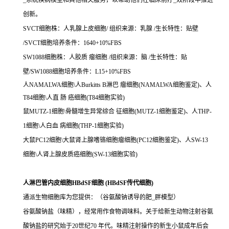
_系统疾病模型和其他相关服务，以帮助他们在临床前疗_效阶段中推进
创新。
SVCT细胞株：人乳腺上皮细胞/ 组织来源：乳腺 /生长特性：贴壁
/SVCT细胞培养条件：1640+10%FBS
SW1088细胞株：人胶质 瘤细胞 /组织来源：脑 /生长特性：贴
壁/SW1088细胞培养条件：L15+10%FBS
人NAMALWA细胞\人Burkitts B淋巴 瘤细胞(NAMALWA细胞鉴定)、人
T84细胞\人直 肠 癌细胞(T84细胞实验)
鼠MUTZ-1细胞\骨髓增生异常综合 征细胞(MUTZ-1细胞鉴定)、人THP-
1细胞\人白血 病细胞(THP-1细胞实验)
大鼠PC12细胞\大鼠肾上腺嗜铬细胞瘤细胞(PC12细胞鉴定)、人SW-13
细胞\人肾上腺皮质癌细胞(SW-13细胞实验)
人淋巴管内皮细胞HBdSF细胞 (HBdSF传代细胞)
通派生物细胞库为您提供：（谷氨酸钠诱导的肥_胖模型）
谷氨酸钠盐（味精），经常用作食物调味料。关于给新生动物注射谷氨
酸钠盐的研究始于20世纪70 年代。味精注射操作的新生小鼠成年后会