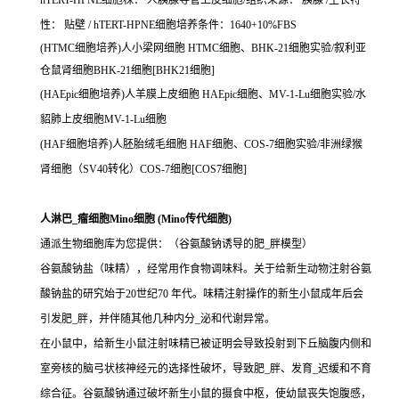
hTERT-HPNE细胞株： 人胰腺导管上皮细胞/组织来源： 胰腺 /生长特
性： 贴壁 / hTERT-HPNE细胞培养条件：1640+10%FBS
(HTMC细胞培养)人小梁网细胞 HTMC细胞、BHK-21细胞实验/叙利亚
仓鼠肾细胞BHK-21细胞[BHK21细胞]
(HAEpic细胞培养)人羊膜上皮细胞 HAEpic细胞、MV-1-Lu细胞实验/水
貂肺上皮细胞MV-1-Lu细胞
(HAF细胞培养)人胚胎绒毛细胞 HAF细胞、COS-7细胞实验/非洲绿猴
肾细胞（SV40转化）COS-7细胞[COS7细胞]
人淋巴_瘤细胞Mino细胞 (Mino传代细胞)
通派生物细胞库为您提供：（谷氨酸钠诱导的肥_胖模型）
谷氨酸钠盐（味精），经常用作食物调味料。关于给新生动物注射谷氨
酸钠盐的研究始于20世纪70 年代。味精注射操作的新生小鼠成年后会
引发肥_胖，并伴随其他几种内分_泌和代谢异常。
在小鼠中，给新生小鼠注射味精已被证明会导致投射到下丘脑腹内侧和
室旁核的脑弓状核神经元的选择性破坏，导致肥_胖、发育_迟缓和不育
综合征。谷氨酸钠通过破坏新生小鼠的摄食中枢，使幼鼠丧失饱腹感，