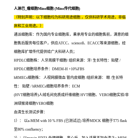
人淋巴_瘤细胞Mino细胞 (Mino传代细胞)
（特别声明：以下细胞均为科研用途细胞 ，仅供科研学术用途，非临
床和工业用途。）
通派细胞库：作为国内专业细胞库，秉承用专业的细胞售前，满意的细
胞售后服务每位客户，供应ATCC、sciencell、ECACC等来源细胞，经
细胞库扩增传代提供给广大科研人员；
HPDLC细胞株：人牙周膜干细胞/ 组织来源：牙/ 生长特性：贴壁 /
HPDLC细胞培养条件：DMEM-H +10%FBS
hRMECs细胞株： 人视网膜微血 管内皮细胞 /组织来源： 眼 /生长特
性： 贴壁 / hRMECs细胞培养条件：ECM
(HVT细胞培养)人绒毛间充质成纤维细胞 HVT细胞、VERO细胞实验/非
洲绿猴肾细胞VERO细胞
血清生长测试步骤：
1）： 以a-MEM with 10 % FBS (已测试过) 培养MDCK 细胞于T75 flask
至80% confluency；