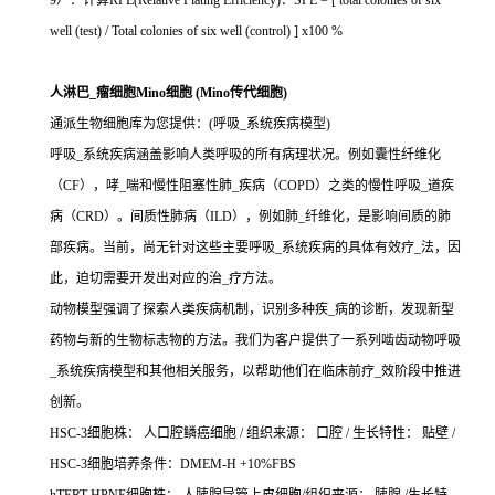
9）：计算RPE(Relative Plating Efficiency)：SPE = [ total colonies of six
well (test) / Total colonies of six well (control) ] x100 %
人淋巴_瘤细胞Mino细胞 (Mino传代细胞)
通派生物细胞库为您提供：(呼吸_系统疾病模型)
呼吸_系统疾病涵盖影响人类呼吸的所有病理状况。例如囊性纤维化
（CF），哮_喘和慢性阻塞性肺_疾病（COPD）之类的慢性呼吸_道疾
病（CRD）。间质性肺病（ILD），例如肺_纤维化，是影响间质的肺
部疾病。当前，尚无针对这些主要呼吸_系统疾病的具体有效疗_法，因
此，迫切需要开发出对应的治_疗方法。
动物模型强调了探索人类疾病机制，识别多种疾_病的诊断，发现新型
药物与新的生物标志物的方法。我们为客户提供了一系列啮齿动物呼吸
_系统疾病模型和其他相关服务，以帮助他们在临床前疗_效阶段中推进
创新。
HSC-3细胞株： 人口腔鳞癌细胞 / 组织来源： 口腔 / 生长特性： 贴壁 /
HSC-3细胞培养条件：DMEM-H +10%FBS